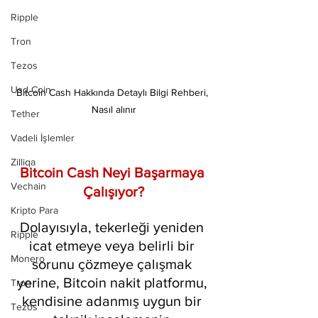
Ripple
Tron
Tezos
Usd Coin
Bitcoin Cash Hakkında Detaylı Bilgi Rehberi, 
Nasıl alınır
Tether
Vadeli İşlemler
Zilliqa
Bitcoin Cash Neyi Başarmaya 
Vechain
Çalışıyor?
Kripto Para
Dolayısıyla, tekerleği yeniden 
Ripple
icat etmeye veya belirli bir 
Monero
sorunu çözmeye çalışmak 
yerine, Bitcoin nakit platformu, 
Tron
kendisine adanmış uygun bir 
Tezos