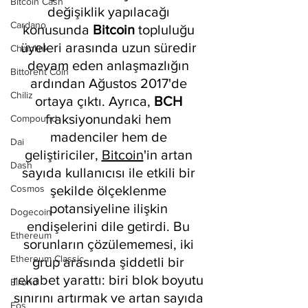
Bitcoin Cash
değişiklik yapılacağı 
Cardano
konusunda 
Bitcoin 
topluluğu 
üyeleri arasında uzun süredir 
Chainlink
devam eden anlaşmazlığın 
Bittorent Coin
ardından Ağustos 2017'de 
Chiliz
ortaya çıktı. Ayrıca, 
BCH 
fraksiyonundaki hem 
Compound
madenciler hem de 
Dai
geliştiriciler, 
Bitcoin
'in artan 
Dash
sayıda kullanıcısı ile etkili bir 
Cosmos
şekilde ölçeklenme 
potansiyeline ilişkin 
Dogecoin
endişelerini dile getirdi. Bu 
Ethereum
sorunların çözülememesi, iki 
Ethereum Classic
grup arasında şiddetli bir 
rekabet yarattı: biri blok boyutu 
Elrond
sınırını artırmak ve artan sayıda 
Eos