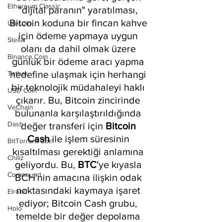
Ethereum Classic
"dijital paranın" yaratılması, 
Bitcoin koduna bir fincan kahve 
Litecoin
için ödeme yapmaya uygun 
Stellar
olanı da dahil olmak üzere 
Binance Coin
günlük bir ödeme aracı yapma 
hedefine ulaşmak için herhangi 
Tether
bir teknolojik müdahaleyi haklı 
USD Coin
çıkarır. Bu, Bitcoin zincirinde 
VeChain
bulunanla karşılaştırıldığında 
Dash
değer transferi için 
Bitcoin 
Cash
 ile işlem süresinin 
BitTorrent Coin
kısaltılması gerektiği anlamına 
Chiliz
geliyordu. Bu,
 BTC
'ye kıyasla 
Compound
BCH'nin amacına ilişkin odak 
noktasındaki kaymaya işaret 
Elrond
ediyor; Bitcoin Cash grubu, 
Holo
temelde bir değer depolama 