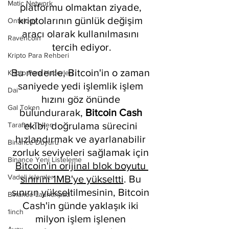
Matic Network
platformu olmaktan ziyade, 
kriptolarının günlük değişim 
Ontology
aracı olarak kullanılmasını 
Ravencoin
tercih ediyor.
Kripto Para Rehberi
Bu nedenle, Bitcoin'in o zaman 
Kripto Para Haberleri
saniyede yedi işlemlik işlem 
Dai
hızını göz önünde 
Gal Token
bulundurarak, 
Bitcoin Cash
ekibi, doğrulama sürecini 
Taraftar Token
hızlandırmak ve ayarlanabilir 
Binance Duyuru
zorluk seviyeleri sağlamak için 
Binance Yeni Listeleme
Bitcoin'in orijinal blok boyutu 
Vadeli işlemler
sınırını 1MB'ye yükseltti
. Bu 
sınırın yükseltilmesinin, Bitcoin 
Binance Launchpad
Cash'in günde yaklaşık iki 
1inch
milyon işlem işlenen 