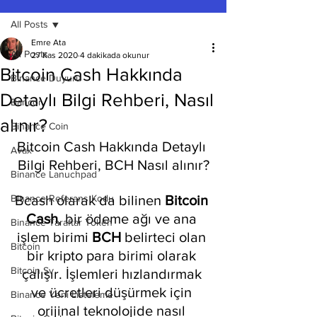
All Posts
Emre Ata
All Posts
27 Kas 2020
4 dakikada okunur
Bitcoin Cash Hakkında
Binance Duyuru
Detaylı Bilgi Rehberi, Nasıl
Bancor
alınır?
Binance Coin
Bitcoin Cash Hakkında Detaylı 
Avax
Bilgi Rehberi, BCH Nasıl alınır?
Binance Lanuchpad
Binance Referans Kodu
Bcash olarak da bilinen 
Bitcoin 
Cash
, bir ödeme ağı ve ana 
Binance Taraftar Token
işlem birimi 
BCH 
belirteci olan 
Bitcoin
bir kripto para birimi olarak 
Bitcoin Sv
çalışır. İşlemleri hızlandırmak 
ve ücretleri düşürmek için 
Binance Yeni Listeleme
orijinal teknolojide nasıl 