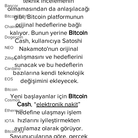
teknik incelemenin 
Bancor
olmamasından da anlaşılacağı 
gibi, Bitcoin platformunun 
Bitcoin Cash
orijinal hedeflerine bağlı 
Chainlink
kalıyor. Bunun yerine 
Bitcoin 
Dogecoin
Cash, kullanıcıya Satoshi 
NEO
Nakamoto'nun orijinal 
çalışmasını ve hedeflerini 
Zilliqa
sunacak ve bu hedeflerin 
Cardano
bazılarına kendi teknolojik 
EOS
değişimini ekleyecek.
Bitcoin
Yeni başlayanlar için 
Bitcoin 
Cosmos
Cash
, “
elektronik nakit
” 
Ethereum
hedefine ulaşmayı işlem 
hızlarını iyileştirmekten 
IOTA
ayrılamaz olarak görüyor. 
Bitcoin SV
Savunucularına göre, gerçek 