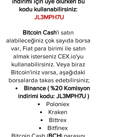
indirimi için üye olurken bu 
kodu kullanabilirsiniz: 
JL3MPH7U
Bitcoin Cash
'i satın 
alabileceğiniz çok sayıda borsa 
var, Fiat para birimi ile satın 
almak isterseniz CEX.io'yu 
kullanabilirsiniz. Veya biraz 
Bitcoin'iniz varsa, aşağıdaki 
borsalarda takas edebilirsiniz;
Binance ( %20 Komisyon 
indirimi kodu: JL3MPH7U )
Poloniex
Kraken
Bittrex
Bitfinex
Bitcoin Cash (
BCH
) parasını