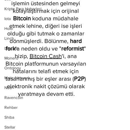
işlemin üstesinden gelmeyi 
Kripto Para Haberleri
kolaylaştırmak için orijinal 
Bitcoin 
koduna müdahale 
Iota
etmek lehine, diğeri ise işleri 
Holo
olduğu gibi tutmak o zamanlar 
Linch
dönmüşlerdi. Bölünme, 
hard 
fork
'a neden oldu ve "
reformist
" 
Litecoin
hizip, 
Bitcoin Cash
'i, ana 
Monero
Bitcoin platformunun varsayılan 
Ontology
hatalarını telafi etmek için 
Matic Network
tasarlanmış bir eşler arası (
P2P
) 
elektronik nakit çözümü olarak 
Neo
yaratmaya devam etti.
Ravencoin
Rehber
Shiba
Stellar