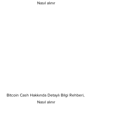
Nasıl alınır
Bitcoin Cash Hakkında Detaylı Bilgi Rehberi, 
Nasıl alınır
https://youtu.be/vwVaUbnzwVg