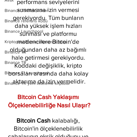
Avax
performans seviyelerini 
sunmasına izin vermesi 
Binance Taraftar Token
gerekiyordu. Tüm bunların 
Binance referans kodu
daha yüksek işlem hızları 
Binance Launchpool
sunması ve platformu 
madencilere Bitcoin'de 
Kriptopara Borsa referans kodları
olduğundan daha az bağımlı 
Binance TR
hale getirmesi gerekiyordu. 
Binance TR
Koddaki değişiklik, kripto 
borsaları arasında daha kolay 
Binance Tr Launchpool
aktarıma da izin vermelidir.
Binance TR yeni listeleme kriptolar
Bitcoin Cash Yaklaşımı 
Ölçeklenebilirliğe Nasıl Ulaşır?
Bitcoin Cash
 kalabalığı, 
Bitcoin'in ölçeklenebilirlik 
çabalarının eksik olduğunu ve 