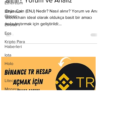
Ethereum
alınır? Yorum ve Analiz
Ethereum
Classic
Enjin Coin (ENJ) Nedir? Nasıl alınır? Yorum ve Analiz
Blockchain ideal olarak oldukça basit bir amacı
Elrond
kolaylaştırmak için geliştirildi:...
Eos
Kripto Para
Haberleri
Iota
Holo
Linch
Litecoin
Monero
Ontology
Matic
Network
Neo
Selamlar,
Ravencoin
Kripto para birimleri ile ilgili bilgileri Kripto