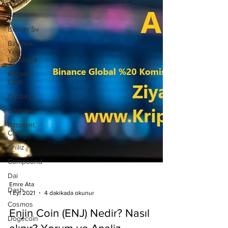
Token
Bitcoin
Bitcoin Sv
Binance
Yeni
Listeleme
Bitcoin
Cash
Cardano
Chainlink
Bittorent
Coin
Chiliz
Compound
Dai
Dash
Emre Ata
1 Eyl 2021
4 dakikada okunur
Cosmos
Dogecoin
Enjin Coin (ENJ) Nedir? Nasıl