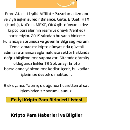
Emre Ata – 11 yıllık Affiliate Pazarlama Uzmanı
ve 7 yılı aşkın süredir Binance, Gate, BitGet, HTX
(Huobi), KuCoin, MEXC, OKX gibi dünyanın dev
kripto borsalarının resmi ve onaylı (Verified)
partneriyim. 2019 yılından bu yana binlerce
kullanıcıya sorunsuz ve güvenilir Bilgi sağlıyorum.
Temel amacım; kripto dünyasında güvenli
adımlar atmanızı sağlamak, sizi sektör hakkında
doğru bilgilendirme yapmaktır. Sitemde görmüş
olduğunuz linkler TR Spk onaylı kripto
borsalarına yönlendirme kodları içerir, bu kodlar
işlerimize destek olmaktadır.
Risk uyarısı:
Yapmış olduğunuz ticaretten al sat
işleminden siz sorumlusunuz.
En İyi Kripto Para Birimleri Listesi
Kripto Para Haberleri ve Bilgiler