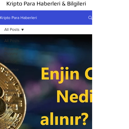
Kripto Para Haberleri & Bilgileri
Kripto Para Haberleri
All Posts
All Posts
Binance
Duyuru
Bancor
Binance
Coin
Avax
Binance
Lanuchpad
Binance
Referans
Kodu
Binance
Taraftar