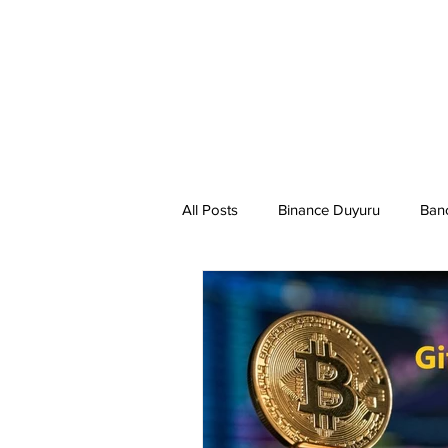
All Posts
Binance Duyuru
Ban
Binance Taraftar Token
Bitco
Bittorent Coin
Chiliz
Co