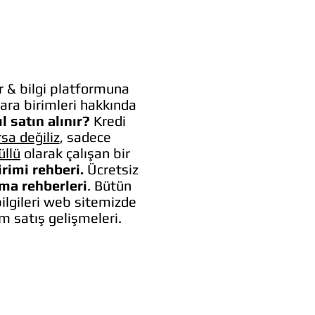
 & bilgi platformuna
ara birimleri hakkında
l satın alınır?
Kredi
rsa değiliz
, sadece
üllü
olarak çalışan bir
irimi rehberi.
Ücretsiz
lma rehberleri
. Bütün
bilgileri web sitemizde
um satış gelişmeleri.