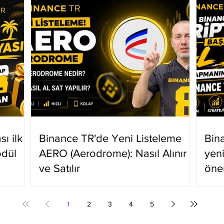
ı ilk
Binance TR'de Yeni Listeleme
Bin
ödül
AERO (Aerodrome): Nasıl Alınır
yen
ve Satılır
öne
1
2
3
4
5