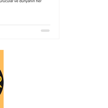
Litecoin
Monero
şturucular ve dünyanın her