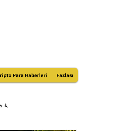
ripto Para Haberleri
Fazlası
lık,