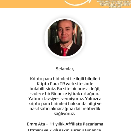
Selamlar,
Kripto para birimleri ile ilgili bilgileri
Kripto Para TR web sitesinde
bulabilirsiniz. Bu site bir borsa değil,
sadece bir Binance iştirak ortağıdır.
Yatırım tavsiyesi vermiyoruz. Yalnızca
kripto para birimleri hakkında bilgi ve
nasıl satın alınacağına dair rehberlik
sağlıyoruz.
Emre Ata – 11 yıllık Affiliate Pazarlama
Uzmanı ve 7 yılı aşkın süredir Binance,