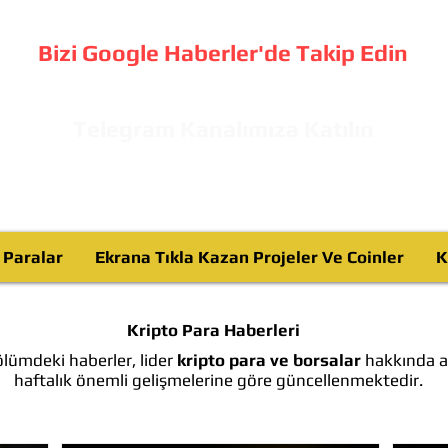
Bizi Google Haberler'de Takip Edin
Telegram Kanalımıza Katılın
o Paralar
Ekrana Tıkla Kazan Projeler Ve Coinler
K
Kripto Para Haberleri
lümdeki haberler, lider
kripto para ve borsalar
hakkında ay
haftalık önemli gelişmelerine göre güncellenmektedir.