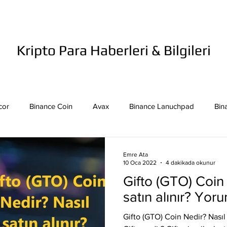
Kripto Para Haberleri & Bilgileri
cor
Binance Coin
Avax
Binance Lanuchpad
Bin
in
Bitcoin Sv
Binance Yeni Listeleme
Bitcoin Cash
Emre Ata
10 Oca 2022
4 dakikada okunur
Gifto (GTO) Coin
mpound
Dai
Dash
Cosmos
Dogecoin
Eth
satın alınır? Yor
Gifto (GTO) Coin Nedir? Nasıl 