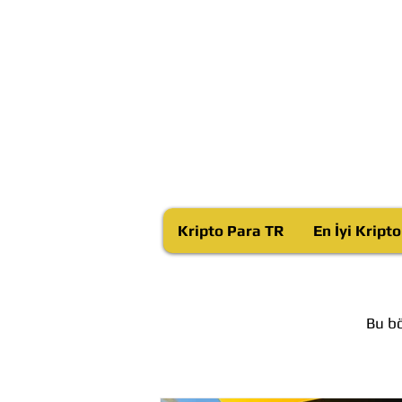
Kripto Para TR
En İyi Kript
Bu bö