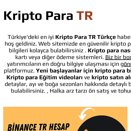
Kripto Para
TR
Türkiye'deki en iyi
Kripto Para TR Türkçe
haber
hoş geldiniz. Web sitemizde en güvenilir kripto p
bilgileri kolayca bulabilirsiniz .
Kripto para nası
kartı veya diğer ödeme sistemleri.
Biz bir bo
yatırımcıların en doğru bilgiye ulaşması için
gön
platformuz.
Yeni başlayanlar için kripto para b
Kripto para Eğitim videoları
ve
kripto satın a
detaylar, ayı ve boğa sezonları hakkında detaylı 
bulabilirsiniz. , Halka arz tarzı ön satış ve toh