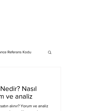
ance Referans Kodu
Cardano
Chainlink
 Nedir? Nasıl
ereum
um ve analiz
satın alınır? Yorum ve analiz