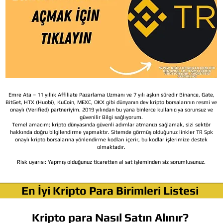
Emre Ata – 11 yıllık Affiliate Pazarlama Uzmanı ve 7 yılı aşkın süredir Binance, Gate,
BitGet, HTX (Huobi), KuCoin, MEXC, OKX gibi dünyanın dev kripto borsalarının resmi ve
onaylı (Verified) partneriyim. 2019 yılından bu yana binlerce kullanıcıya sorunsuz ve
güvenilir Bilgi sağlıyorum.
Temel amacım; kripto dünyasında güvenli adımlar atmanızı sağlamak, sizi sektör
hakkında doğru bilgilendirme yapmaktır. Sitemde görmüş olduğunuz linkler TR Spk
onaylı kripto borsalarına yönlendirme kodları içerir, bu kodlar işlerimize destek
olmaktadır.
Risk uyarısı:
Yapmış olduğunuz ticaretten al sat işleminden siz sorumlusunuz.
En İyi Kripto Para Birimleri Listesi
Kripto para Nasıl Satın Alınır?