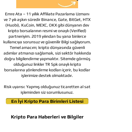
Emre Ata – 11 yıllık Affiliate Pazarlama Uzmanı
ve 7 yılı aşkın süredir Binance, Gate, BitGet, HTX
(Huobi), KuCoin, MEXC, OKX gibi dünyanın dev
kripto borsalarının resmi ve onaylı (Verified)
partneriyim. 2019 yılından bu yana binlerce
kullanıcıya sorunsuz ve güvenilir Bilgi sağlıyorum.
Temel amacım; kripto dünyasında güvenli
adımlar atmanızı sağlamak, sizi sektör hakkında
doğru bilgilendirme yapmaktır. Sitemde görmüş
olduğunuz linkler TR Spk onaylı kripto
borsalarına yönlendirme kodları içerir, bu kodlar
işlerimize destek olmaktadır.
Risk uyarısı:
Yapmış olduğunuz ticaretten al sat
işleminden siz sorumlusunuz.
En İyi Kripto Para Birimleri Listesi
Kripto Para Haberleri ve Bilgiler