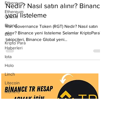
Ethereum
Emre Ata
5 Kas 2021
1 dakikada okunur
Ethereum
Classic
Rari Governance Token (RGT)
Elrond
Nedir? Nasıl satın alınır? Binance
Eos
yeni listeleme
Kripto Para
Haberleri
Rari Governance Token (RGT) Nedir? Nasıl satın
Iota
alınır? Binance yeni listeleme Selamlar KriptoParaTR
takipçileri, Binance Global yeni...
Holo
Linch
Litecoin
Monero
Ontology
Matic
Network
Neo
Ravencoin