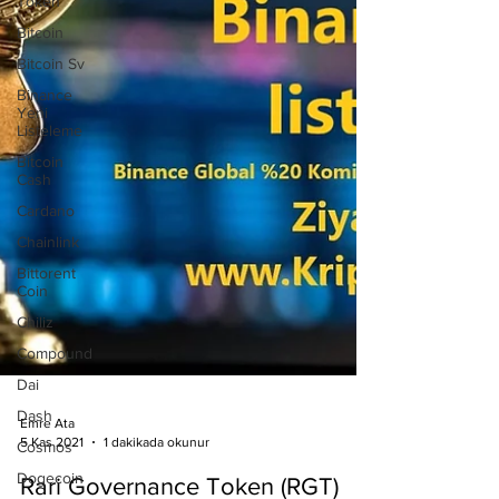
Token
Bitcoin
Bitcoin Sv
Binance
Yeni
Listeleme
Bitcoin
Cash
Cardano
Chainlink
Bittorent
Coin
Chiliz
Compound
Dai
Dash
Cosmos
Dogecoin