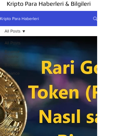
Kripto Para Haberleri & Bilgileri
Kripto Para Haberleri
All Posts
All Posts
Binance
Duyuru
Bancor
Binance
Coin
Avax
Binance
Lanuchpad
Binance
Referans
Kodu
Binance
Taraftar