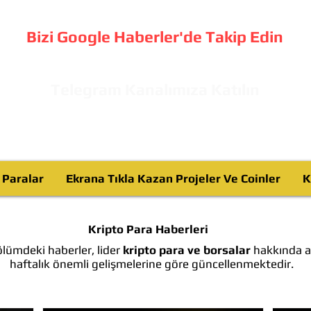
Bizi Google Haberler'de Takip Edin
Telegram Kanalımıza Katılın
o Paralar
Ekrana Tıkla Kazan Projeler Ve Coinler
K
Kripto Para Haberleri
lümdeki haberler, lider
kripto para ve borsalar
hakkında ay
haftalık önemli gelişmelerine göre güncellenmektedir.