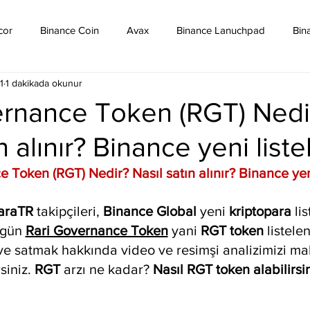
cor
Binance Coin
Avax
Binance Lanuchpad
Bin
1
1 dakikada okunur
in
Bitcoin Sv
Binance Yeni Listeleme
Bitcoin Cash
ernance Token (RGT) Nedi
n alınır? Binance yeni list
mpound
Dai
Dash
Cosmos
Dogecoin
Eth
 Token (RGT) Nedir? Nasıl satın alınır? Binance yen
Eos
Kripto Para Haberleri
Iota
Holo
Linch
araTR
 takipçileri, 
Binance Global 
yeni 
kriptopara
 li
gün 
Rari Governance Token
 yani 
RGT token
 listele
ve satmak hakkında video ve resimşi analizimizi m
siniz. 
RGT 
arzı ne kadar? 
Nasıl RGT token alabilirsin