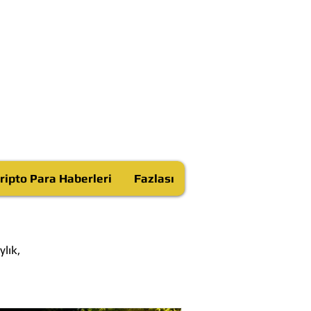
ripto Para Haberleri
Fazlası
lık,