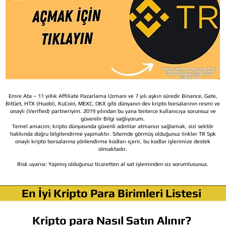
Emre Ata – 11 yıllık Affiliate Pazarlama Uzmanı ve 7 yılı aşkın süredir Binance, Gate,
BitGet, HTX (Huobi), KuCoin, MEXC, OKX gibi dünyanın dev kripto borsalarının resmi ve
onaylı (Verified) partneriyim. 2019 yılından bu yana binlerce kullanıcıya sorunsuz ve
güvenilir Bilgi sağlıyorum.
Temel amacım; kripto dünyasında güvenli adımlar atmanızı sağlamak, sizi sektör
hakkında doğru bilgilendirme yapmaktır. Sitemde görmüş olduğunuz linkler TR Spk
onaylı kripto borsalarına yönlendirme kodları içerir, bu kodlar işlerimize destek
olmaktadır.
Risk uyarısı:
Yapmış olduğunuz ticaretten al sat işleminden siz sorumlusunuz.
En İyi Kripto Para Birimleri Listesi
Kripto para Nasıl Satın Alınır?