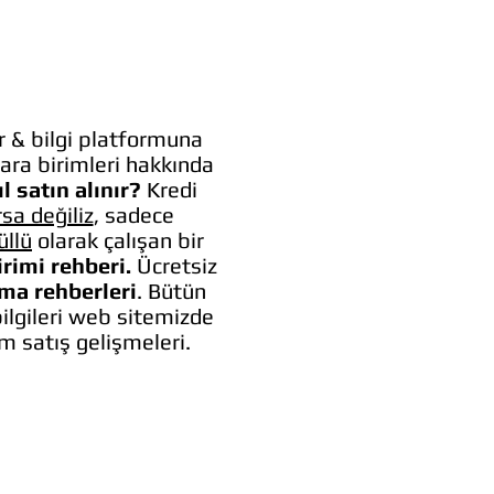
 & bilgi platformuna
ara birimleri hakkında
l satın alınır?
Kredi
rsa değiliz
, sadece
üllü
olarak çalışan bir
irimi rehberi.
Ücretsiz
lma rehberleri
. Bütün
bilgileri web sitemizde
um satış gelişmeleri.