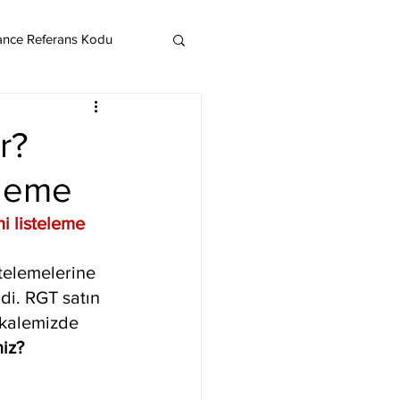
ance Referans Kodu
Cardano
Chainlink
r?
eleme
ereum
i listeleme
Litecoin
Monero
stelemelerine 
ndi. RGT satın 
akalemizde 
iz? 