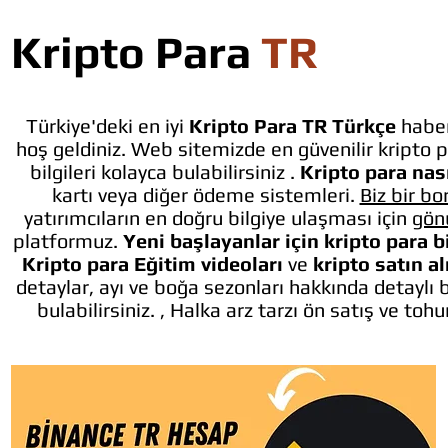
Kripto Para
TR
Türkiye'deki en iyi
Kripto Para TR Türkçe
haber
hoş geldiniz. Web sitemizde en güvenilir kripto p
bilgileri kolayca bulabilirsiniz .
Kripto para nası
kartı veya diğer ödeme sistemleri.
Biz bir bo
yatırımcıların en doğru bilgiye ulaşması için
gön
platformuz.
Yeni başlayanlar için kripto para b
Kripto para Eğitim videoları
ve
kripto satın a
detaylar, ayı ve boğa sezonları hakkında detaylı 
bulabilirsiniz. , Halka arz tarzı ön satış ve toh