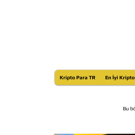
Kripto Para TR
En İyi Kript
Bu bö