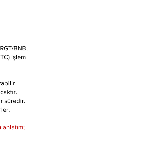
, RGT/BNB, 
TC) işlem 
abilir
caktır.
r süredir. 
ler.
u anlatım;