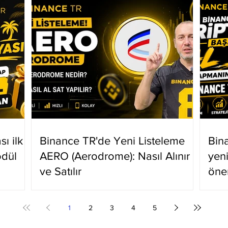
ı ilk
Binance TR'de Yeni Listeleme
Bin
ödül
AERO (Aerodrome): Nasıl Alınır
yen
ve Satılır
öne
1
2
3
4
5