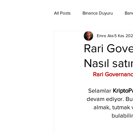
All Posts
Binance Duyuru
Ban
Emre Ata
5 Kas 202
Binance Taraftar Token
Bitco
Rari Gov
Nasıl satı
Bittorent Coin
Chiliz
Co
Rari Governance
Ethereum Classic
Elrond
Selamlar 
KriptoP
devam ediyor. Bu
almak, tutmak 
bulabilir