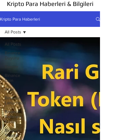
Kripto Para Haberleri & Bilgileri
Kripto Para Haberleri
All Posts
All Posts
Binance
Duyuru
Bancor
Binance
Coin
Avax
Binance
Lanuchpad
Binance
Referans
Kodu
Binance
Taraftar