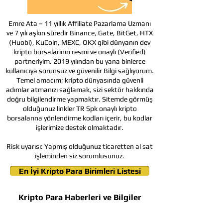
Emre Ata – 11 yıllık Affiliate Pazarlama Uzmanı
ve 7 yılı aşkın süredir Binance, Gate, BitGet, HTX
(Huobi), KuCoin, MEXC, OKX gibi dünyanın dev
kripto borsalarının resmi ve onaylı (Verified)
partneriyim. 2019 yılından bu yana binlerce
kullanıcıya sorunsuz ve güvenilir Bilgi sağlıyorum.
Temel amacım; kripto dünyasında güvenli
adımlar atmanızı sağlamak, sizi sektör hakkında
doğru bilgilendirme yapmaktır. Sitemde görmüş
olduğunuz linkler TR Spk onaylı kripto
borsalarına yönlendirme kodları içerir, bu kodlar
işlerimize destek olmaktadır.
Risk uyarısı:
Yapmış olduğunuz ticaretten al sat
işleminden siz sorumlusunuz.
En İyi Kripto Para Birimleri Listesi
Kripto Para Haberleri ve Bilgiler