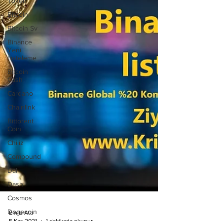
Token
Bitcoin
Bitcoin Sv
Binance
Yeni
Listeleme
Bitcoin
Cash
Cardano
Chainlink
Bittorent
Coin
Chiliz
Compound
Dai
Dash
Cosmos
Dogecoin