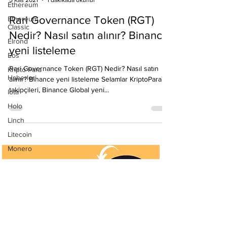
Ethereum
Ethereum
Classic
Emre Ata
Elrond
5 Kas 2021
1 dakikada okunur
Eos
Rari Governance Token (RGT)
Kripto Para
Haberleri
Nedir? Nasıl satın alınır? Binance
Iota
yeni listeleme
Holo
Rari Governance Token (RGT) Nedir? Nasıl satın
Linch
alınır? Binance yeni listeleme Selamlar KriptoParaTR
Litecoin
takipçileri, Binance Global yeni...
Monero
Ontology
Matic
Network
Neo
Ravencoin