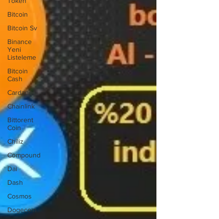
Token
Bitcoin
Bitcoin Sv
Binance
Yeni
Listeleme
Bitcoin
Cash
Cardano
Chainlink
Bittorent
Coin
Chiliz
Compound
Dai
Dash
Cosmos
Dogecoin