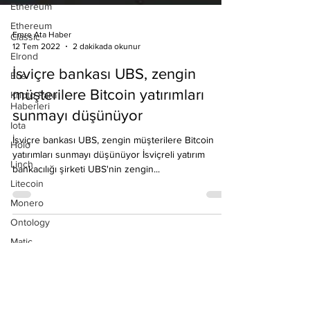
Ethereum
Ethereum
Classic
Elrond
Eos
Emre Ata Haber
Kripto Para
12 Tem 2022
2 dakikada okunur
Haberleri
Iota
İsviçre bankası UBS, zengin
Holo
müşterilere Bitcoin yatırımları
Linch
sunmayı düşünüyor
Litecoin
İsviçre bankası UBS, zengin müşterilere Bitcoin
Monero
yatırımları sunmayı düşünüyor İsviçreli yatırım
Ontology
bankacılığı şirketi UBS'nin zengin...
Matic
Network
Neo
Ravencoin