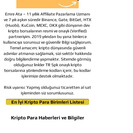
Emre Ata – 11 yıllık Affiliate Pazarlama Uzmanı
ve 7 yılı aşkın süredir Binance, Gate, BitGet, HTX
(Huobi), KuCoin, MEXC, OKX gibi dünyanın dev
kripto borsalarının resmi ve onaylı (Verified)
partneriyim. 2019 yılından bu yana binlerce
kullanıcıya sorunsuz ve güvenilir Bilgi sağlıyorum.
Temel amacım; kripto dünyasında güvenli
adımlar atmanızı sağlamak, sizi sektör hakkında
doğru bilgilendirme yapmaktır. Sitemde görmüş
olduğunuz linkler TR Spk onaylı kripto
borsalarına yönlendirme kodları içerir, bu kodlar
işlerimize destek olmaktadır.
Risk uyarısı:
Yapmış olduğunuz ticaretten al sat
işleminden siz sorumlusunuz.
En İyi Kripto Para Birimleri Listesi
Kripto Para Haberleri ve Bilgiler