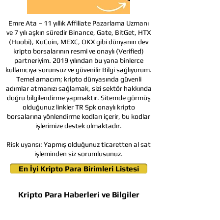
Emre Ata – 11 yıllık Affiliate Pazarlama Uzmanı
ve 7 yılı aşkın süredir Binance, Gate, BitGet, HTX
(Huobi), KuCoin, MEXC, OKX gibi dünyanın dev
kripto borsalarının resmi ve onaylı (Verified)
partneriyim. 2019 yılından bu yana binlerce
kullanıcıya sorunsuz ve güvenilir Bilgi sağlıyorum.
Temel amacım; kripto dünyasında güvenli
adımlar atmanızı sağlamak, sizi sektör hakkında
doğru bilgilendirme yapmaktır. Sitemde görmüş
olduğunuz linkler TR Spk onaylı kripto
borsalarına yönlendirme kodları içerir, bu kodlar
işlerimize destek olmaktadır.
Risk uyarısı:
Yapmış olduğunuz ticaretten al sat
işleminden siz sorumlusunuz.
En İyi Kripto Para Birimleri Listesi
Kripto Para Haberleri ve Bilgiler