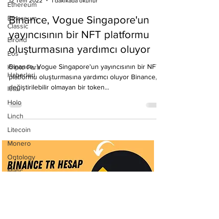
Ethereum
Emre Ata Haber
12 Tem 2022
1 dakikada okunur
Ethereum
Classic
Binance, Vogue Singapore'un
Elrond
yayıncısının bir NFT platformu
Eos
oluşturmasına yardımcı oluyor
Kripto Para
Haberleri
Binance, Vogue Singapore'un yayıncısının bir NFT
Iota
platformu oluşturmasına yardımcı oluyor Binance,
değiştirilebilir olmayan bir token...
Holo
Linch
Litecoin
Monero
Ontology
Matic
Network
Neo
Ravencoin