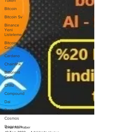
Token
Bitcoin
Bitcoin Sv
Binance
Yeni
Listeleme
Bitcoin
Cash
Cardano
Chainlink
Bittorent
Coin
Chiliz
Compound
Dai
Dash
Cosmos
Dogecoin