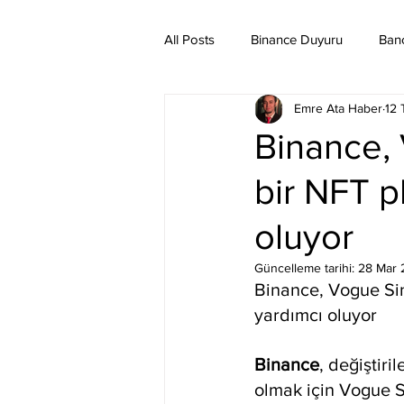
All Posts
Binance Duyuru
Ban
Emre Ata Haber
12
Binance Taraftar Token
Bitco
Binance, 
bir NFT p
Bittorent Coin
Chiliz
Co
oluyor
Ethereum Classic
Elrond
Güncelleme tarihi:
28 Mar 
Binance, Vogue Sin
yardımcı oluyor
Binance
, değiştiri
olmak için Vogue S