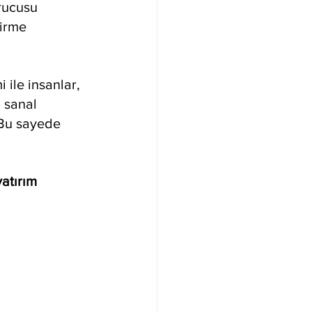
rucusu 
irme 
 ile insanlar, 
, sanal 
 Bu sayede 
atırım 