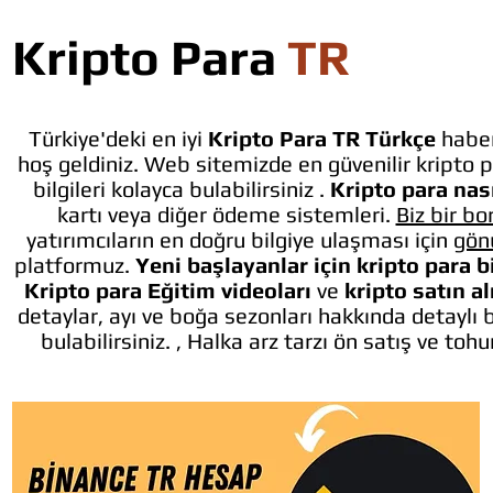
Kripto Para
TR
Türkiye'deki en iyi
Kripto Para TR Türkçe
haber
hoş geldiniz. Web sitemizde en güvenilir kripto p
bilgileri kolayca bulabilirsiniz .
Kripto para nası
kartı veya diğer ödeme sistemleri.
Biz bir bo
yatırımcıların en doğru bilgiye ulaşması için
gön
platformuz.
Yeni başlayanlar için kripto para b
Kripto para Eğitim videoları
ve
kripto satın a
detaylar, ayı ve boğa sezonları hakkında detaylı 
bulabilirsiniz. , Halka arz tarzı ön satış ve toh