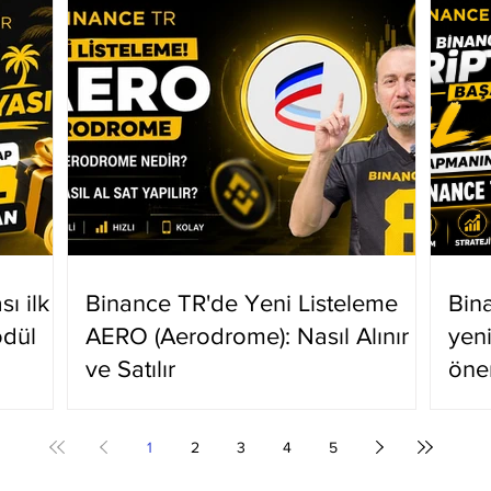
ı ilk
Binance TR'de Yeni Listeleme
Bin
ödül
AERO (Aerodrome): Nasıl Alınır
yen
ve Satılır
öne
1
2
3
4
5