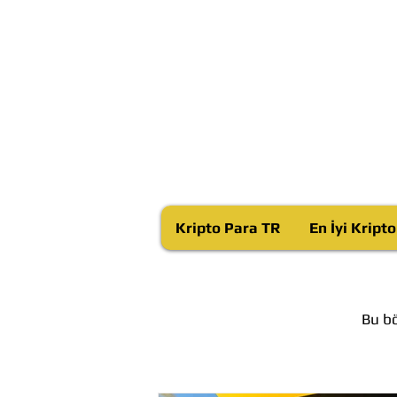
Kripto Para TR
En İyi Kript
Bu bö