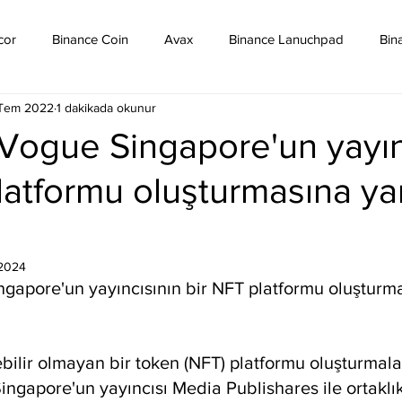
cor
Binance Coin
Avax
Binance Lanuchpad
Bin
 Tem 2022
1 dakikada okunur
in
Bitcoin Sv
Binance Yeni Listeleme
Bitcoin Cash
Vogue Singapore'un yayın
latformu oluşturmasına ya
mpound
Dai
Dash
Cosmos
Dogecoin
Eth
Eos
Kripto Para Haberleri
Iota
Holo
Linch
2024
gapore'un yayıncısının bir NFT platformu oluşturm
lebilir olmayan bir token (NFT) platformu oluşturmal
ingapore'un yayıncısı Media Publishares ile ortaklık