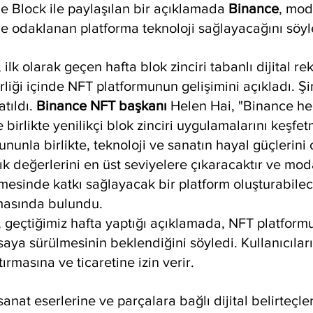
Block ile paylaşılan bir açıklamada 
Binance
, mod
ne odaklanan platforma teknoloji sağlayacağını söyl
lk olarak geçen hafta blok zinciri tabanlı dijital rek
birliği içinde NFT platformunun gelişimini açıkladı. 
tıldı. 
Binance NFT başkanı
 Helen Hai, "Binance he
le birlikte yenilikçi blok zinciri uygulamalarını keşf
ununla birlikte, teknoloji ve sanatın hayal güçlerini 
lık değerlerini en üst seviyelere çıkaracaktır ve mod
mesinde katkı sağlayacak bir platform oluşturabile
masında bulundu.
, geçtiğimiz hafta yaptığı açıklamada, NFT platform
aya sürülmesinin beklendiğini söyledi. Kullanıcıları
ırmasına ve ticaretine izin verir.
sanat eserlerine ve parçalara bağlı dijital belirteçle