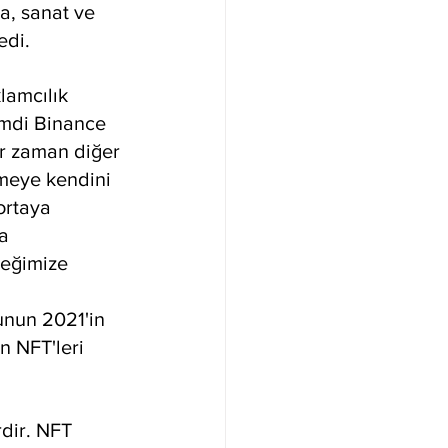
a, sanat ve 
edi.
lamcılık 
Şimdi Binance 
r zaman diğer 
etmeye kendini 
ortaya 
a 
ceğimize 
unun 2021'in 
n NFT'leri 
rdir. NFT 