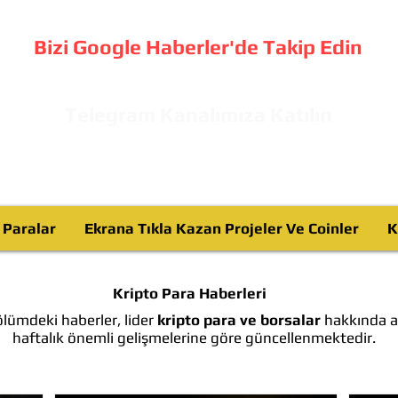
Bizi Google Haberler'de Takip Edin
Telegram Kanalımıza Katılın
o Paralar
Ekrana Tıkla Kazan Projeler Ve Coinler
K
Kripto Para Haberleri
lümdeki haberler, lider
kripto para ve borsalar
hakkında ay
haftalık önemli gelişmelerine göre güncellenmektedir.