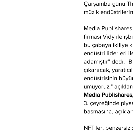
Çarşamba günü The 
müzik endüstrileri
Media Publishares, i
firması Vidy ile iş
bu çabaya ikiliye ka
endüstri liderleri i
adamıştır" dedi. "B
çıkaracak, yaratıcı
endüstrisinin büyü
umuyoruz." açıkla
Media Publishares
3. çeyreğinde piyas
basmasına, açık art
NFT'ler, benzersiz 