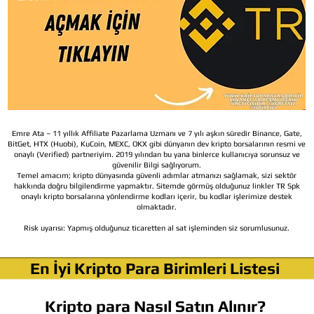
Emre Ata – 11 yıllık Affiliate Pazarlama Uzmanı ve 7 yılı aşkın süredir Binance, Gate,
BitGet, HTX (Huobi), KuCoin, MEXC, OKX gibi dünyanın dev kripto borsalarının resmi ve
onaylı (Verified) partneriyim. 2019 yılından bu yana binlerce kullanıcıya sorunsuz ve
güvenilir Bilgi sağlıyorum.
Temel amacım; kripto dünyasında güvenli adımlar atmanızı sağlamak, sizi sektör
hakkında doğru bilgilendirme yapmaktır. Sitemde görmüş olduğunuz linkler TR Spk
onaylı kripto borsalarına yönlendirme kodları içerir, bu kodlar işlerimize destek
olmaktadır.
Risk uyarısı:
Yapmış olduğunuz ticaretten al sat işleminden siz sorumlusunuz.
En İyi Kripto Para Birimleri Listesi
Kripto para Nasıl Satın Alınır?