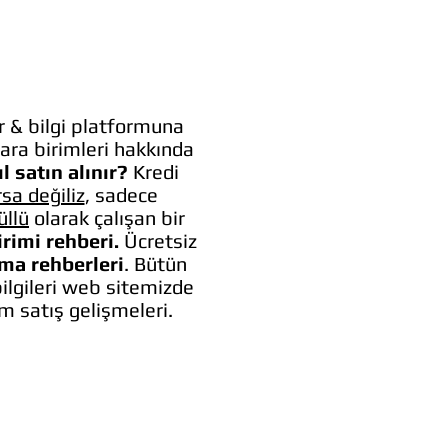
 & bilgi platformuna
ara birimleri hakkında
l satın alınır?
Kredi
rsa değiliz
, sadece
üllü
olarak çalışan bir
irimi rehberi.
Ücretsiz
lma rehberleri
. Bütün
bilgileri web sitemizde
um satış gelişmeleri.