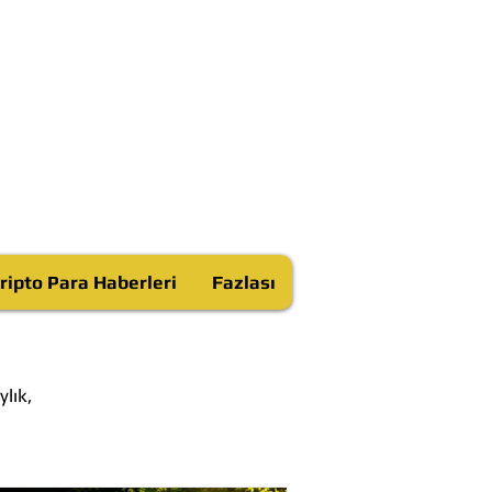
ripto Para Haberleri
Fazlası
lık,