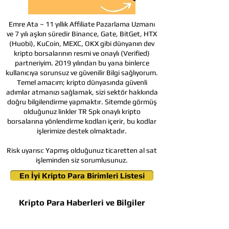
Emre Ata – 11 yıllık Affiliate Pazarlama Uzmanı
ve 7 yılı aşkın süredir Binance, Gate, BitGet, HTX
(Huobi), KuCoin, MEXC, OKX gibi dünyanın dev
kripto borsalarının resmi ve onaylı (Verified)
partneriyim. 2019 yılından bu yana binlerce
kullanıcıya sorunsuz ve güvenilir Bilgi sağlıyorum.
Temel amacım; kripto dünyasında güvenli
adımlar atmanızı sağlamak, sizi sektör hakkında
doğru bilgilendirme yapmaktır. Sitemde görmüş
olduğunuz linkler TR Spk onaylı kripto
borsalarına yönlendirme kodları içerir, bu kodlar
işlerimize destek olmaktadır.
Risk uyarısı:
Yapmış olduğunuz ticaretten al sat
işleminden siz sorumlusunuz.
En İyi Kripto Para Birimleri Listesi
Kripto Para Haberleri ve Bilgiler