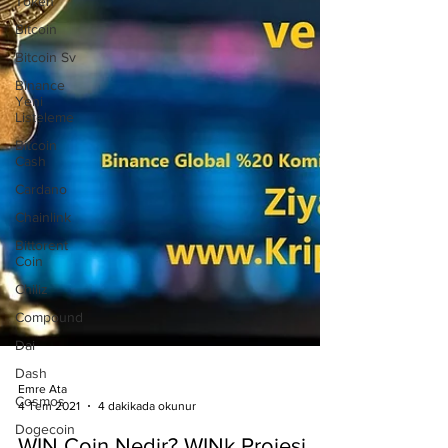
Token
Bitcoin
Bitcoin Sv
Binance
Yeni
Listeleme
Bitcoin
Cash
Cardano
Chainlink
Bittorent
Coin
Chiliz
Compound
Dai
Dash
Cosmos
Emre Ata
Dogecoin
4 Tem 2021
4 dakikada okunur