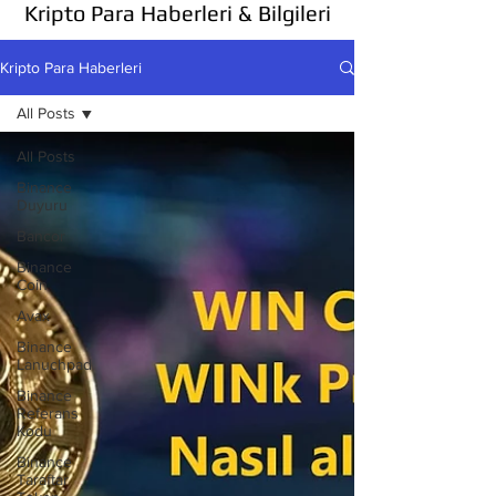
Kripto Para Haberleri & Bilgileri
Kripto Para Haberleri
All Posts
All Posts
Binance
Duyuru
Bancor
Binance
Coin
Avax
Binance
Lanuchpad
Binance
Referans
Kodu
Binance
Taraftar