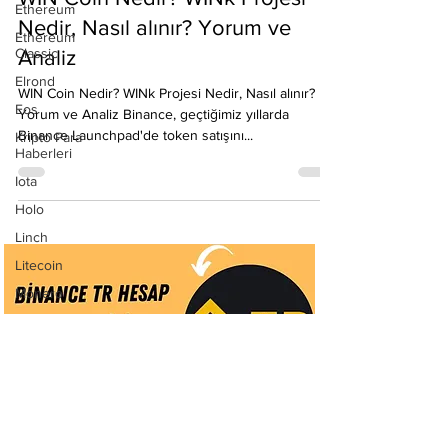
Ethereum
WIN Coin Nedir? WINk Projesi
Ethereum
Classic
Nedir, Nasıl alınır? Yorum ve
Elrond
Analiz
Eos
WIN Coin Nedir? WINk Projesi Nedir, Nasıl alınır?
Kripto Para
Yorum ve Analiz Binance, geçtiğimiz yıllarda
Haberleri
Binance Launchpad'de token satışını...
Iota
Holo
Linch
Litecoin
Monero
Ontology
Matic
Network
Neo
Ravencoin