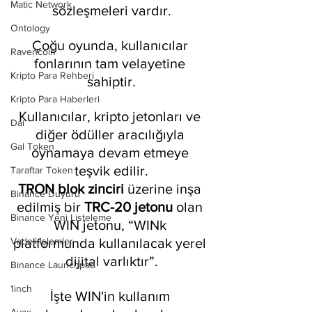
Matic Network
sözleşmeleri vardır.
Ontology
Çoğu oyunda, kullanıcılar 
Ravencoin
fonlarının tam velayetine 
Kripto Para Rehberi
sahiptir.
Kripto Para Haberleri
Kullanıcılar, kripto jetonları ve 
Dai
diğer ödüller aracılığıyla 
Gal Token
oynamaya devam etmeye 
teşvik edilir.
Taraftar Token
TRON blok zinciri
 üzerine inşa 
Binance Duyuru
edilmiş bir 
TRC-20 jetonu
 olan 
Binance Yeni Listeleme
WIN jetonu, “WINk 
platformunda kullanılacak yerel 
Vadeli işlemler
dijital varlıktır”.
Binance Launchpad
1inch
İşte WIN'in kullanım 