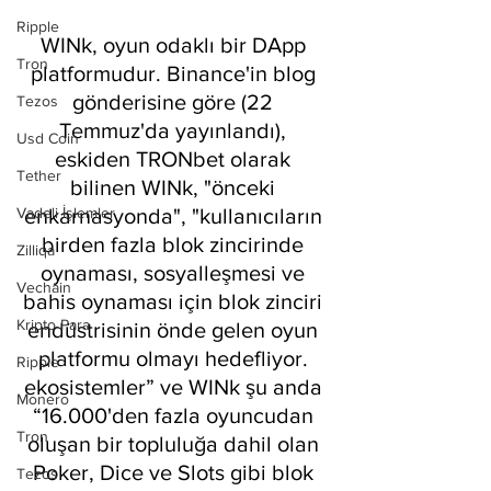
Ripple
WINk, oyun odaklı bir DApp 
Tron
platformudur. Binance'in blog 
gönderisine göre (22 
Tezos
Temmuz'da yayınlandı), 
Usd Coin
eskiden TRONbet olarak 
Tether
bilinen WINk, "önceki 
enkarnasyonda", "kullanıcıların 
Vadeli İşlemler
birden fazla blok zincirinde 
Zilliqa
oynaması, sosyalleşmesi ve 
Vechain
bahis oynaması için blok zinciri 
Kripto Para
endüstrisinin önde gelen oyun 
platformu olmayı hedefliyor. 
Ripple
ekosistemler” ve WINk şu anda 
Monero
“16.000'den fazla oyuncudan 
Tron
oluşan bir topluluğa dahil olan 
Poker, Dice ve Slots gibi blok 
Tezos