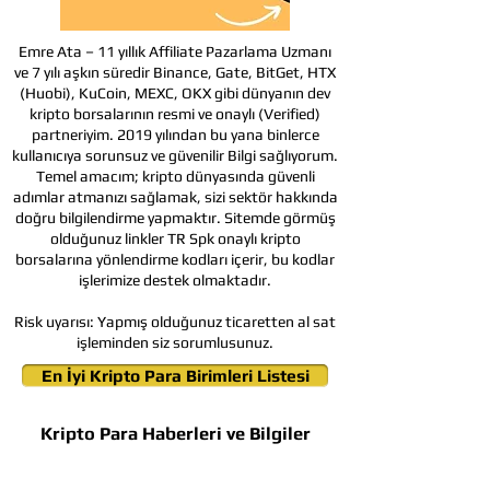
Emre Ata – 11 yıllık Affiliate Pazarlama Uzmanı
ve 7 yılı aşkın süredir Binance, Gate, BitGet, HTX
(Huobi), KuCoin, MEXC, OKX gibi dünyanın dev
kripto borsalarının resmi ve onaylı (Verified)
partneriyim. 2019 yılından bu yana binlerce
kullanıcıya sorunsuz ve güvenilir Bilgi sağlıyorum.
Temel amacım; kripto dünyasında güvenli
adımlar atmanızı sağlamak, sizi sektör hakkında
doğru bilgilendirme yapmaktır. Sitemde görmüş
olduğunuz linkler TR Spk onaylı kripto
borsalarına yönlendirme kodları içerir, bu kodlar
işlerimize destek olmaktadır.
Risk uyarısı:
Yapmış olduğunuz ticaretten al sat
işleminden siz sorumlusunuz.
En İyi Kripto Para Birimleri Listesi
Kripto Para Haberleri ve Bilgiler