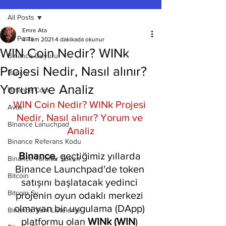
All Posts
Emre Ata
All Posts
4 Tem 2021
4 dakikada okunur
WIN Coin Nedir? WINk
Binance Duyuru
Projesi Nedir, Nasıl alınır?
Bancor
Yorum ve Analiz
Binance Coin
WIN Coin Nedir? WINk Projesi 
Avax
Nedir, Nasıl alınır? Yorum ve 
Binance Lanuchpad
Analiz
Binance Referans Kodu
Binance
, geçtiğimiz yıllarda 
Binance Taraftar Token
Binance Launchpad'de token 
Bitcoin
satışını başlatacak yedinci 
Bitcoin Sv
projenin oyun odaklı merkezi 
olmayan bir uygulama (DApp) 
Binance Yeni Listeleme
platformu olan 
WINk (WIN
) 