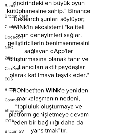
zincirindeki en büyük oyun 
Bancor
kütüphanesine sahip.” Binance 
Bitcoin Cash
Research şunları söylüyor;
WINk'in ekosistemi "kaliteli 
Chainlink
oyun deneyimleri sağlar, 
Dogecoin
geliştiricilerin benimsenmesini 
NEO
sağlayan dApp'ler 
oluşturmasına olanak tanır ve 
Zilliqa
kullanıcıları aktif paydaşlar 
Cardano
olarak katılmaya teşvik eder."
EOS
TRONbet'ten 
WINk
'e yeniden 
Bitcoin
markalaşmanın nedeni, 
Cosmos
“topluluk oluşturmaya ve 
Ethereum
platform genişletmeye devam 
IOTA
eden bir bağlılığı daha da 
yansıtmak”tır.
Bitcoin SV