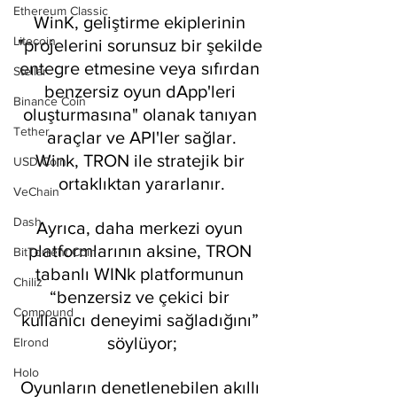
Ethereum Classic
WinK, geliştirme ekiplerinin 
Litecoin
"projelerini sorunsuz bir şekilde 
entegre etmesine veya sıfırdan 
Stellar
benzersiz oyun dApp'leri 
Binance Coin
oluşturmasına" olanak tanıyan 
Tether
araçlar ve API'ler sağlar.
Wink, TRON ile stratejik bir 
USD Coin
ortaklıktan yararlanır.
VeChain
Dash
Ayrıca, daha merkezi oyun 
platformlarının aksine, TRON 
BitTorrent Coin
tabanlı WINk platformunun 
Chiliz
“benzersiz ve çekici bir 
Compound
kullanıcı deneyimi sağladığını” 
söylüyor;
Elrond
Holo
Oyunların denetlenebilen akıllı 