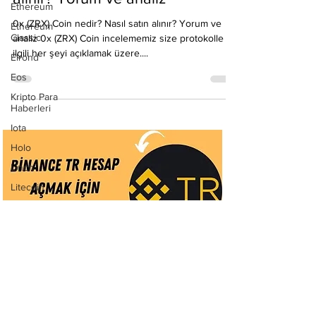
0x (ZRX) Coin nedir? Nasıl satın
Ethereum
alınır? Yorum ve analiz
Ethereum
Classic
0x (ZRX) Coin nedir? Nasıl satın alınır? Yorum ve
Elrond
analiz 0x (ZRX) Coin incelememiz size protokolle
Eos
ilgili her şeyi açıklamak üzere....
Kripto Para
Haberleri
Iota
Holo
Linch
Litecoin
Monero
Ontology
Matic
Network
Neo
Ravencoin
Selamlar,