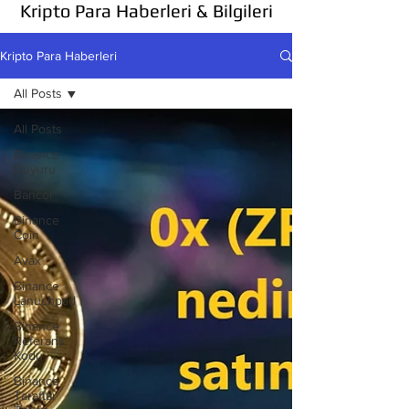
Kripto Para Haberleri & Bilgileri
Kripto Para Haberleri
All Posts
All Posts
Binance
Duyuru
Bancor
Binance
Coin
Avax
Binance
Lanuchpad
Binance
Referans
Kodu
Binance
Taraftar