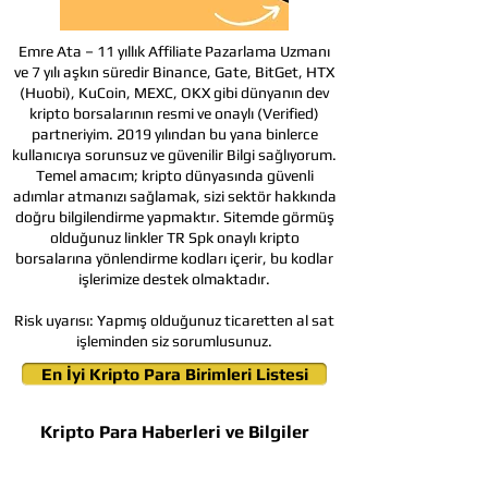
Emre Ata – 11 yıllık Affiliate Pazarlama Uzmanı
ve 7 yılı aşkın süredir Binance, Gate, BitGet, HTX
(Huobi), KuCoin, MEXC, OKX gibi dünyanın dev
kripto borsalarının resmi ve onaylı (Verified)
partneriyim. 2019 yılından bu yana binlerce
kullanıcıya sorunsuz ve güvenilir Bilgi sağlıyorum.
Temel amacım; kripto dünyasında güvenli
adımlar atmanızı sağlamak, sizi sektör hakkında
doğru bilgilendirme yapmaktır. Sitemde görmüş
olduğunuz linkler TR Spk onaylı kripto
borsalarına yönlendirme kodları içerir, bu kodlar
işlerimize destek olmaktadır.
Risk uyarısı:
Yapmış olduğunuz ticaretten al sat
işleminden siz sorumlusunuz.
En İyi Kripto Para Birimleri Listesi
Kripto Para Haberleri ve Bilgiler