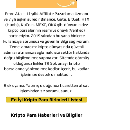
Emre Ata – 11 yıllık Affiliate Pazarlama Uzmanı
ve 7 yılı aşkın süredir Binance, Gate, BitGet, HTX
(Huobi), KuCoin, MEXC, OKX gibi dünyanın dev
kripto borsalarının resmi ve onaylı (Verified)
partneriyim. 2019 yılından bu yana binlerce
kullanıcıya sorunsuz ve güvenilir Bilgi sağlıyorum.
Temel amacım; kripto dünyasında güvenli
adımlar atmanızı sağlamak, sizi sektör hakkında
doğru bilgilendirme yapmaktır. Sitemde görmüş
olduğunuz linkler TR Spk onaylı kripto
borsalarına yönlendirme kodları içerir, bu kodlar
işlerimize destek olmaktadır.
Risk uyarısı:
Yapmış olduğunuz ticaretten al sat
işleminden siz sorumlusunuz.
En İyi Kripto Para Birimleri Listesi
Kripto Para Haberleri ve Bilgiler