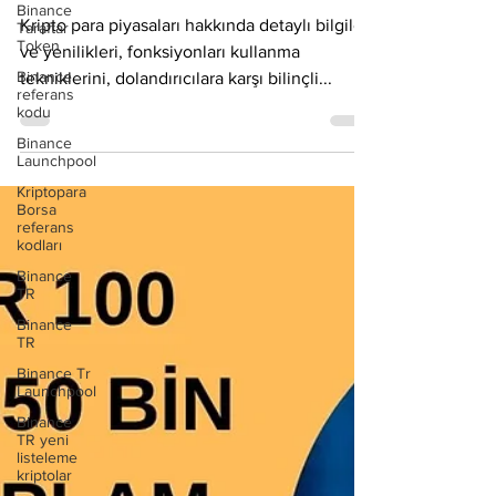
28 Haz 2025
1 dakikada okunur
Binance
Taraftar
Token
Binance TR Youtube kanalında
Binance
neler var?
referans
kodu
Kripto para piyasaları hakkında detaylı bilgileri
Binance
ve yenilikleri, fonksiyonları kullanma
Launchpool
tekniklerini, dolandırıcılara karşı bilinçli...
Kriptopara
Borsa
referans
kodları
Binance
TR
Binance
TR
Binance Tr
Launchpool
Binance
TR yeni
listeleme
kriptolar