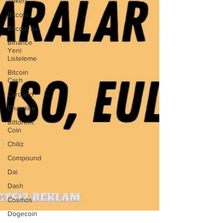
Token
Bitcoin
Bitcoin Sv
Binance
Yeni
Listeleme
Bitcoin
Cash
Cardano
Chainlink
Bittorent
Coin
Chiliz
Compound
Dai
Dash
Cosmos
Dogecoin