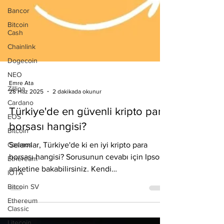
Bancor
Bitcoin
Cash
Chainlink
Dogecoin
NEO
Zilliqa
Cardano
Emre Ata
EOS
28 Haz 2025
2 dakikada okunur
Bitcoin
Türkiye'de en güvenli kripto para
Cosmos
borsası hangisi?
Ethereum
IOTA
Selamlar, Türkiye'de ki en iyi kripto para
Bitcoin SV
borsası hangisi? Sorusunun cevabı için Ipsos
anketine bakabilirsiniz. Kendi
Ethereum
Classic
deneyimlerimden...
Litecoin