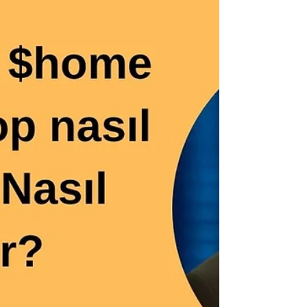
Binance TR 'de uzun zamandır gelmesi
beklenen...