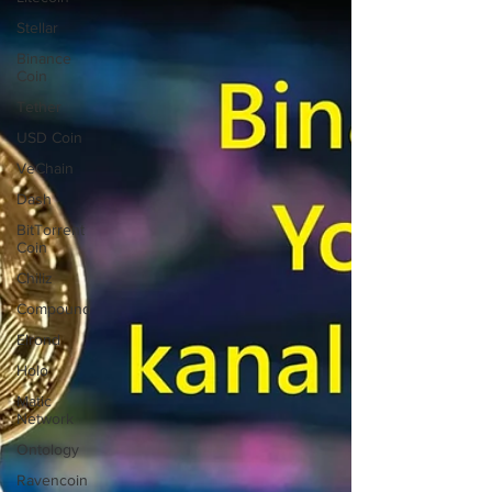
Stellar
Binance
Coin
Tether
USD Coin
VeChain
Dash
BitTorrent
Coin
Chiliz
Compound
Elrond
Holo
Matic
Network
Ontology
Ravencoin