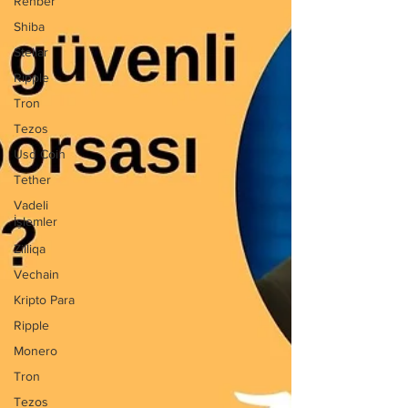
Rehber
Shiba
Stellar
Ripple
Tron
Tezos
Usd Coin
Tether
Vadeli
İşlemler
Zilliqa
Vechain
Kripto Para
Ripple
Monero
Tron
Tezos