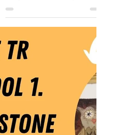
Binance TR Home Defi token
Airdrop nasıl kazanılır? Nasıl
katılınır?
Binance TR $home token airdrop nasıl
kazanılır? Nasıl katılınır? Selamlar Binance TR
staking ile #airdrop modası başlıyor! $Home
defi...