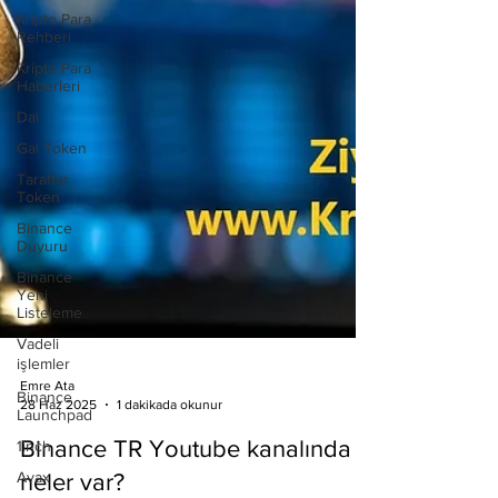
Kripto Para
Rehberi
Kripto Para
Haberleri
Dai
Gal Token
Taraftar
Token
Binance
Duyuru
Binance
Yeni
Listeleme
Vadeli
işlemler
Binance
Launchpad
1inch
Avax
Emre Ata