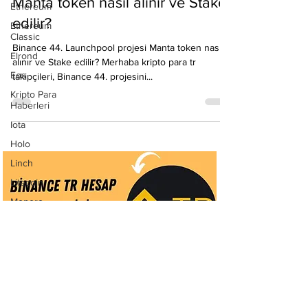
Binance 44. Launchpool projesi
Ethereum
Manta token nasıl alınır ve Stake
Ethereum
Classic
edilir?
Elrond
Binance 44. Launchpool projesi Manta token nasıl
Eos
alınır ve Stake edilir? Merhaba kripto para tr
Kripto Para
takipçileri, Binance 44. projesini...
Haberleri
Iota
Holo
Linch
Litecoin
Monero
Ontology
Matic
Network
Neo
Ravencoin