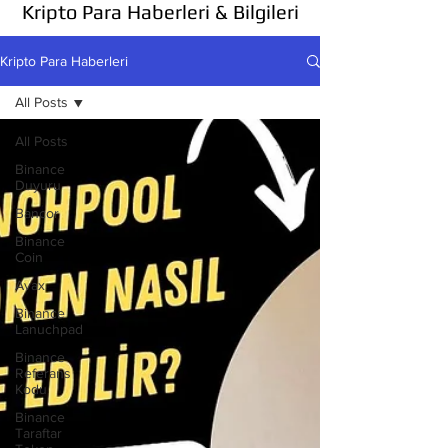
Kripto Para Haberleri & Bilgileri
Kripto Para Haberleri
All Posts
All Posts
Binance
Duyuru
Bancor
Binance
Coin
Avax
Binance
Lanuchpad
Binance
Referans
Kodu
Binance
Taraftar