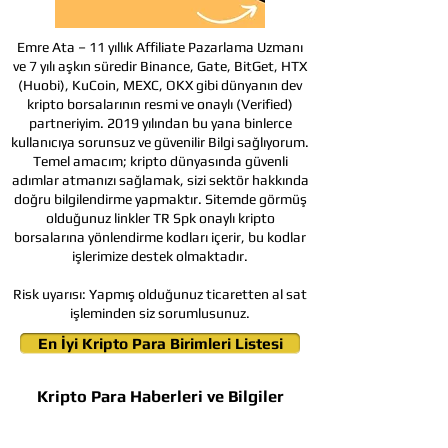
Emre Ata – 11 yıllık Affiliate Pazarlama Uzmanı
ve 7 yılı aşkın süredir Binance, Gate, BitGet, HTX
(Huobi), KuCoin, MEXC, OKX gibi dünyanın dev
kripto borsalarının resmi ve onaylı (Verified)
partneriyim. 2019 yılından bu yana binlerce
kullanıcıya sorunsuz ve güvenilir Bilgi sağlıyorum.
Temel amacım; kripto dünyasında güvenli
adımlar atmanızı sağlamak, sizi sektör hakkında
doğru bilgilendirme yapmaktır. Sitemde görmüş
olduğunuz linkler TR Spk onaylı kripto
borsalarına yönlendirme kodları içerir, bu kodlar
işlerimize destek olmaktadır.
Risk uyarısı:
Yapmış olduğunuz ticaretten al sat
işleminden siz sorumlusunuz.
En İyi Kripto Para Birimleri Listesi
Kripto Para Haberleri ve Bilgiler