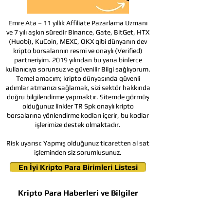
Emre Ata – 11 yıllık Affiliate Pazarlama Uzmanı
ve 7 yılı aşkın süredir Binance, Gate, BitGet, HTX
(Huobi), KuCoin, MEXC, OKX gibi dünyanın dev
kripto borsalarının resmi ve onaylı (Verified)
partneriyim. 2019 yılından bu yana binlerce
kullanıcıya sorunsuz ve güvenilir Bilgi sağlıyorum.
Temel amacım; kripto dünyasında güvenli
adımlar atmanızı sağlamak, sizi sektör hakkında
doğru bilgilendirme yapmaktır. Sitemde görmüş
olduğunuz linkler TR Spk onaylı kripto
borsalarına yönlendirme kodları içerir, bu kodlar
işlerimize destek olmaktadır.
Risk uyarısı:
Yapmış olduğunuz ticaretten al sat
işleminden siz sorumlusunuz.
En İyi Kripto Para Birimleri Listesi
Kripto Para Haberleri ve Bilgiler