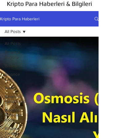
Kripto Para Haberleri & Bilgileri
Kripto Para Haberleri
All Posts
All Posts
Binance
Duyuru
Bancor
Binance
Coin
Avax
Binance
Lanuchpad
Binance
Referans
Kodu
Binance
Taraftar