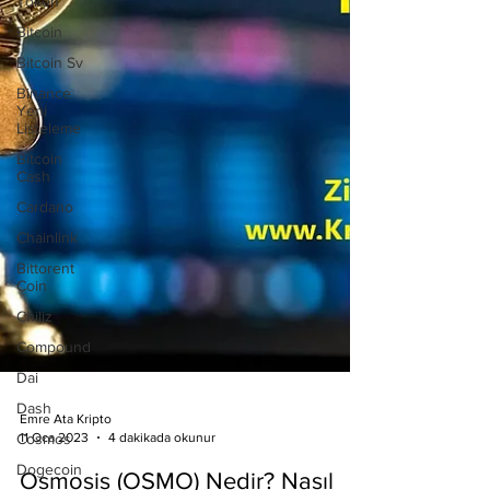
Token
Bitcoin
Bitcoin Sv
Binance
Yeni
Listeleme
Bitcoin
Cash
Cardano
Chainlink
Bittorent
Coin
Chiliz
Compound
Dai
Dash
Cosmos
Dogecoin