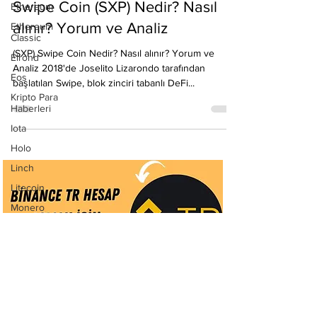
9 Tem 2021
5 dakikada okunur
Ethereum
Ethereum
Swipe Coin (SXP) Nedir? Nasıl
Classic
alınır? Yorum ve Analiz
Elrond
Eos
(SXP) Swipe Coin Nedir? Nasıl alınır? Yorum ve
Analiz 2018'de Joselito Lizarondo tarafından
Kripto Para
Haberleri
başlatılan Swipe, blok zinciri tabanlı DeFi...
Iota
Holo
Linch
Litecoin
Monero
Ontology
Matic
Network
Neo
Ravencoin