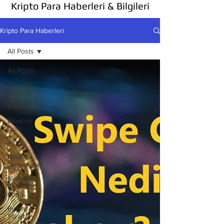
Kripto Para Haberleri & Bilgileri
Kripto Para Haberleri
All Posts
All Posts
Binance
Duyuru
Bancor
Binance
Coin
Avax
Binance
Lanuchpad
Binance
Referans
Kodu
Binance
Taraftar