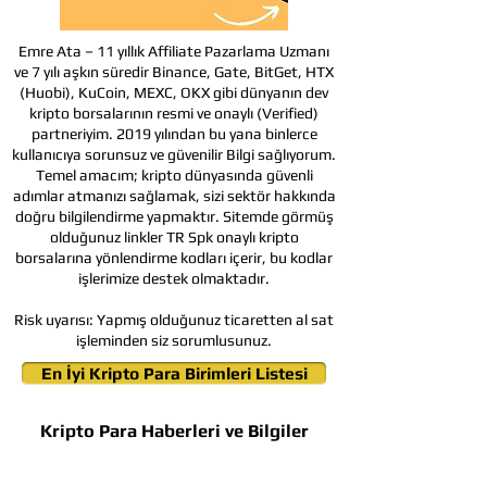
Emre Ata – 11 yıllık Affiliate Pazarlama Uzmanı
ve 7 yılı aşkın süredir Binance, Gate, BitGet, HTX
(Huobi), KuCoin, MEXC, OKX gibi dünyanın dev
kripto borsalarının resmi ve onaylı (Verified)
partneriyim. 2019 yılından bu yana binlerce
kullanıcıya sorunsuz ve güvenilir Bilgi sağlıyorum.
Temel amacım; kripto dünyasında güvenli
adımlar atmanızı sağlamak, sizi sektör hakkında
doğru bilgilendirme yapmaktır. Sitemde görmüş
olduğunuz linkler TR Spk onaylı kripto
borsalarına yönlendirme kodları içerir, bu kodlar
işlerimize destek olmaktadır.
Risk uyarısı:
Yapmış olduğunuz ticaretten al sat
işleminden siz sorumlusunuz.
En İyi Kripto Para Birimleri Listesi
Kripto Para Haberleri ve Bilgiler