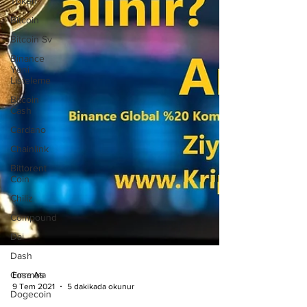
Token
Bitcoin
Bitcoin Sv
Binance
Yeni
Listeleme
Bitcoin
Cash
Cardano
Chainlink
Bittorent
Coin
Chiliz
Compound
Dai
Dash
Cosmos
Dogecoin
Emre Ata