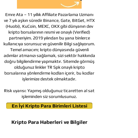
Emre Ata – 11 yıllık Affiliate Pazarlama Uzmanı
ve 7 yılı aşkın süredir Binance, Gate, BitGet, HTX
(Huobi), KuCoin, MEXC, OKX gibi dünyanın dev
kripto borsalarının resmi ve onaylı (Verified)
partneriyim. 2019 yılından bu yana binlerce
kullanıcıya sorunsuz ve güvenilir Bilgi sağlıyorum.
Temel amacım; kripto dünyasında güvenli
adımlar atmanızı sağlamak, sizi sektör hakkında
doğru bilgilendirme yapmaktır. Sitemde görmüş
olduğunuz linkler TR Spk onaylı kripto
borsalarına yönlendirme kodları içerir, bu kodlar
işlerimize destek olmaktadır.
Risk uyarısı:
Yapmış olduğunuz ticaretten al sat
işleminden siz sorumlusunuz.
En İyi Kripto Para Birimleri Listesi
Kripto Para Haberleri ve Bilgiler