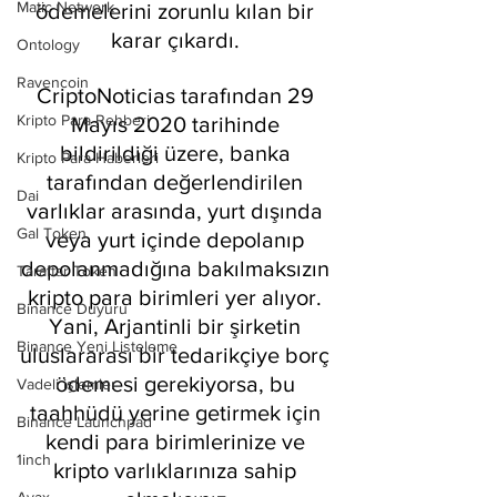
Matic Network
ödemelerini zorunlu kılan bir 
karar çıkardı. 
Ontology
Ravencoin
CriptoNoticias tarafından 29 
Kripto Para Rehberi
Mayıs 2020 tarihinde 
bildirildiği üzere, banka 
Kripto Para Haberleri
tarafından değerlendirilen 
Dai
varlıklar arasında, yurt dışında 
Gal Token
veya yurt içinde depolanıp 
depolanmadığına bakılmaksızın 
Taraftar Token
kripto para birimleri yer alıyor. 
Binance Duyuru
Yani, Arjantinli bir şirketin 
Binance Yeni Listeleme
uluslararası bir tedarikçiye borç 
ödemesi gerekiyorsa, bu 
Vadeli işlemler
taahhüdü yerine getirmek için 
Binance Launchpad
kendi para birimlerinize ve 
1inch
kripto varlıklarınıza sahip 