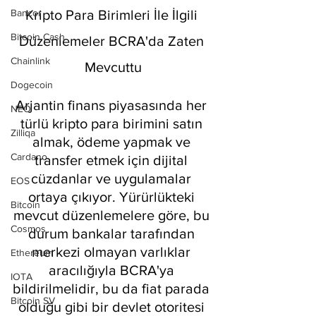
Bancor
Kripto Para Birimleri İle İlgili 
Bitcoin Cash
Düzenlemeler BCRA'da Zaten 
Chainlink
Mevcuttu
Dogecoin
Arjantin finans piyasasında her 
NEO
türlü kripto para birimini satın 
Zilliqa
almak, ödeme yapmak ve 
Cardano
transfer etmek için dijital 
cüzdanlar ve uygulamalar 
EOS
ortaya çıkıyor. Yürürlükteki 
Bitcoin
mevcut düzenlemelere göre, bu 
Cosmos
durum bankalar tarafından 
merkezi olmayan varlıklar 
Ethereum
aracılığıyla BCRA'ya 
IOTA
bildirilmelidir, bu da fiat parada 
Bitcoin SV
olduğu gibi bir devlet otoritesi 