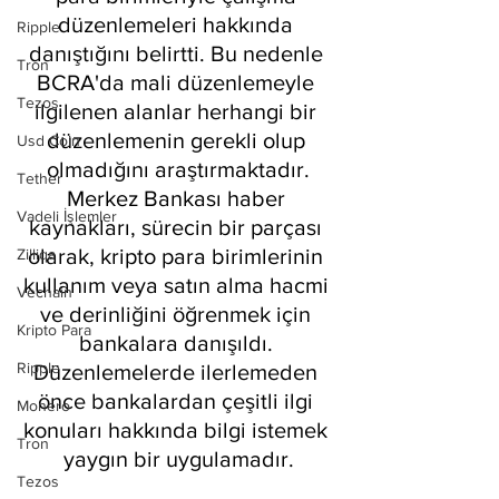
düzenlemeleri hakkında 
Ripple
danıştığını belirtti. Bu nedenle 
Tron
BCRA'da mali düzenlemeyle 
Tezos
ilgilenen alanlar herhangi bir 
düzenlemenin gerekli olup 
Usd Coin
olmadığını araştırmaktadır.
Tether
Merkez Bankası haber 
Vadeli İşlemler
kaynakları, sürecin bir parçası 
olarak, kripto para birimlerinin 
Zilliqa
kullanım veya satın alma hacmi 
Vechain
ve derinliğini öğrenmek için 
Kripto Para
bankalara danışıldı. 
Ripple
Düzenlemelerde ilerlemeden 
önce bankalardan çeşitli ilgi 
Monero
konuları hakkında bilgi istemek 
Tron
yaygın bir uygulamadır.
Tezos