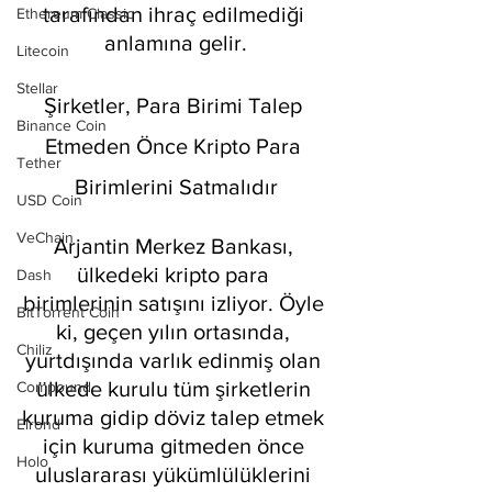
tarafından ihraç edilmediği 
Ethereum Classic
anlamına gelir.
Litecoin
Stellar
Şirketler, Para Birimi Talep 
Binance Coin
Etmeden Önce Kripto Para 
Tether
Birimlerini Satmalıdır
USD Coin
VeChain
Arjantin Merkez Bankası, 
ülkedeki kripto para 
Dash
birimlerinin satışını izliyor. Öyle 
BitTorrent Coin
ki, geçen yılın ortasında, 
Chiliz
yurtdışında varlık edinmiş olan 
ülkede kurulu tüm şirketlerin 
Compound
kuruma gidip döviz talep etmek 
Elrond
için kuruma gitmeden önce 
Holo
uluslararası yükümlülüklerini 