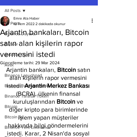
All Posts
Emre Ata Haber
All Posts
12 Tem 2022
2 dakikada okunur
Arjantin bankaları, Bitcoin
Binance Duyuru
satın alan kişilerin rapor
Bancor
vermesini istedi
Binance Coin
Güncelleme tarihi:
29 Mar 2024
Avax
Arjantin bankaları, 
Bitcoin 
satın 
Binance Lanuchpad
alan kişilerin rapor vermesini 
istedi. 
Arjantin Merkez Bankası
Binance Referans Kodu
(BCRA), ülkenin finansal 
Binance Taraftar Token
kuruluşlarından 
Bitcoin 
ve 
Bitcoin
diğer kripto para birimlerinde 
işlem yapan müşteriler 
Bitcoin Sv
hakkında bilgi göndermelerini 
Binance Yeni Listeleme
istedi. Karar, 2 Nisan'da sosyal 