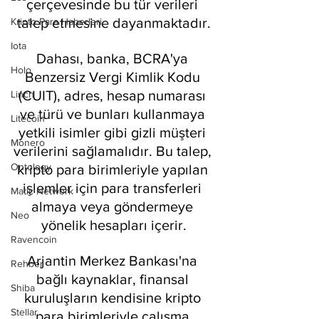
çerçevesinde bu tür verileri 
talep etmesine dayanmaktadır.
Kripto Para Haberleri
Iota
Dahası, banka, BCRA'ya 
Holo
Benzersiz Vergi Kimlik Kodu 
(CUIT), adres, hesap numarası 
Linch
ve türü ve bunları kullanmaya 
Litecoin
yetkili isimler gibi gizli müşteri 
Monero
verilerini sağlamalıdır. Bu talep, 
Ontology
kripto para birimleriyle yapılan 
işlemler için para transferleri 
Matic Network
almaya veya göndermeye 
Neo
yönelik hesapları içerir.
Ravencoin
Arjantin Merkez Bankası'na 
Rehber
bağlı kaynaklar, finansal 
Shiba
kuruluşların kendisine kripto 
Stellar
para birimleriyle çalışma 