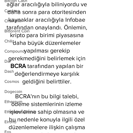
Bitcoin Cash
ağlar aracılığıyla biliniyordu ve 
Cardano
daha sonra para otoritesinden 
kaynaklar aracılığıyla Infobae 
Chainlink
tarafından onaylandı. Önlemin, 
Bittorent Coin
kripto para birimi piyasasına 
Chiliz
daha büyük düzenlemeler 
yapılması gerekip 
Compound
gerekmediğini belirlemek için 
Dai
BCRA 
tarafından yapılan bir 
Dash
değerlendirmeye karşılık 
geldiğini belirttiler. 
Cosmos
Dogecoin
BCRA'nın bu bilgi talebi, 
Ethereum
ödeme sistemlerinin izleme 
işlevlerine sahip olmasına ve 
Ethereum Classic
bu nedenle konuyla ilgili özel 
Elrond
düzenlemelere ilişkin çalışma 
Eos