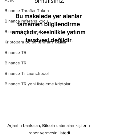
olmalısınız.
Avax
Binance Taraftar Token
Bu makalede yer alanlar 
Binance referans kodu
tamamen bilgilendirme 
amaçlıdır, kesinlikle yatırım 
Binance Launchpool
tavsiyesi değildir
.
Kriptopara Borsa referans kodları
Binance TR
Binance TR
Binance Tr Launchpool
Binance TR yeni listeleme kriptolar
Arjantin bankaları, Bitcoin satın alan kişilerin 
rapor vermesini istedi