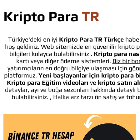
Kripto Para
TR
Türkiye'deki en iyi
Kripto Para TR Türkçe
haber
hoş geldiniz. Web sitemizde en güvenilir kripto p
bilgileri kolayca bulabilirsiniz .
Kripto para nası
kartı veya diğer ödeme sistemleri.
Biz bir bo
yatırımcıların en doğru bilgiye ulaşması için
gön
platformuz.
Yeni başlayanlar için kripto para b
Kripto para Eğitim videoları
ve
kripto satın a
detaylar, ayı ve boğa sezonları hakkında detaylı 
bulabilirsiniz. , Halka arz tarzı ön satış ve toh