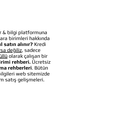
 & bilgi platformuna
ara birimleri hakkında
l satın alınır?
Kredi
rsa değiliz
, sadece
üllü
olarak çalışan bir
irimi rehberi.
Ücretsiz
lma rehberleri
. Bütün
bilgileri web sitemizde
um satış gelişmeleri.