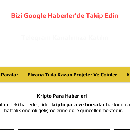
Bizi Google Haberler'de Takip Edin
Telegram Kanalımıza Katılın
o Paralar
Ekrana Tıkla Kazan Projeler Ve Coinler
K
Kripto Para Haberleri
lümdeki haberler, lider
kripto para ve borsalar
hakkında ay
haftalık önemli gelişmelerine göre güncellenmektedir.