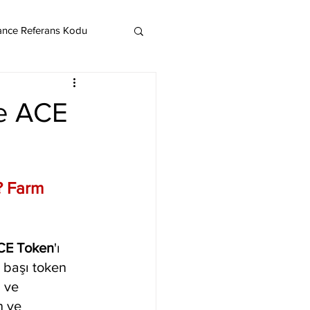
ance Referans Kodu
Cardano
Chainlink
me ACE
ereum
? Farm 
Litecoin
Monero
CE Token
'ı 
 başı token 
 ve 
n ve 