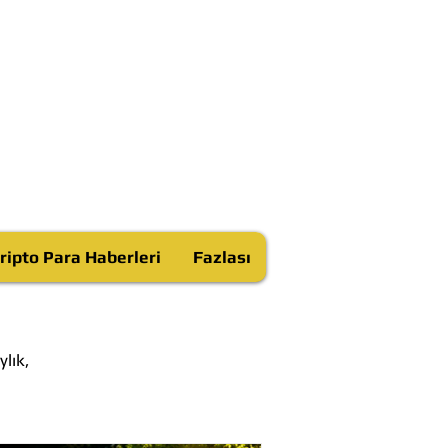
ripto Para Haberleri
Fazlası
lık,