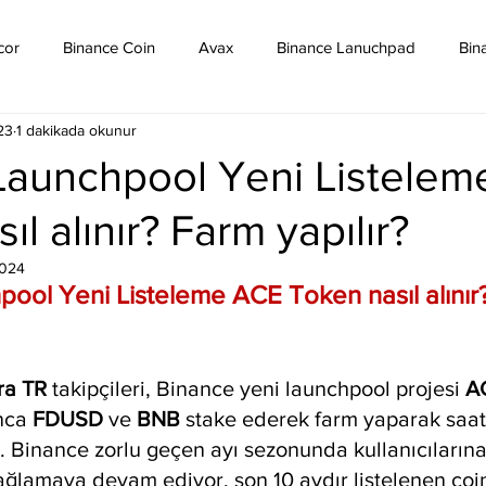
cor
Binance Coin
Avax
Binance Lanuchpad
Bin
23
1 dakikada okunur
in
Bitcoin Sv
Binance Yeni Listeleme
Bitcoin Cash
Launchpool Yeni Listele
l alınır? Farm yapılır?
mpound
Dai
Dash
Cosmos
Dogecoin
Eth
2024
ool Yeni Listeleme ACE Token nasıl alınır
Eos
Kripto Para Haberleri
Iota
Holo
Linch
ra TR
 takipçileri, Binance yeni launchpool projesi 
A
nca 
FDUSD 
ve 
BNB 
stake ederek farm yaparak saat
. Binance zorlu geçen ayı sezonunda kullanıcılarına
ağlamaya devam ediyor, son 10 aydır listelenen coi