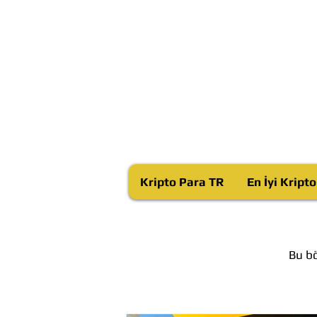
Kripto Para TR
En İyi Kript
Bu bö