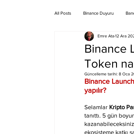
All Posts
Binance Duyuru
Ban
Emre Ata
12 Ara 20
Binance Taraftar Token
Bitco
Binance 
Token nası
Bittorent Coin
Chiliz
Co
Güncelleme tarihi:
8 Oca 
Binance Launchp
Ethereum Classic
Elrond
yapılır?
Selamlar 
Kripto Pa
tanıttı. 5 gün boyu
kazanabileceksiniz
ekosisteme katkı s