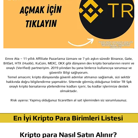
Emre Ata – 11 yıllık Affiliate Pazarlama Uzmanı ve 7 yılı aşkın süredir Binance, Gate,
BitGet, HTX (Huobi), KuCoin, MEXC, OKX gibi dünyanın dev kripto borsalarının resmi ve
onaylı (Verified) partneriyim. 2019 yılından bu yana binlerce kullanıcıya sorunsuz ve
güvenilir Bilgi sağlıyorum.
Temel amacım; kripto dünyasında güvenli adımlar atmanızı sağlamak, sizi sektör
hakkında doğru bilgilendirme yapmaktır. Sitemde görmüş olduğunuz linkler TR Spk
onaylı kripto borsalarına yönlendirme kodları içerir, bu kodlar işlerimize destek
olmaktadır.
Risk uyarısı:
Yapmış olduğunuz ticaretten al sat işleminden siz sorumlusunuz.
En İyi Kripto Para Birimleri Listesi
Kripto para Nasıl Satın Alınır?