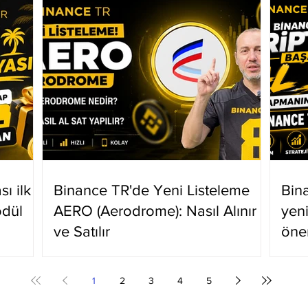
ı ilk
Binance TR'de Yeni Listeleme
Bin
ödül
AERO (Aerodrome): Nasıl Alınır
yen
ve Satılır
öne
1
2
3
4
5