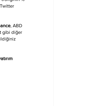
Twitter 
nance
, ABD 
 gibi diğer 
ldiğiniz 
atırım 