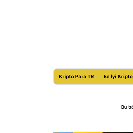
Kripto Para TR
En İyi Kript
Bu bö