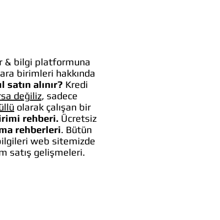
 & bilgi platformuna
ara birimleri hakkında
l satın alınır?
Kredi
rsa değiliz
, sadece
üllü
olarak çalışan bir
irimi rehberi.
Ücretsiz
lma rehberleri
. Bütün
bilgileri web sitemizde
um satış gelişmeleri.