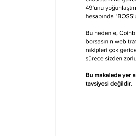
49'unu yoğunlaştırm
hesabında "BOSS'un
Bu nedenle, Coinba
borsasının web traf
rakipleri çok gerid
sürece sizden zorl
Bu makalede yer al
tavsiyesi değildir
.