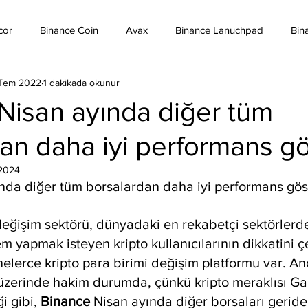
cor
Binance Coin
Avax
Binance Lanuchpad
Bin
 Tem 2022
1 dakikada okunur
in
Bitcoin Sv
Binance Yeni Listeleme
Bitcoin Cash
Nisan ayında diğer tüm
an daha iyi performans gö
mpound
Dai
Dash
Cosmos
Dogecoin
Eth
2024
nda diğer tüm borsalardan daha iyi performans gös
Eos
Kripto Para Haberleri
Iota
Holo
Linch
değişim sektörü, dünyadaki en rekabetçi sektörlerden
m yapmak isteyen kripto kullanıcılarının dikkatini ç
elerce kripto para birimi değişim platformu var. An
 üzerinde hakim durumda, çünkü kripto meraklısı Ga
 gibi, 
Binance 
Nisan ayında diğer borsaları geride 