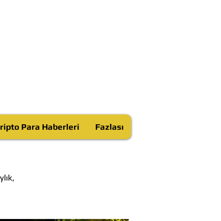
ripto Para Haberleri
Fazlası
lık,