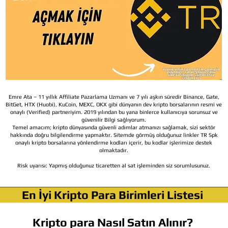
Emre Ata – 11 yıllık Affiliate Pazarlama Uzmanı ve 7 yılı aşkın süredir Binance, Gate,
BitGet, HTX (Huobi), KuCoin, MEXC, OKX gibi dünyanın dev kripto borsalarının resmi ve
onaylı (Verified) partneriyim. 2019 yılından bu yana binlerce kullanıcıya sorunsuz ve
güvenilir Bilgi sağlıyorum.
Temel amacım; kripto dünyasında güvenli adımlar atmanızı sağlamak, sizi sektör
hakkında doğru bilgilendirme yapmaktır. Sitemde görmüş olduğunuz linkler TR Spk
onaylı kripto borsalarına yönlendirme kodları içerir, bu kodlar işlerimize destek
olmaktadır.
Risk uyarısı:
Yapmış olduğunuz ticaretten al sat işleminden siz sorumlusunuz.
En İyi Kripto Para Birimleri Listesi
Kripto para Nasıl Satın Alınır?