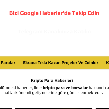
Bizi Google Haberler'de Takip Edin
Telegram Kanalımıza Katılın
o Paralar
Ekrana Tıkla Kazan Projeler Ve Coinler
K
Kripto Para Haberleri
lümdeki haberler, lider
kripto para ve borsalar
hakkında ay
haftalık önemli gelişmelerine göre güncellenmektedir.