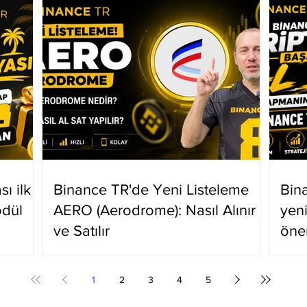
ı ilk
Binance TR'de Yeni Listeleme
Bin
ödül
AERO (Aerodrome): Nasıl Alınır
yen
ve Satılır
öne
1
2
3
4
5