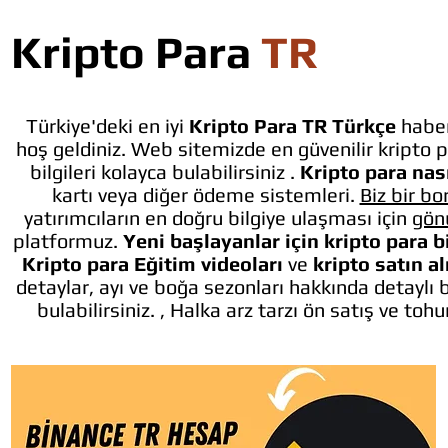
Kripto Para
TR
Türkiye'deki en iyi
Kripto Para TR Türkçe
haber
hoş geldiniz. Web sitemizde en güvenilir kripto p
bilgileri kolayca bulabilirsiniz .
Kripto para nası
kartı veya diğer ödeme sistemleri.
Biz bir bo
yatırımcıların en doğru bilgiye ulaşması için
gön
platformuz.
Yeni başlayanlar için kripto para b
Kripto para Eğitim videoları
ve
kripto satın a
detaylar, ayı ve boğa sezonları hakkında detaylı 
bulabilirsiniz. , Halka arz tarzı ön satış ve toh