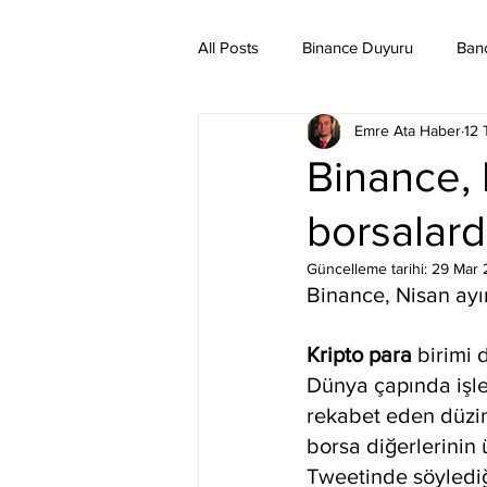
All Posts
Binance Duyuru
Ban
Emre Ata Haber
12
Binance Taraftar Token
Bitco
Binance, 
borsalard
Bittorent Coin
Chiliz
Co
Güncelleme tarihi:
29 Mar 
Binance, Nisan ayı
Ethereum Classic
Elrond
Kripto para
 birimi 
Dünya çapında işle
rekabet eden düzin
borsa diğerlerinin
Tweetinde söylediği