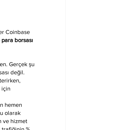
er Coinbase 
o para borsası
en. Gerçek şu 
ası değil. 
erirken, 
için 
ın hemen 
u olarak 
n ve hizmet 
trafiğinin % 