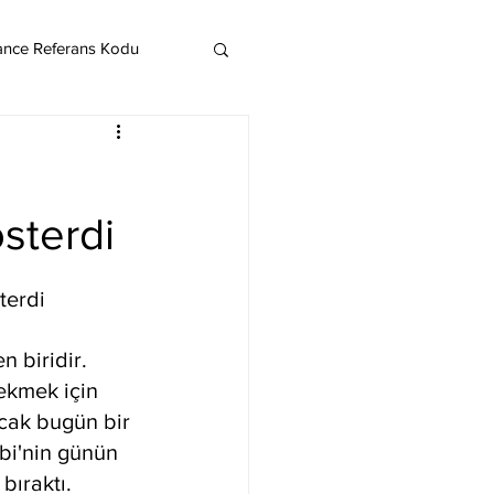
ance Referans Kodu
Cardano
Chainlink
sterdi
ereum
terdi
Litecoin
Monero
 biridir. 
ekmek için 
cak bugün bir 
bi'nin günün 
bıraktı.