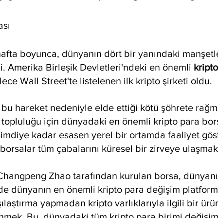
ası
hafta boyunca, dünyanın dört bir yanındaki manşetl
i. Amerika Birleşik Devletleri'ndeki en önemli 
kript
ece Wall Street'te listelenen ilk kripto şirketi oldu. 
bu hareket nedeniyle elde ettiği kötü şöhrete rağm
 topluluğu için dünyadaki en önemli kripto para bors
imdiye kadar esasen yerel bir ortamda faaliyet göst
borsalar tüm çabalarını küresel bir zirveye ulaşmak 
hangpeng Zhao tarafından kurulan borsa, dünyan
e dünyanın en önemli kripto para değişim platform
ılaştırma yapmadan kripto varlıklarıyla ilgili bir ürü
mek. Bu, dünyadaki tüm kripto para birimi değişim 