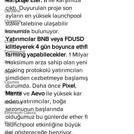
49. proje Eter. fi 
ile karşımıza 
Bitcoin Cash
çıktı. Duyurulan proje son 
Cardano
ayların en yüksek launchpool 
Chainlink
stake talebine ulaşabilir 
konumda bulunuyor. 
Bittorent Coin
Yatırımcılar BNB veya FDUSD 
Chiliz
kilitleyerek 4 gün boyunca ethfi 
Compound
farming yapabilecekler
. 1 Milyar 
maksimum arza sahip olan yeni 
Dai
staking protokolü yatırımcıları 
Dash
şimdiden cezbetmeye başlamış 
Cosmos
durumda. Daha önce 
Pixel
, 
Dogecoin
Manta 
ve 
Aevo 
ile yüksek kar 
eden yatırımcılar, boğa 
Ethereum
sezonunun başlarında 
Ethereum Classic
olduğumuz bu günlerde ether fi 
Elrond
launchpool etkinliğine büyük 
ilgi göstereceğe benziyor. 
Eos