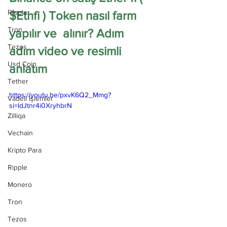
Ripple
$Ethfi ) Token nasıl farm 
Tron
yapılır ve  alınır? Adım 
Tezos
adım video ve resimli 
Usd Coin
anlatım
Tether
https://youtu.be/pxvK6Q2_Mmg?
Vadeli İşlemler
si=ldJtnr4i0XryhbrN
Zilliqa
Vechain
Kripto Para
Ripple
Monero
Tron
Tezos