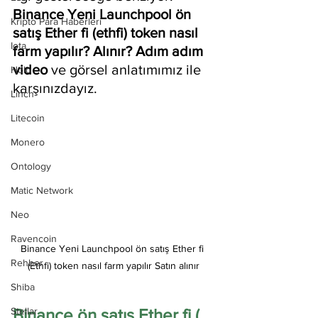
Binance Yeni Launchpool ön 
Kripto Para Haberleri
satış Ether fi (ethfi) token nasıl 
Iota
farm yapılır? Alınır? Adım adım 
video
 ve görsel anlatımımız ile 
Holo
karşınızdayız.
Linch
Litecoin
Monero
Ontology
Matic Network
Neo
Ravencoin
Binance Yeni Launchpool ön satış Ether fi 
Rehber
(Ethfi) token nasıl farm yapılır Satın alınır
Shiba
Binance ön satış Ether fi ( 
Stellar