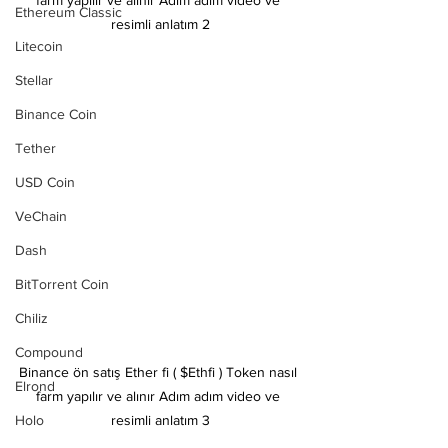
farm yapılır ve alınır Adım adım video ve 
Ethereum Classic
resimli anlatım 2
Litecoin
Stellar
Binance Coin
Tether
USD Coin
VeChain
Dash
BitTorrent Coin
Chiliz
Compound
Binance ön satış Ether fi ( $Ethfi ) Token nasıl 
Elrond
farm yapılır ve alınır Adım adım video ve 
Holo
resimli anlatım 3