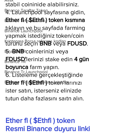
Avax
stabil coininide alabilirsiniz.
Binance Taraftar Token
4. Launchpool sayfasına gidin, 
Ether fi ( $Ethfi ) token kısmına 
Binance referans kodu
tıklayın ve bu sayfada farming 
Binance Launchpool
yapmak istediğiniz token/coin 
Kriptopara Borsa referans kodları
türünü seçin 
BNB 
veya
 FDUSD
.
5. 
BNB 
coinlerinizi veya 
Binance TR
FDUSD'
lerinizi stake edin 
4 gün 
Binance TR
boyunca
 farm yapın.
Binance Tr Launchpool
6. Listeleme gerçekleştiğinde 
Ether fi ( $Ethfi )
 token'larınızı 
Binance TR yeni listeleme kriptolar
ister satın, isterseniz elinizde 
tutun daha fazlasını saıtn alın.
Ether fi ( $Ethfi ) token 
Resmi Binance duyuru linki