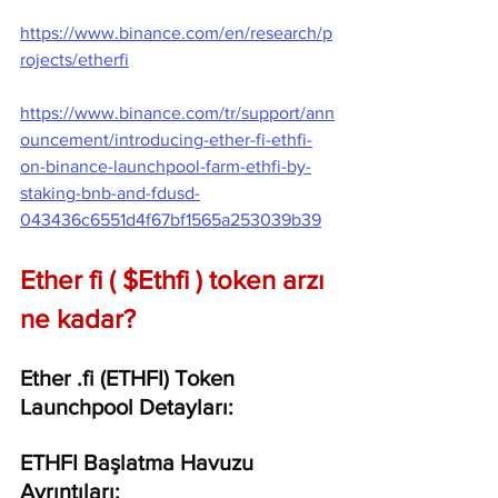
https://www.binance.com/en/research/p
rojects/etherfi
https://www.binance.com/tr/support/ann
ouncement/introducing-ether-fi-ethfi-
on-binance-launchpool-farm-ethfi-by-
staking-bnb-and-fdusd-
043436c6551d4f67bf1565a253039b39
Ether fi ( $Ethfi ) token arzı 
ne kadar?
Ether .fi (ETHFI) Token 
Launchpool Detayları:
ETHFI Başlatma Havuzu 
Ayrıntıları: