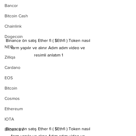
Bancor
Bitcoin Cash
Chainlink
Dogecoin
Binance ön satış Ether fi ( $Ethfi ) Token nasıl 
NEO
farm yapılır ve alınır Adım adım video ve 
resimli anlatım 1
Zilliqa
Cardano
EOS
Bitcoin
Cosmos
Ethereum
IOTA
Binance ön satış Ether fi ( $Ethfi ) Token nasıl 
Bitcoin SV