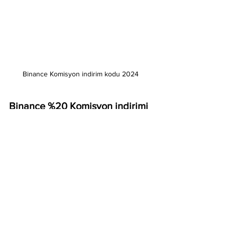
Binance Komisyon indirim kodu 2024
Binance %20 Komisyon indirimi 
kodunuz: E68Q3TPC
Binance vadeli işlemler için 
%10 Komisyon indirim 
kodunuz: 48162505
BURAYA TIKLAYARAK 
BıNANCE ABONESİ 
OLABİLİRSİNİZ %20 