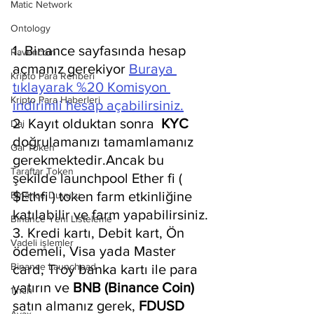
Matic Network
Ontology
1. Binance sayfasında hesap 
Ravencoin
açmanız gerekiyor 
Buraya 
Kripto Para Rehberi
tıklayarak %20 Komisyon 
Kripto Para Haberleri
indirimli hesap açabilirsiniz.
2. Kayıt olduktan sonra  
KYC 
Dai
doğrulamanızı tamamlamanız 
Gal Token
gerekmektedir.Ancak bu 
Taraftar Token
şekilde launchpool Ether fi ( 
$Ethfi ) token farm etkinliğine 
Binance Duyuru
katılabilir ve farm yapabilirsiniz.
Binance Yeni Listeleme
3. Kredi kartı, Debit kart, Ön 
Vadeli işlemler
ödemeli, Visa yada Master 
Binance Launchpad
card, Troy banka kartı ile para 
yatırın ve 
BNB (Binance Coin) 
1inch
satın almanız gerek, 
FDUSD