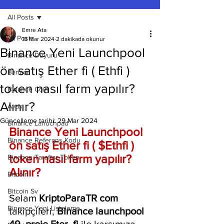
All Posts
Emre Ata
All Posts
13 Mar 2024
2 dakikada okunur
Binance Yeni Launchpool
Binance Duyuru
ön satış Ether fi ( Ethfi )
Bancor
token nasıl farm yapılır?
Binance Coin
Alınır?
Avax
Güncelleme tarihi:
29 Mar 2024
Binance Lanuchpad
Binance Yeni Launchpool 
Binance Referans Kodu
ön satış Ether fi ( $Ethfi ) 
token nasıl farm yapılır? 
Binance Taraftar Token
Alınır?
Bitcoin
Bitcoin Sv
Selam 
KriptoParaTR com
Binance Yeni Listeleme
takipçileri, 
Binance launchpool 