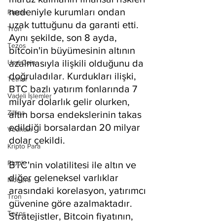
nedeniyle kurumları ondan 
Ripple
uzak tuttuğunu da garanti etti.
Tron
Aynı şekilde, son 8 ayda, 
Tezos
bitcoin'in büyümesinin altının 
azalmasıyla ilişkili olduğunu da 
Usd Coin
doğruladılar. Kurdukları ilişki, 
Tether
BTC bazlı yatırım fonlarında 7 
Vadeli İşlemler
milyar dolarlık gelir olurken, 
Zilliqa
altın borsa endekslerinin takas 
edildiği borsalardan 20 milyar 
Vechain
dolar çekildi.
Kripto Para
Ripple
BTC'nin volatilitesi ile altın ve 
diğer geleneksel varlıklar 
Monero
arasındaki korelasyon, yatırımcı 
Tron
güvenine göre azalmaktadır. 
Tezos
Stratejistler, Bitcoin fiyatının, 