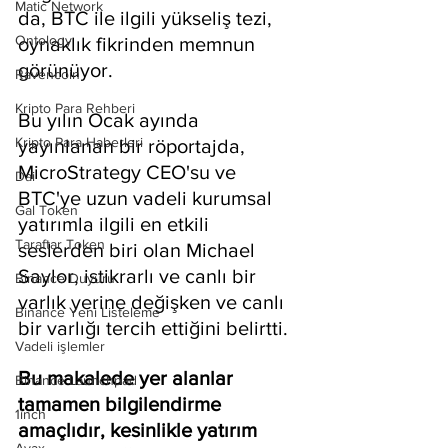
Matic Network
da, BTC ile ilgili yükseliş tezi, 
Ontology
oynaklık fikrinden memnun 
görünüyor.
Ravencoin
Kripto Para Rehberi
Bu yılın Ocak ayında 
Kripto Para Haberleri
yayınlanan bir röportajda, 
MicroStrategy CEO'su ve 
Dai
BTC'ye uzun vadeli kurumsal 
Gal Token
yatırımla ilgili en etkili 
Taraftar Token
seslerden biri olan Michael 
Saylor, istikrarlı ve canlı bir 
Binance Duyuru
varlık yerine değişken ve canlı 
Binance Yeni Listeleme
bir varlığı tercih ettiğini belirtti.
Vadeli işlemler
Bu makalede yer alanlar 
Binance Launchpad
tamamen bilgilendirme 
1inch
amaçlıdır, kesinlikle yatırım 