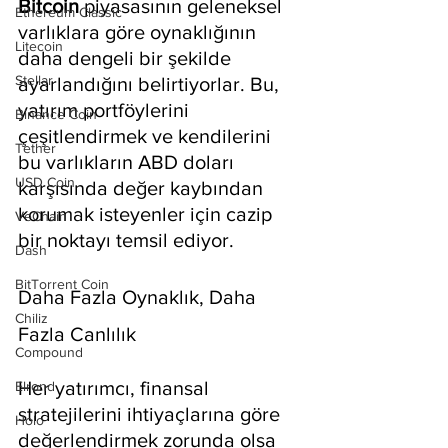
Bitcoin 
piyasasının geleneksel 
Ethereum Classic
varlıklara göre oynaklığının 
Litecoin
daha dengeli bir şekilde 
Stellar
ayarlandığını belirtiyorlar. Bu, 
yatırım portföylerini 
Binance Coin
çeşitlendirmek ve kendilerini 
Tether
bu varlıkların ABD doları 
USD Coin
karşısında değer kaybından 
korumak isteyenler için cazip 
VeChain
bir noktayı temsil ediyor.
Dash
BitTorrent Coin
Daha Fazla Oynaklık, Daha 
Chiliz
Fazla Canlılık
Compound
Her yatırımcı, finansal 
Elrond
stratejilerini ihtiyaçlarına göre 
Holo
değerlendirmek zorunda olsa 