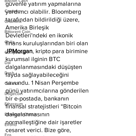
Bitcoin Cash
güvenle yatırım yapmalarına 
yardımcı olabilir. Bloomberg 
Cardano
tarafından bildirildiği üzere, 
Chainlink
Amerika Birleşik 
Bittorent Coin
Devletleri'ndeki en ikonik 
Chiliz
finans kuruluşlarından biri olan 
JPMorgan
, kripto para birimine 
Compound
kurumsal ilginin BTC 
Dai
dalgalanmasındaki düşüşten 
Dash
fayda sağlayabileceğini 
savundu. 1 Nisan Perşembe 
Cosmos
günü yatırımcılarına gönderilen 
Dogecoin
bir e-postada, bankanın 
Ethereum
finansal stratejistleri “Bitcoin 
dalgalanmasının 
Ethereum Classic
normalleştiğine dair işaretler 
Elrond
cesaret verici. Bize göre, 
Eos