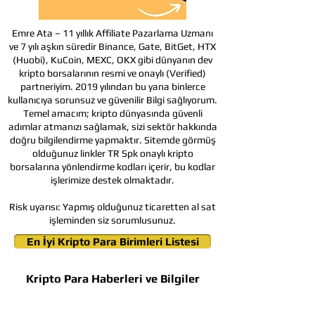
Emre Ata – 11 yıllık Affiliate Pazarlama Uzmanı
ve 7 yılı aşkın süredir Binance, Gate, BitGet, HTX
(Huobi), KuCoin, MEXC, OKX gibi dünyanın dev
kripto borsalarının resmi ve onaylı (Verified)
partneriyim. 2019 yılından bu yana binlerce
kullanıcıya sorunsuz ve güvenilir Bilgi sağlıyorum.
Temel amacım; kripto dünyasında güvenli
adımlar atmanızı sağlamak, sizi sektör hakkında
doğru bilgilendirme yapmaktır. Sitemde görmüş
olduğunuz linkler TR Spk onaylı kripto
borsalarına yönlendirme kodları içerir, bu kodlar
işlerimize destek olmaktadır.
Risk uyarısı:
Yapmış olduğunuz ticaretten al sat
işleminden siz sorumlusunuz.
En İyi Kripto Para Birimleri Listesi
Kripto Para Haberleri ve Bilgiler