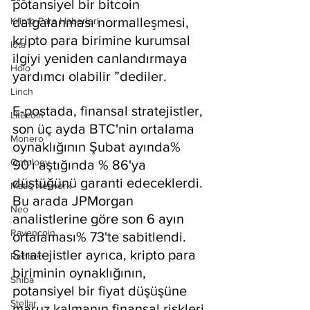
potansiyel bir bitcoin 
dalgalanması normalleşmesi, 
Kripto Para Haberleri
kripto para birimine kurumsal 
Iota
ilgiyi yeniden canlandırmaya 
Holo
yardımcı olabilir ”dediler.
Linch
E-postada, finansal stratejistler, 
Litecoin
son üç ayda BTC'nin ortalama 
Monero
oynaklığının Şubat ayında% 
Ontology
90'ı aştığında % 86'ya 
düştüğünü garanti edeceklerdi. 
Matic Network
Bu arada JPMorgan 
Neo
analistlerine göre son 6 ayın 
Ravencoin
ortalaması% 73'te sabitlendi. 
Stratejistler ayrıca, kripto para 
Rehber
biriminin oynaklığının, 
Shiba
potansiyel bir fiyat düşüşüne 
Stellar
maruz kalmanın finansal riskleri 