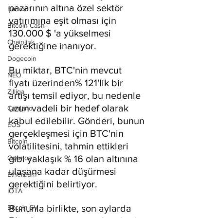
pazarının altına özel sektör 
Bancor
yatırımına eşit olması için 
Bitcoin Cash
130.000 $ 'a yükselmesi 
Chainlink
gerektiğine inanıyor.
Dogecoin
Bu miktar, BTC'nin mevcut 
NEO
fiyatı üzerinden% 121'lik bir 
Zilliqa
artışı temsil ediyor, bu nedenle 
uzun vadeli bir hedef olarak 
Cardano
kabul edilebilir. Gönderi, bunun 
EOS
gerçekleşmesi için BTC'nin 
Bitcoin
volatilitesini, tahmin ettikleri 
gibi yaklaşık % 16 olan altınına 
Cosmos
ulaşana kadar düşürmesi 
Ethereum
gerektiğini belirtiyor.
IOTA
Bununla birlikte, son aylarda 
Bitcoin SV