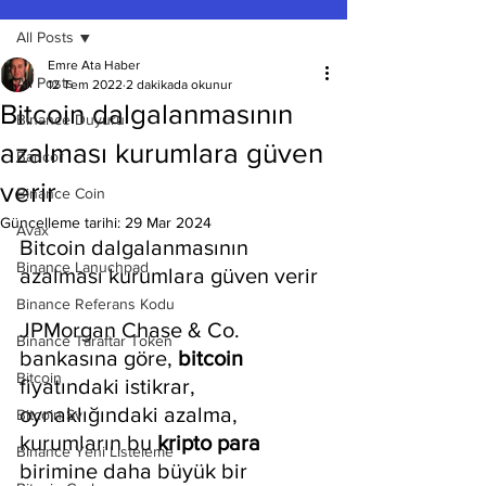
All Posts
Emre Ata Haber
All Posts
12 Tem 2022
2 dakikada okunur
Bitcoin dalgalanmasının
Binance Duyuru
azalması kurumlara güven
Bancor
verir
Binance Coin
Güncelleme tarihi:
29 Mar 2024
Avax
Bitcoin dalgalanmasının 
Binance Lanuchpad
azalması kurumlara güven verir
Binance Referans Kodu
JPMorgan Chase & Co. 
Binance Taraftar Token
bankasına göre, 
bitcoin 
Bitcoin
fiyatındaki istikrar, 
oynaklığındaki azalma, 
Bitcoin Sv
kurumların bu 
kripto para
Binance Yeni Listeleme
birimine daha büyük bir 