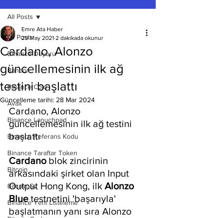
All Posts
Emre Ata Haber
All Posts
29 May 2021
2 dakikada okunur
Cardano, Alonzo
Binance Duyuru
güncellemesinin ilk ağ
Bancor
testini başlattı
Binance Coin
Güncelleme tarihi:
28 Mar 2024
Avax
Cardano, Alonzo 
Binance Lanuchpad
güncellemesinin ilk ağ testini 
başlattı
Binance Referans Kodu
Binance Taraftar Token
Cardano 
blok zincirinin 
Bitcoin
arkasındaki şirket olan Input 
Output Hong Kong, ilk 
Alonzo 
Bitcoin Sv
Blue 
testnetini 'başarıyla' 
Binance Yeni Listeleme
başlatmanın yanı sıra Alonzo 