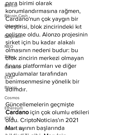
para birimi olarak 
Bancor
konumlandırmasına rağmen, 
Bitcoin Cash
Cardano'nun çok yaygın bir 
eleştirisi, blok zincirindeki kıt 
Chainlink
gelişme oldu. Alonzo projesinin 
Dogecoin
şirket için bu kadar alakalı 
NEO
olmasının nedeni budur: bu 
Zilliqa
blok zincirin merkezi olmayan 
finans platformları ve diğer 
Cardano
uygulamalar tarafından 
EOS
benimsenmesine yönelik bir 
Bitcoin
adımdır.
Cosmos
Güncellemelerin geçmişte 
Ethereum
Cardano
 için çok olumlu etkileri 
IOTA
oldu. CriptoNoticias'ın 2021 
Mart ayının başlarında 
Bitcoin SV