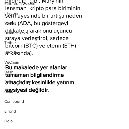
bildirdiği gibi, Mary'nin 
Ethereum Classic
lansmanı kripto para biriminin 
Litecoin
sermayesinde bir artışa neden 
oldu (ADA, bu göstergeyi 
Stellar
dikkate alarak onu üçüncü 
Binance Coin
sıraya yerleştirdi, sadece 
Tether
bitcoin (BTC) ve eterin (ETH) 
arkasında).
USD Coin
VeChain
Bu makalede yer alanlar 
Dash
tamamen bilgilendirme 
amaçlıdır, kesinlikle yatırım 
BitTorrent Coin
tavsiyesi değildir
.
Chiliz
Compound
Elrond
Holo