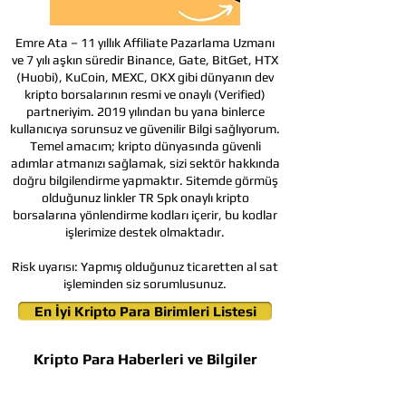
Emre Ata – 11 yıllık Affiliate Pazarlama Uzmanı
ve 7 yılı aşkın süredir Binance, Gate, BitGet, HTX
(Huobi), KuCoin, MEXC, OKX gibi dünyanın dev
kripto borsalarının resmi ve onaylı (Verified)
partneriyim. 2019 yılından bu yana binlerce
kullanıcıya sorunsuz ve güvenilir Bilgi sağlıyorum.
Temel amacım; kripto dünyasında güvenli
adımlar atmanızı sağlamak, sizi sektör hakkında
doğru bilgilendirme yapmaktır. Sitemde görmüş
olduğunuz linkler TR Spk onaylı kripto
borsalarına yönlendirme kodları içerir, bu kodlar
işlerimize destek olmaktadır.
Risk uyarısı:
Yapmış olduğunuz ticaretten al sat
işleminden siz sorumlusunuz.
En İyi Kripto Para Birimleri Listesi
Kripto Para Haberleri ve Bilgiler