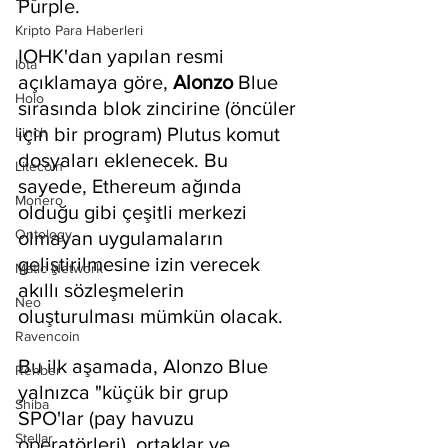
Purple.
Kripto Para Haberleri
IOHK'dan yapılan resmi 
Iota
açıklamaya göre, 
Alonzo 
Blue 
Holo
sırasında blok zincirine (öncüler 
için bir program) Plutus komut 
Linch
dosyaları eklenecek. Bu 
Litecoin
sayede, Ethereum ağında 
Monero
olduğu gibi çeşitli merkezi 
Ontology
olmayan uygulamaların 
geliştirilmesine izin verecek 
Matic Network
akıllı sözleşmelerin 
Neo
oluşturulması mümkün olacak.
Ravencoin
Bu ilk aşamada, Alonzo Blue 
Rehber
yalnızca "küçük bir grup 
Shiba
SPO'lar (pay havuzu 
Stellar
operatörleri), ortaklar ve 