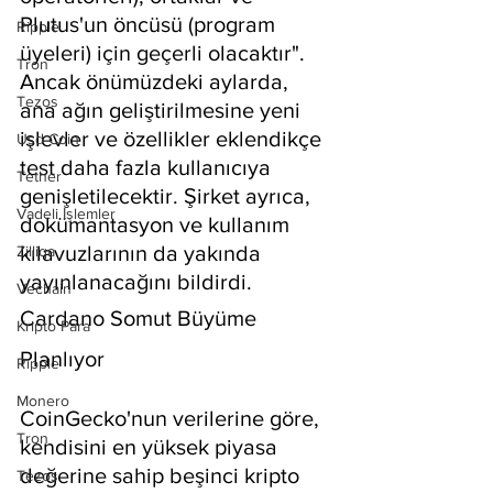
Plutus'un öncüsü (program 
Ripple
üyeleri) için geçerli olacaktır". 
Tron
Ancak önümüzdeki aylarda, 
Tezos
ana ağın geliştirilmesine yeni 
işlevler ve özellikler eklendikçe 
Usd Coin
test daha fazla kullanıcıya 
Tether
genişletilecektir. Şirket ayrıca, 
Vadeli İşlemler
dokümantasyon ve kullanım 
kılavuzlarının da yakında 
Zilliqa
yayınlanacağını bildirdi.
Vechain
Cardano Somut Büyüme 
Kripto Para
Planlıyor
Ripple
Monero
CoinGecko'nun verilerine göre, 
Tron
kendisini en yüksek piyasa 
değerine sahip beşinci kripto 
Tezos