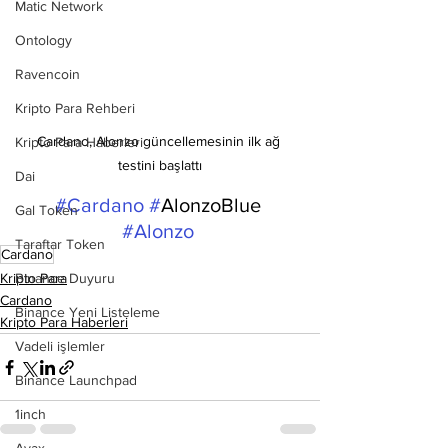
Matic Network
Ontology
Ravencoin
Kripto Para Rehberi
Cardano, Alonzo güncellemesinin ilk ağ 
Kripto Para Haberleri
testini başlattı
Dai
#Cardano
#
AlonzoBlue 
Gal Token
#Alonzo
Taraftar Token
Cardano
Binance Duyuru
Kripto Para
Cardano
Binance Yeni Listeleme
Kripto Para Haberleri
Vadeli işlemler
Binance Launchpad
1inch