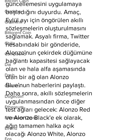
Bitcoin Cash
güncellemesini uygulamaya 
başladığını duyurdu. Amaç, 
Cardano
Eylül ayı için öngörülen akıllı 
Chainlink
sözleşmelerin oluşturulmasını 
Bittorent Coin
sağlamak. Asyalı firma, Twitter 
Chiliz
hesabındaki bir gönderide, 
Alonzo'nun çekirdek düğümüne 
Compound
bağlantı kapasitesi sağlayacak 
Dai
olan ve hala alfa aşamasında 
Dash
olan bir ağ olan Alonzo 
Blue'nun haberlerini paylaştı. 
Cosmos
Daha sonra, akıllı sözleşmelerin 
Dogecoin
uygulanmasından önce diğer 
Ethereum
test ağları gelecek: Alonzo Red 
ve Alonzo Black'e ek olarak, 
Ethereum Classic
ağın tamamen halka açık 
Elrond
olacağı Alonzo White, Alonzo 
Eos