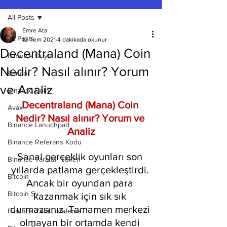
All Posts
Emre Ata
All Posts
12 Tem 2021
4 dakikada okunur
Decentraland (Mana) Coin
Binance Duyuru
Nedir? Nasıl alınır? Yorum
Bancor
ve Analiz
Binance Coin
Decentraland (Mana) Coin 
Avax
Nedir? Nasıl alınır? Yorum ve 
Binance Lanuchpad
Analiz
Binance Referans Kodu
Sanal gerçeklik oyunları son 
Binance Taraftar Token
yıllarda patlama gerçekleştirdi. 
Bitcoin
Ancak bir oyundan para 
Bitcoin Sv
kazanmak için sık sık 
durmazsınız. Tamamen merkezi 
Binance Yeni Listeleme
olmayan bir ortamda kendi 