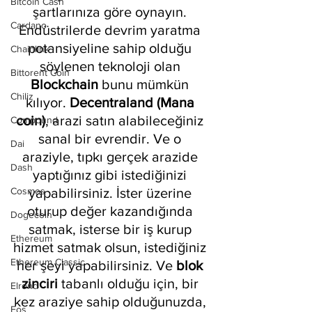
Bitcoin Cash
şartlarınıza göre oynayın. 
Cardano
Endüstrilerde devrim yaratma 
potansiyeline sahip olduğu 
Chainlink
söylenen teknoloji olan 
Bittorent Coin
Blockchain 
bunu mümkün 
Chiliz
kılıyor. 
Decentraland (Mana 
coin)
, arazi satın alabileceğiniz 
Compound
sanal bir evrendir. Ve o 
Dai
araziyle, tıpkı gerçek arazide 
Dash
yaptığınız gibi istediğinizi 
Cosmos
yapabilirsiniz. İster üzerine 
oturup değer kazandığında 
Dogecoin
satmak, isterse bir iş kurup 
Ethereum
hizmet satmak olsun, istediğiniz 
Ethereum Classic
her şeyi yapabilirsiniz. Ve 
blok 
zinciri
 tabanlı olduğu için, bir 
Elrond
kez araziye sahip olduğunuzda, 
Eos