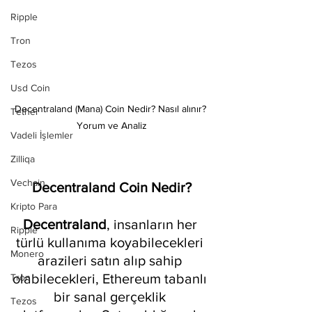
Ripple
Tron
Tezos
Usd Coin
Decentraland (Mana) Coin Nedir? Nasıl alınır? 
Tether
Yorum ve Analiz
Vadeli İşlemler
Zilliqa
Vechain
Decentraland Coin Nedir?
Kripto Para
Decentraland
, insanların her 
Ripple
türlü kullanıma koyabilecekleri 
Monero
arazileri satın alıp sahip 
olabilecekleri, Ethereum tabanlı 
Tron
bir sanal gerçeklik 
Tezos