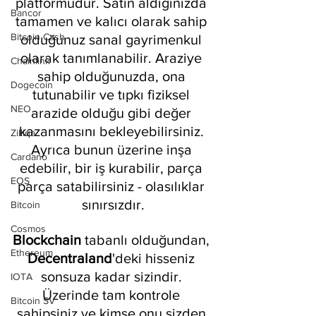
platformudur. Satın aldığınızda 
Bancor
tamamen ve kalıcı olarak sahip 
Bitcoin Cash
olduğunuz sanal gayrimenkul 
olarak tanımlanabilir. Araziye 
Chainlink
sahip olduğunuzda, ona 
Dogecoin
tutunabilir ve tıpkı fiziksel 
NEO
arazide olduğu gibi değer 
kazanmasını bekleyebilirsiniz. 
Zilliqa
Ayrıca bunun üzerine inşa 
Cardano
edebilir, bir iş kurabilir, parça 
EOS
parça satabilirsiniz - olasılıklar 
sınırsızdır.
Bitcoin
Cosmos
Blockchain 
tabanlı olduğundan, 
Ethereum
Decentraland
'deki hisseniz 
sonsuza kadar sizindir. 
IOTA
Üzerinde tam kontrole 
Bitcoin SV
sahipsiniz ve kimse onu sizden 