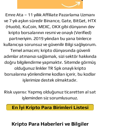
Emre Ata – 11 yıllık Affiliate Pazarlama Uzmanı
ve 7 yılı aşkın süredir Binance, Gate, BitGet, HTX
(Huobi), KuCoin, MEXC, OKX gibi dünyanın dev
kripto borsalarının resmi ve onaylı (Verified)
partneriyim. 2019 yılından bu yana binlerce
kullanıcıya sorunsuz ve güvenilir Bilgi sağlıyorum.
Temel amacım; kripto dünyasında güvenli
adımlar atmanızı sağlamak, sizi sektör hakkında
doğru bilgilendirme yapmaktır. Sitemde görmüş
olduğunuz linkler TR Spk onaylı kripto
borsalarına yönlendirme kodları içerir, bu kodlar
işlerimize destek olmaktadır.
Risk uyarısı:
Yapmış olduğunuz ticaretten al sat
işleminden siz sorumlusunuz.
En İyi Kripto Para Birimleri Listesi
Kripto Para Haberleri ve Bilgiler