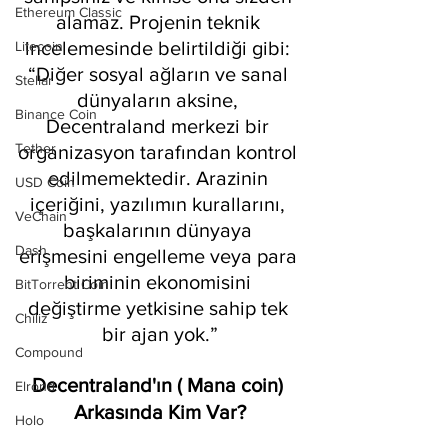
Ethereum Classic
alamaz. Projenin teknik 
incelemesinde belirtildiği gibi: 
Litecoin
“Diğer sosyal ağların ve sanal 
Stellar
dünyaların aksine, 
Binance Coin
Decentraland merkezi bir 
Tether
organizasyon tarafından kontrol 
edilmemektedir. Arazinin 
USD Coin
içeriğini, yazılımın kurallarını, 
VeChain
başkalarının dünyaya 
Dash
erişmesini engelleme veya para 
biriminin ekonomisini 
BitTorrent Coin
değiştirme yetkisine sahip tek 
Chiliz
bir ajan yok.”
Compound
Decentraland'ın ( Mana coin) 
Elrond
Arkasında Kim Var?
Holo