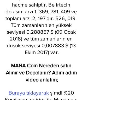
hacme sahiptir. Belirtecin 
dolaşım arzı 1, 369, 781, 409 ve 
toplam arzı 2, 197'dir. 526, 019. 
Tüm zamanların en yüksek 
seviyesi 0,288857 $ (09 Ocak 
2018) ve tüm zamanların en 
düşük seviyesi 0,007883 $ (13 
Ekim 2017) var.
MANA Coin Nereden satın 
Alınır ve Depolanır? Adım adım 
video anlatım;
Buraya tıklayarak
 şimdi %20 
Komisyon indirimi ile Mana coin 
satın alın ve Binance aboneliği 
oluşturun.