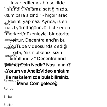
inkar edilemez bir şekilde 
Kripto Para Haberleri
sizindir. Ve arazi sattığınızda, 
tüm para sizindir - hiçbir aracı 
Iota
kesinti yapmaz. Ayrıca, işleri 
Holo
nasıl yürüttüğünüzü dikte eden 
Linch
merkezi/düzenleyici bir otorite 
yoktur. Decentraland'ın bu 
Litecoin
YouTube videosunda dediği 
Monero
gibi, "sizin ülkeniz, sizin 
Ontology
kurallarınız." 
Decentraland 
Matic Network
(Mana) Coin Nedir? Nasıl alınır? 
Yorum ve AnalizVideo anlatım 
Neo
ile makalemizde bulabilirsiniz
. 
Ravencoin
Mana Coin geleceği
.
Rehber
Shiba
Stellar