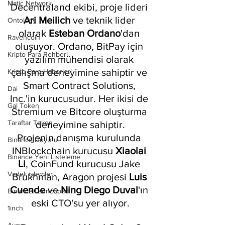
Matic Network
Decentraland ekibi, proje lideri
Ari Meilich
 ve teknik lider 
Ontology
olarak 
Esteban Ordano
'dan 
Ravencoin
oluşuyor. Ordano, BitPay için 
Kripto Para Rehberi
yazılım mühendisi olarak 
çalışma deneyimine sahiptir ve 
Kripto Para Haberleri
Smart Contract Solutions, 
Dai
Inc.'in kurucusudur. Her ikisi de 
Gal Token
Stremium ve Bitcore oluşturma 
Taraftar Token
deneyimine sahiptir.
Projenin danışma kurulunda 
Binance Duyuru
INBlockchain kurucusu 
Xiaolai 
Binance Yeni Listeleme
Li
, CoinFund kurucusu Jake 
Vadeli işlemler
Brukhman, Aragon projesi 
Luis 
Cuende
 ve 
Ning Diego Duval
'ın 
Binance Launchpad
eski CTO'su yer alıyor.
1inch