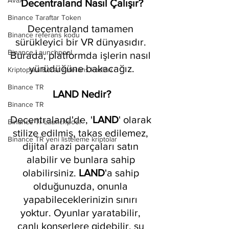
Avax
Decentraland Nasıl Çalışır?
Binance Taraftar Token
Decentraland tamamen 
Binance referans kodu
sürükleyici bir VR dünyasıdır. 
Binance Launchpool
Burada, platformda işlerin nasıl 
yürüdüğüne bakacağız.
Kriptopara Borsa referans kodları
Binance TR
LAND Nedir?
Binance TR
Decentraland'de, '
LAND
' olarak 
Binance Tr Launchpool
stilize edilmiş, takas edilemez, 
Binance TR yeni listeleme kriptolar
dijital arazi parçaları satın 
alabilir ve bunlara sahip 
olabilirsiniz. 
LAND
'a sahip 
olduğunuzda, onunla 
yapabileceklerinizin sınırı 
yoktur. Oyunlar yaratabilir, 
canlı konserlere gidebilir, su 