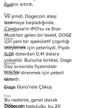
fiyatını artırdı.
Ripple
Tron
Ve şimdi, Dogecoin ateşi 
azalmaya başladığında, 
Tezos
Coinbase'in IPO'su ve Elon 
Usd Coin
Musk'tan gelen bir tweet, DOGE 
Tether
için yeni bir spekülatif çılgınlığı 
Vadeli İşlemler
ateşlemek için yeterliydi. Fiyatı 
0,06 dolardan 0,41 dolara 
Zilliqa
yükseldi. Bununla birlikte, Doge 
Vechain
Day sırasında fiyatındaki 
Kripto Para
düşüşe direnmek için yeterli 
olmadı.
Ripple
Doge Günü'nde Çöküş
Monero
Tron
Bu nedenle, genel olarak 
Tezos
Dogecoin 
topluluğu, bu 20 