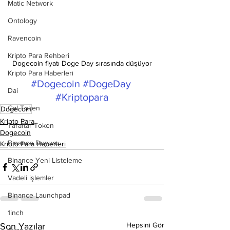
Matic Network
Ontology
Ravencoin
Kripto Para Rehberi
Dogecoin fiyatı Doge Day sırasında düşüyor
Kripto Para Haberleri
#Dogecoin
#DogeDay
Dai
#Kriptopara
Gal Token
Dogecoin
Kripto Para
Taraftar Token
Dogecoin
Binance Duyuru
Kripto Para Haberleri
Binance Yeni Listeleme
Vadeli işlemler
Binance Launchpad
1inch
Hepsini Gör
Son Yazılar