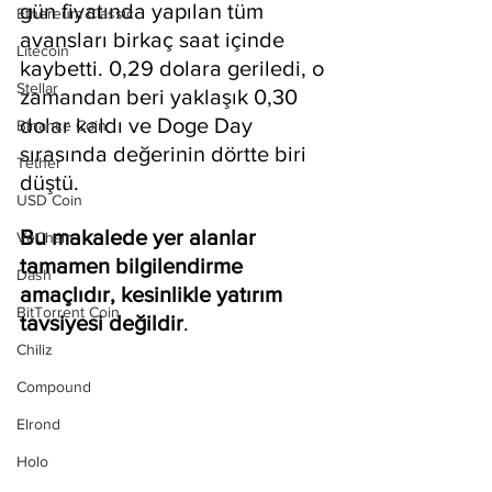
gün fiyatında yapılan tüm 
Ethereum Classic
avansları birkaç saat içinde 
Litecoin
kaybetti. 0,29 dolara geriledi, o 
Stellar
zamandan beri yaklaşık 0,30 
dolar kaldı ve Doge Day 
Binance Coin
sırasında değerinin dörtte biri 
Tether
düştü.
USD Coin
Bu makalede yer alanlar 
VeChain
tamamen bilgilendirme 
Dash
amaçlıdır, kesinlikle yatırım 
BitTorrent Coin
tavsiyesi değildir
.
Chiliz
Compound
Elrond
Holo