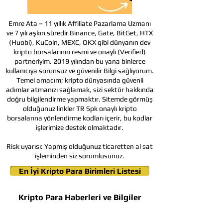
Emre Ata – 11 yıllık Affiliate Pazarlama Uzmanı
ve 7 yılı aşkın süredir Binance, Gate, BitGet, HTX
(Huobi), KuCoin, MEXC, OKX gibi dünyanın dev
kripto borsalarının resmi ve onaylı (Verified)
partneriyim. 2019 yılından bu yana binlerce
kullanıcıya sorunsuz ve güvenilir Bilgi sağlıyorum.
Temel amacım; kripto dünyasında güvenli
adımlar atmanızı sağlamak, sizi sektör hakkında
doğru bilgilendirme yapmaktır. Sitemde görmüş
olduğunuz linkler TR Spk onaylı kripto
borsalarına yönlendirme kodları içerir, bu kodlar
işlerimize destek olmaktadır.
Risk uyarısı:
Yapmış olduğunuz ticaretten al sat
işleminden siz sorumlusunuz.
En İyi Kripto Para Birimleri Listesi
Kripto Para Haberleri ve Bilgiler