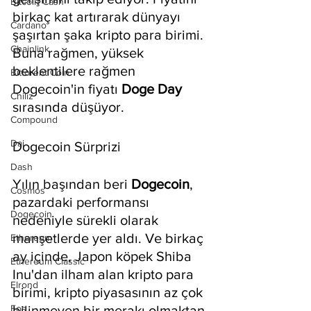
Bitcoin Cash
birkaç kat artırarak dünyayı 
Cardano
şaşırtan şaka kripto para birimi. 
Chainlink
Buna rağmen, yüksek 
beklentilere rağmen 
Bittorent Coin
Dogecoin'in fiyatı 
Doge Day
Chiliz
sırasında düşüyor.
Compound
Dai
Dogecoin Sürprizi
Dash
Yılın başından beri 
Dogecoin
, 
Cosmos
pazardaki performansı 
Dogecoin
nedeniyle sürekli olarak 
manşetlerde yer aldı. Ve birkaç 
Ethereum
ay içinde, Japon köpek Shiba 
Ethereum Classic
Inu'dan ilham alan kripto para 
Elrond
birimi, kripto piyasasının az çok 
Eos
bilinmeyen bir merakı olmaktan 