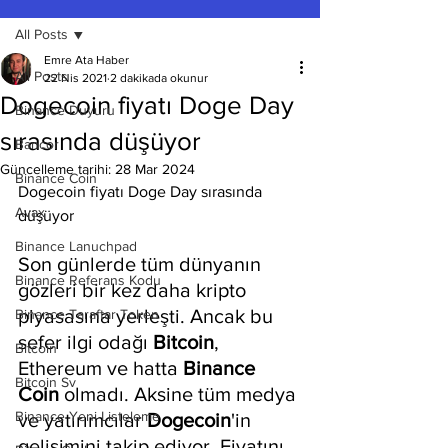
All Posts
Emre Ata Haber
All Posts
22 Nis 2021
2 dakikada okunur
Dogecoin fiyatı Doge Day
Binance Duyuru
sırasında düşüyor
Bancor
Güncelleme tarihi:
28 Mar 2024
Binance Coin
Dogecoin fiyatı Doge Day sırasında 
Avax
düşüyor
Binance Lanuchpad
Son günlerde tüm dünyanın 
Binance Referans Kodu
gözleri bir kez daha kripto 
piyasasına yerleşti. Ancak bu 
Binance Taraftar Token
sefer ilgi odağı 
Bitcoin
, 
Bitcoin
Ethereum ve hatta 
Binance 
Bitcoin Sv
Coin
 olmadı. Aksine tüm medya 
Binance Yeni Listeleme
ve yatırımcılar 
Dogecoin
'in 
gelişimini takip ediyor. Fiyatını 