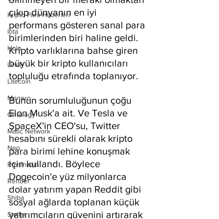
çıkıp dünyanın en iyi 
Kripto Para Haberleri
performans gösteren sanal para 
Iota
birimlerinden biri haline geldi. 
Holo
Kripto varlıklarına bahse giren 
büyük bir kripto kullanıcıları 
Linch
topluluğu etrafında toplanıyor.
Litecoin
Monero
Bunun sorumluluğunun çoğu 
Elon Musk'a ait. Ve Tesla ve 
Ontology
SpaceX'in CEO'su, Twitter 
Matic Network
hesabını sürekli olarak kripto 
Neo
para birimi lehine konuşmak 
için kullandı. Böylece 
Ravencoin
Dogecoin'e yüz milyonlarca 
Rehber
dolar yatırım yapan Reddit gibi 
Shiba
sosyal ağlarda toplanan küçük 
yatırımcıların güvenini artırarak 
Stellar