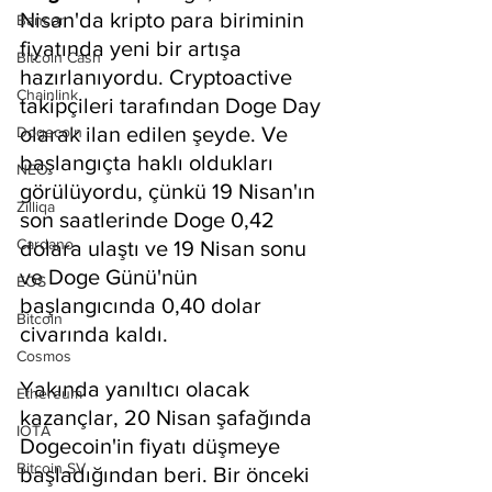
Nisan'da kripto para biriminin 
Bancor
fiyatında yeni bir artışa 
Bitcoin Cash
hazırlanıyordu. Cryptoactive 
Chainlink
takipçileri tarafından Doge Day 
olarak ilan edilen şeyde. Ve 
Dogecoin
başlangıçta haklı oldukları 
NEO
görülüyordu, çünkü 19 Nisan'ın 
Zilliqa
son saatlerinde Doge 0,42 
Cardano
dolara ulaştı ve 19 Nisan sonu 
ve Doge Günü'nün 
EOS
başlangıcında 0,40 dolar 
Bitcoin
civarında kaldı.
Cosmos
Yakında yanıltıcı olacak 
Ethereum
kazançlar, 20 Nisan şafağında 
IOTA
Dogecoin'in fiyatı düşmeye 
Bitcoin SV
başladığından beri. Bir önceki 