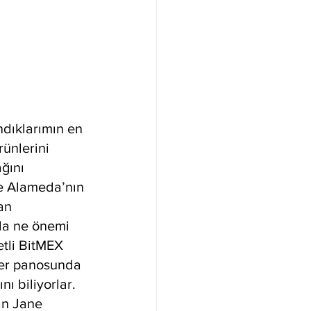
ndıklarımın en 
rünlerini 
ğını 
e Alameda’nın 
an 
da ne önemi 
etli BitMEX 
der panosunda 
ı biliyorlar. 
lan Jane 