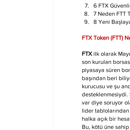
6 FTX Güvenli
7 Neden FTT T
8 Yeni Başlay
FTX Token (FTT) Ne
FTX 
ilk olarak May
son kurulan borsası
piyasaya süren bors
başından beri bili
kurucusu ve şu an
desteklenmesiydi. 
var diye soruyor ol
lider tablolarında
halka açık bir hesap
Bu, kötü üne sahip b