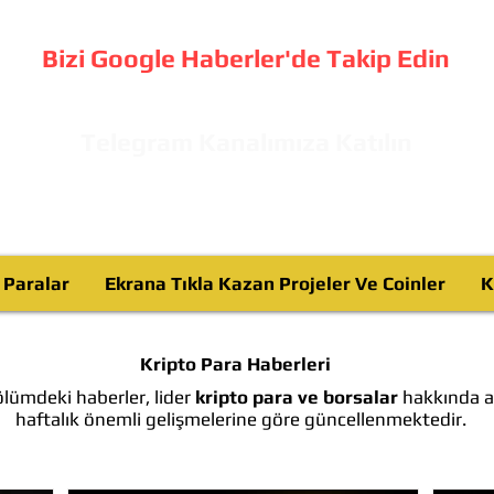
Bizi Google Haberler'de Takip Edin
Telegram Kanalımıza Katılın
o Paralar
Ekrana Tıkla Kazan Projeler Ve Coinler
K
Kripto Para Haberleri
lümdeki haberler, lider
kripto para ve borsalar
hakkında ay
haftalık önemli gelişmelerine göre güncellenmektedir.