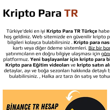
Kripto Para
TR
Türkiye'deki en iyi
Kripto Para TR Türkçe
haber
hoş geldiniz. Web sitemizde en güvenilir kripto p
bilgileri kolayca bulabilirsiniz .
Kripto para nası
kartı veya diğer ödeme sistemleri.
Biz bir bo
yatırımcıların en doğru bilgiye ulaşması için
gön
platformuz.
Yeni başlayanlar için kripto para b
Kripto para Eğitim videoları
ve
kripto satın a
detaylar, ayı ve boğa sezonları hakkında detaylı 
bulabilirsiniz. , Halka arz tarzı ön satış ve toh