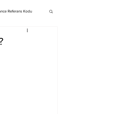
ance Referans Kodu
Cardano
Chainlink
?
ereum
Litecoin
Monero