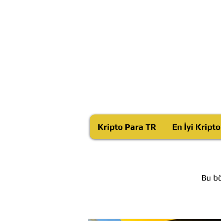
Kripto Para TR
En İyi Kript
Bu bö