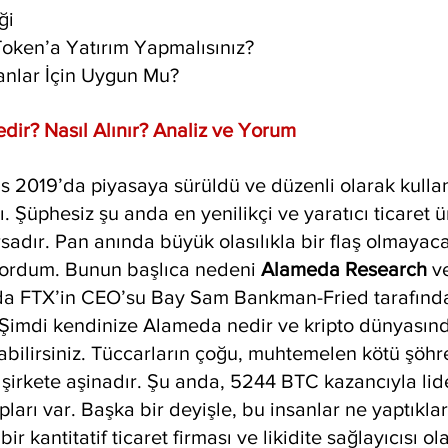
ği
oken’a Yatırım Yapmalısınız?
anlar İçin Uygun Mu?
dir? Nasıl Alınır? Analiz ve Yorum
ıs 2019’da piyasaya sürüldü ve düzenli olarak kulla
. Şüphesiz şu anda en yenilikçi ve yaratıcı ticaret ü
adır. Pan anında büyük olasılıkla bir flaş olmayaca
yordum. Bunun başlıca nedeni 
Alameda Research 
v
da FTX’in CEO’su Bay Sam Bankman-Fried tarafınd
Şimdi kendinize Alameda nedir ve kripto dünyasın
abilirsiniz. Tüccarların çoğu, muhtemelen kötü şöhr
n şirkete aşinadır. Şu anda, 5244 BTC kazancıyla li
ları var. Başka bir deyişle, bu insanlar ne yaptıkların
ir kantitatif ticaret firması ve likidite sağlayıcısı o