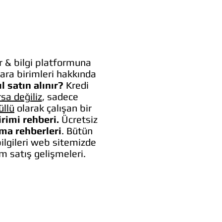
 & bilgi platformuna
ara birimleri hakkında
l satın alınır?
Kredi
rsa değiliz
, sadece
üllü
olarak çalışan bir
irimi rehberi.
Ücretsiz
lma rehberleri
. Bütün
bilgileri web sitemizde
um satış gelişmeleri.