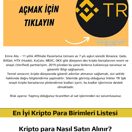
Emre Ata – 11 yıllık Affiliate Pazarlama Uzmanı ve 7 yılı aşkın süredir Binance, Gate,
BitGet, HTX (Huobi), KuCoin, MEXC, OKX gibi dünyanın dev kripto borsalarının resmi ve
onaylı (Verified) partneriyim. 2019 yılından bu yana binlerce kullanıcıya sorunsuz ve
güvenilir Bilgi sağlıyorum.
Temel amacım; kripto dünyasında güvenli adımlar atmanızı sağlamak, sizi sektör
hakkında doğru bilgilendirme yapmaktır. Sitemde görmüş olduğunuz linkler TR Spk
onaylı kripto borsalarına yönlendirme kodları içerir, bu kodlar işlerimize destek
olmaktadır.
Risk uyarısı:
Yapmış olduğunuz ticaretten al sat işleminden siz sorumlusunuz.
En İyi Kripto Para Birimleri Listesi
Kripto para Nasıl Satın Alınır?