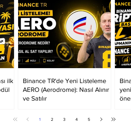
ı ilk
Binance TR'de Yeni Listeleme
Bin
ödül
AERO (Aerodrome): Nasıl Alınır
yen
ve Satılır
öne
1
2
3
4
5