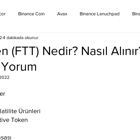
cor
Binance Coin
Avax
Binance Lanuchpad
Bin
2
4 dakikada okunur
in
Bitcoin Sv
Binance Yeni Listeleme
Bitcoin Cash
 (FTT) Nedir? Nasıl Alınır
e Yorum
mpound
Dai
Dash
Cosmos
Dogecoin
Eth
 2022
Eos
Kripto Para Haberleri
Iota
Holo
Linch
ler
atilite Ürünleri
tive Token
sası