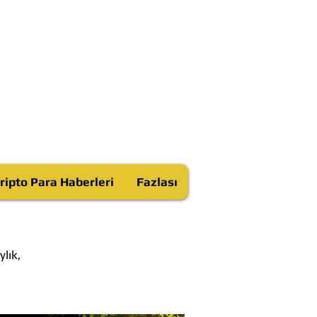
ripto Para Haberleri
Fazlası
lık,