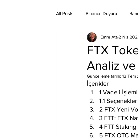
All Posts
Binance Duyuru
Ban
Emre Ata
2 Nis 202
Binance Taraftar Token
Bitco
FTX Token
Analiz v
Bittorent Coin
Chiliz
Co
Güncelleme tarihi:
13 Tem
İçerikler
Ethereum Classic
Elrond
1 Vadeli İşlem
1.1 Seçenekler
2 FTX Yeni Vol
3 FTT: FTX Na
4 FTT Staking
5 FTX OTC Ma