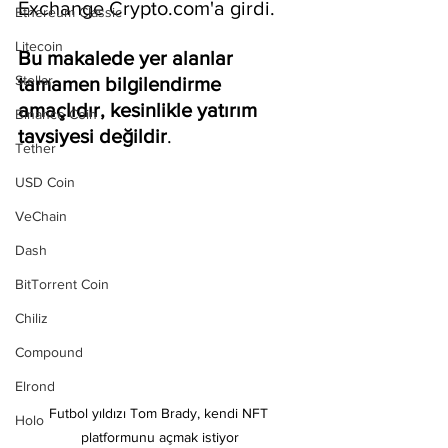
Exchange Crypto.com'a girdi.
Ethereum Classic
Litecoin
Bu makalede yer alanlar 
Stellar
tamamen bilgilendirme 
amaçlıdır, kesinlikle yatırım 
Binance Coin
tavsiyesi değildir
.
Tether
USD Coin
VeChain
Dash
BitTorrent Coin
Chiliz
Compound
Elrond
Futbol yıldızı Tom Brady, kendi NFT 
Holo
platformunu açmak istiyor