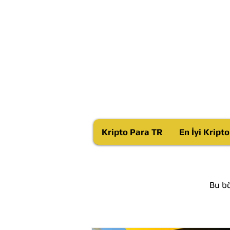
Kripto Para TR
En İyi Kript
Bu bö