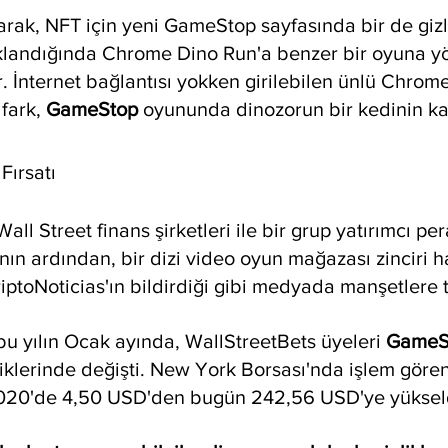
larak, NFT için yeni GameStop sayfasında bir de gizl
ıklandığında Chrome Dino Run'a benzer bir oyuna y
. İnternet bağlantısı yokken girilebilen ünlü Chrome
fark, 
GameStop 
oyununda dinozorun bir kedinin ka
Fırsatı
l Street finans şirketleri ile bir grup yatırımcı pe
ın ardından, bir dizi video oyun mağazası zinciri h
iptoNoticias'ın bildirdiği gibi medyada manşetlere t
 bu yılın Ocak ayında, WallStreetBets üyeleri 
GameSt
ettiklerinde değişti. New York Borsası'nda işlem gör
020'de 4,50 USD'den bugün 242,56 USD'ye yüksel