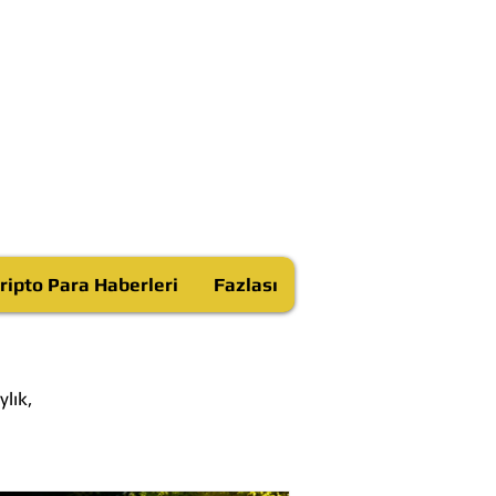
ripto Para Haberleri
Fazlası
lık,