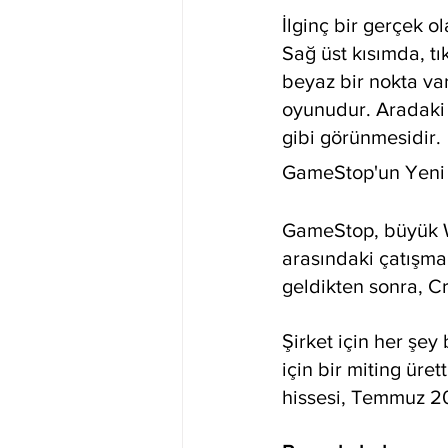
İlginç bir gerçek o
Sağ üst kısımda, t
beyaz bir nokta var
oyunudur. Aradaki 
gibi görünmesidir.
GameStop'un Yeni 
GameStop, büyük Wal
arasındaki çatışman
geldikten sonra, Cr
Şirket için her şey
için bir miting ür
hissesi, Temmuz 2