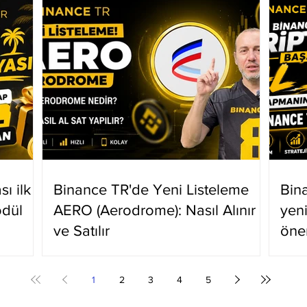
ı ilk
Binance TR'de Yeni Listeleme
Bin
ödül
AERO (Aerodrome): Nasıl Alınır
yen
ve Satılır
öne
1
2
3
4
5