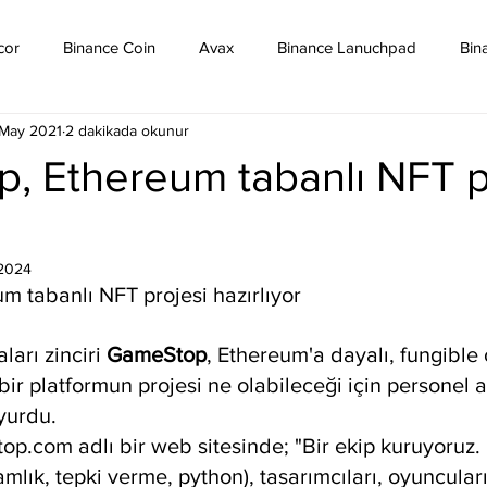
cor
Binance Coin
Avax
Binance Lanuchpad
Bin
 May 2021
2 dakikada okunur
in
Bitcoin Sv
Binance Yeni Listeleme
Bitcoin Cash
, Ethereum tabanlı NFT p
mpound
Dai
Dash
Cosmos
Dogecoin
Eth
2024
 tabanlı NFT projesi hazırlıyor
Eos
Kripto Para Haberleri
Iota
Holo
Linch
arı zinciri 
GameStop
, Ethereum'a dayalı, fungible
n bir platformun projesi ne olabileceği için personel a
yurdu.
top.com adlı bir web sitesinde; "Bir ekip kuruyoruz
mlık, tepki verme, python), tasarımcıları, oyuncuları