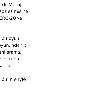
rdi. Mesajın 
 sözleşmesine 
 ERC-20 ve 
 bir oyun 
 oyunundan bir 
eni arama, 
ve burada 
sahibi 
birimleriyle 