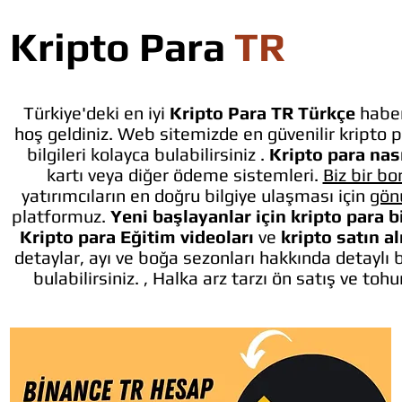
Kripto Para
TR
Türkiye'deki en iyi
Kripto Para TR Türkçe
haber
hoş geldiniz. Web sitemizde en güvenilir kripto p
bilgileri kolayca bulabilirsiniz .
Kripto para nası
kartı veya diğer ödeme sistemleri.
Biz bir bo
yatırımcıların en doğru bilgiye ulaşması için
gön
platformuz.
Yeni başlayanlar için kripto para b
Kripto para Eğitim videoları
ve
kripto satın a
detaylar, ayı ve boğa sezonları hakkında detaylı 
bulabilirsiniz. , Halka arz tarzı ön satış ve toh