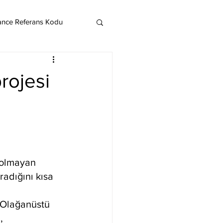
ance Referans Kodu
Cardano
Chainlink
rojesi
ereum
Litecoin
Monero
 olmayan 
radığını kısa 
. Olağanüstü 
, 