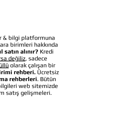
 & bilgi platformuna
ara birimleri hakkında
l satın alınır?
Kredi
rsa değiliz
, sadece
üllü
olarak çalışan bir
irimi rehberi.
Ücretsiz
lma rehberleri
. Bütün
bilgileri web sitemizde
um satış gelişmeleri.