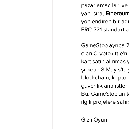
pazarlamacıları ve 
yanı sıra, 
Ethereum 
yönlendiren bir ad
ERC-721 standartla
GameStop ayrıca 25 
olan Cryptokittie'n
kart satın alınmas
şirketin 8 Mayıs't
blockchain, kripto 
güvenlik analistleri
Bu, GameStop'un tak
ilgili projelere sah
Gizli Oyun