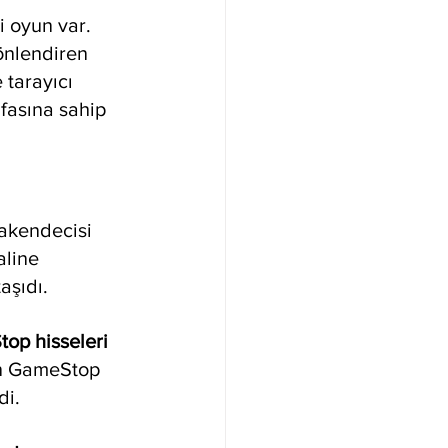
i oyun var. 
önlendiren 
 tarayıcı 
fasına sahip 
rakendecisi 
aline 
aşıdı.
op hisseleri 
en GameStop 
di.