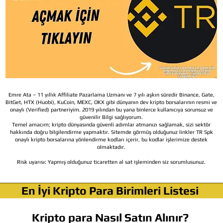
Emre Ata – 11 yıllık Affiliate Pazarlama Uzmanı ve 7 yılı aşkın süredir Binance, Gate,
BitGet, HTX (Huobi), KuCoin, MEXC, OKX gibi dünyanın dev kripto borsalarının resmi ve
onaylı (Verified) partneriyim. 2019 yılından bu yana binlerce kullanıcıya sorunsuz ve
güvenilir Bilgi sağlıyorum.
Temel amacım; kripto dünyasında güvenli adımlar atmanızı sağlamak, sizi sektör
hakkında doğru bilgilendirme yapmaktır. Sitemde görmüş olduğunuz linkler TR Spk
onaylı kripto borsalarına yönlendirme kodları içerir, bu kodlar işlerimize destek
olmaktadır.
Risk uyarısı:
Yapmış olduğunuz ticaretten al sat işleminden siz sorumlusunuz.
En İyi Kripto Para Birimleri Listesi
Kripto para Nasıl Satın Alınır?