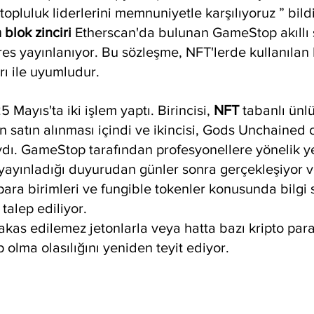
topluluk liderlerini memnuniyetle karşılıyoruz ” bildi
blok zinciri 
Etherscan'da bulunan GameStop akıllı
res yayınlanıyor. Bu sözleşme, NFT'lerde kullanılan
rı ile uyumludur.
Mayıs'ta iki işlem yaptı. Birincisi, 
NFT 
tabanlı ünlü
in satın alınması içindi ve ikincisi, Gods Unchained
ıydı. GameStop tarafından profesyonellere yönelik y
a yayınladığı duyurudan günler sonra gerçekleşiyor 
para birimleri ve fungible tokenler konusunda bilgi 
 talep ediliyor.
as edilemez jetonlarla veya hatta bazı kripto para 
ip olma olasılığını yeniden teyit ediyor.