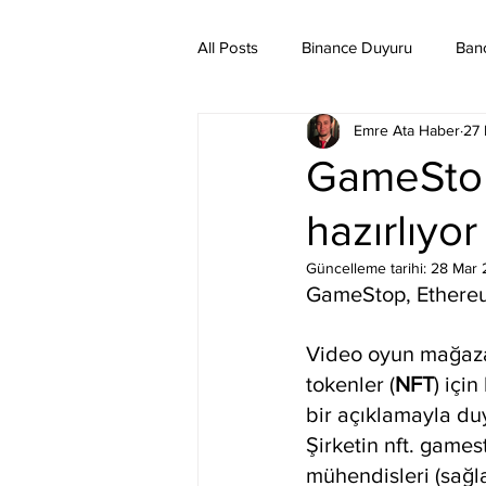
All Posts
Binance Duyuru
Ban
Emre Ata Haber
27
Binance Taraftar Token
Bitco
GameStop
hazırlıyor
Bittorent Coin
Chiliz
Co
Güncelleme tarihi:
28 Mar 
GameStop, Ethereum
Ethereum Classic
Elrond
Video oyun mağazal
tokenler (
NFT
) içi
bir açıklamayla du
Şirketin nft. games
mühendisleri (sağla