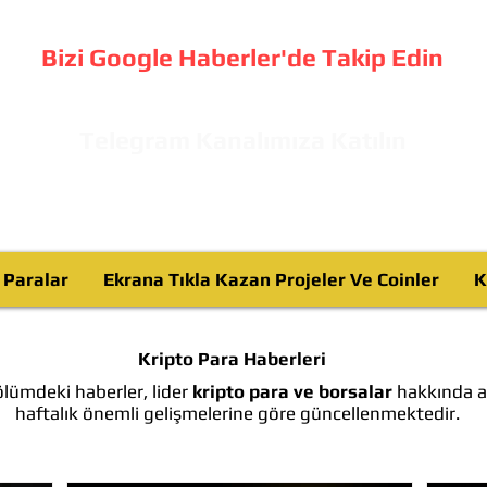
Bizi Google Haberler'de Takip Edin
Telegram Kanalımıza Katılın
o Paralar
Ekrana Tıkla Kazan Projeler Ve Coinler
K
Kripto Para Haberleri
lümdeki haberler, lider
kripto para ve borsalar
hakkında ay
haftalık önemli gelişmelerine göre güncellenmektedir.