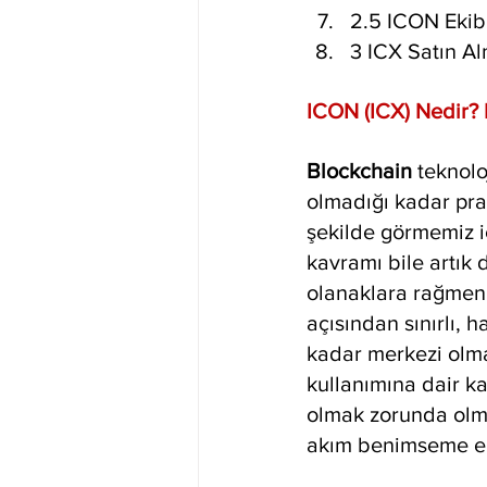
2.5 ICON Ekib
3 ICX Satın A
ICON (ICX) Nedir? 
Blockchain 
teknolo
olmadığı kadar prati
şekilde görmemiz i
kavramı bile artık
olanaklara rağmen, 
açısından sınırlı, h
kadar merkezi olm
kullanımına dair kan
olmak zorunda olma
akım benimseme ek