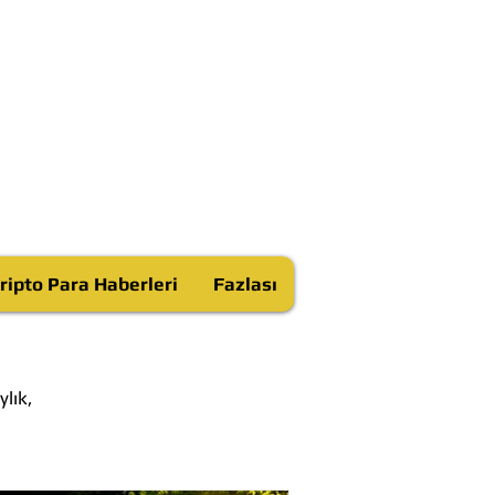
ripto Para Haberleri
Fazlası
lık,