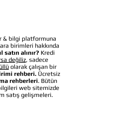
 & bilgi platformuna
ara birimleri hakkında
l satın alınır?
Kredi
rsa değiliz
, sadece
üllü
olarak çalışan bir
irimi rehberi.
Ücretsiz
lma rehberleri
. Bütün
bilgileri web sitemizde
um satış gelişmeleri.