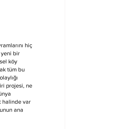
vramlarını hiç 
 yeni bir 
sel köy 
cak tüm bu 
laylığı 
ri projesi, ne 
ünya 
it halinde var 
bunun ana 