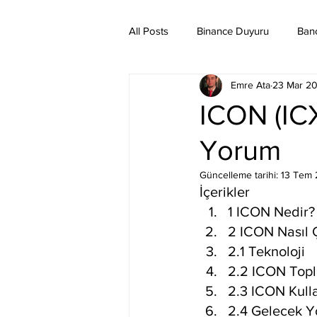
All Posts
Binance Duyuru
Ban
Emre Ata
23 Mar 2
Binance Taraftar Token
Bitco
ICON (ICX
Yorum
Bittorent Coin
Chiliz
Co
Güncelleme tarihi:
13 Tem
İçerikler
Ethereum Classic
Elrond
1 ICON Nedir?
2 ICON Nasıl Ç
2.1 Teknoloji
2.2 ICON Topl
2.3 ICON Kull
2.4 Gelecek Yo