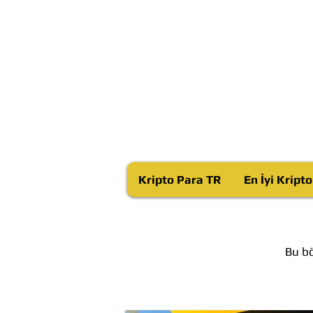
Kripto Para TR
En İyi Kript
Bu bö