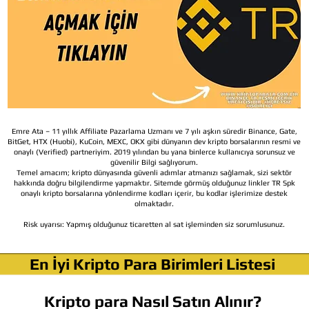
Emre Ata – 11 yıllık Affiliate Pazarlama Uzmanı ve 7 yılı aşkın süredir Binance, Gate,
BitGet, HTX (Huobi), KuCoin, MEXC, OKX gibi dünyanın dev kripto borsalarının resmi ve
onaylı (Verified) partneriyim. 2019 yılından bu yana binlerce kullanıcıya sorunsuz ve
güvenilir Bilgi sağlıyorum.
Temel amacım; kripto dünyasında güvenli adımlar atmanızı sağlamak, sizi sektör
hakkında doğru bilgilendirme yapmaktır. Sitemde görmüş olduğunuz linkler TR Spk
onaylı kripto borsalarına yönlendirme kodları içerir, bu kodlar işlerimize destek
olmaktadır.
Risk uyarısı:
Yapmış olduğunuz ticaretten al sat işleminden siz sorumlusunuz.
En İyi Kripto Para Birimleri Listesi
Kripto para Nasıl Satın Alınır?