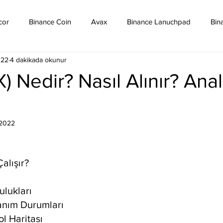
cor
Binance Coin
Avax
Binance Lanuchpad
Bin
022
4 dakikada okunur
in
Bitcoin Sv
Binance Yeni Listeleme
Bitcoin Cash
) Nedir? Nasıl Alınır? Anal
mpound
Dai
Dash
Cosmos
Dogecoin
Eth
 2022
Eos
Kripto Para Haberleri
Iota
Holo
Linch
alışır?
ulukları
anım Durumları
l Haritası