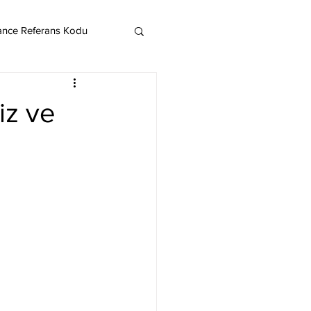
ance Referans Kodu
Cardano
Chainlink
iz ve
ereum
Litecoin
Monero