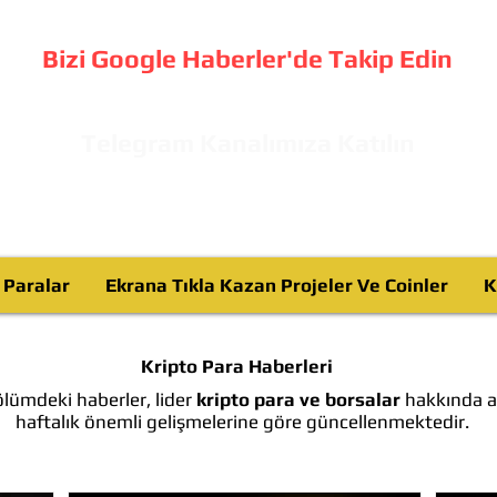
Bizi Google Haberler'de Takip Edin
Telegram Kanalımıza Katılın
o Paralar
Ekrana Tıkla Kazan Projeler Ve Coinler
K
Kripto Para Haberleri
lümdeki haberler, lider
kripto para ve borsalar
hakkında ay
haftalık önemli gelişmelerine göre güncellenmektedir.