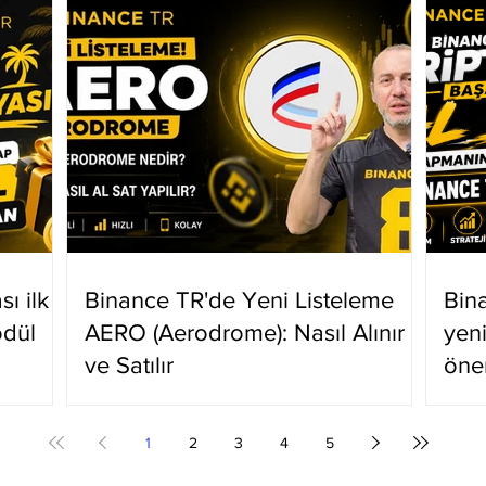
ı ilk
Binance TR'de Yeni Listeleme
Bin
ödül
AERO (Aerodrome): Nasıl Alınır
yen
ve Satılır
öne
1
2
3
4
5