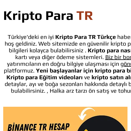
Kripto Para
TR
Türkiye'deki en iyi
Kripto Para TR Türkçe
haber
hoş geldiniz. Web sitemizde en güvenilir kripto p
bilgileri kolayca bulabilirsiniz .
Kripto para nası
kartı veya diğer ödeme sistemleri.
Biz bir bo
yatırımcıların en doğru bilgiye ulaşması için
gön
platformuz.
Yeni başlayanlar için kripto para b
Kripto para Eğitim videoları
ve
kripto satın a
detaylar, ayı ve boğa sezonları hakkında detaylı 
bulabilirsiniz. , Halka arz tarzı ön satış ve toh