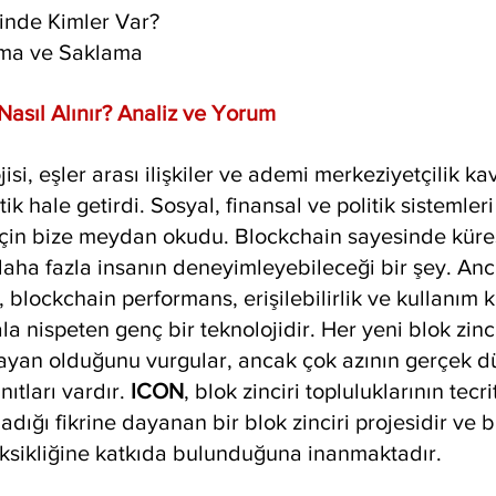
inde Kimler Var?
lma ve Saklama
Nasıl Alınır? Analiz ve Yorum 
jisi, eşler arası ilişkiler ve ademi merkeziyetçilik ka
k hale getirdi. Sosyal, finansal ve politik sistemleri
çin bize meydan okudu. Blockchain sayesinde küre
 daha fazla insanın deneyimleyebileceği bir şey. An
blockchain performans, erişilebilirlik ve kullanım ko
ala nispeten genç bir teknolojidir. Her yeni blok zinci
ayan olduğunu vurgular, ancak çok azının gerçek d
ıtları vardır. 
ICON
, blok zinciri topluluklarının tecr
dığı fikrine dayanan bir blok zinciri projesidir ve 
sikliğine katkıda bulunduğuna inanmaktadır.