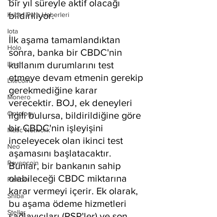
bir yıl süreyle aktif olacağı 
bildiriliyor.
Kripto Para Haberleri
Iota
İlk aşama tamamlandıktan 
Holo
sonra, banka bir CBDC'nin 
kullanım durumlarını test 
Linch
etmeye devam etmenin gerekip 
Litecoin
gerekmediğine karar 
Monero
verecektir. BOJ, ek deneyleri 
Ontology
ilgili bulursa, bildirildiğine göre 
bir CBDC'nin işleyişini 
Matic Network
inceleyecek olan ikinci test 
Neo
aşamasını başlatacaktır. 
Ravencoin
Bunlar, bir bankanın sahip 
olabileceği CBDC miktarına 
Rehber
karar vermeyi içerir. Ek olarak, 
Shiba
bu aşama ödeme hizmetleri 
Stellar
sağlayıcıları (PSP'ler) ve son 