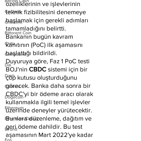
Bitcoin Cash
özelliklerinin ve işlevlerinin 
teknik fizibilitesini denemeye 
Cardano
başlamak için gerekli adımları 
Chainlink
tamamladığını belirtti.  
Bittorent Coin
Bankanın bugün kavram 
Chiliz
kanıtının (PoC) ilk aşamasını 
başlattığı bildirildi.
Compound
Duyuruya göre, Faz 1 PoC testi 
Dai
BOJ'nin 
CBDC 
sistemi için bir 
Dash
çöp kutusu oluşturduğunu 
görecek. Banka daha sonra bir 
Cosmos
CBDC'yi bir ödeme aracı olarak 
Dogecoin
kullanmakla ilgili temel işlevler 
Ethereum
üzerinde deneyler yürütecektir. 
Bunlara düzenleme, dağıtım ve 
Ethereum Classic
geri ödeme dahildir. Bu test 
Elrond
aşamasının Mart 2022'ye kadar 
Eos