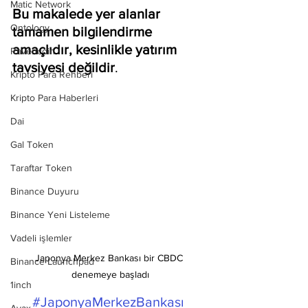
Matic Network
Bu makalede yer alanlar 
Ontology
tamamen bilgilendirme 
amaçlıdır, kesinlikle yatırım 
Ravencoin
tavsiyesi değildir
.
Kripto Para Rehberi
Kripto Para Haberleri
Dai
Gal Token
Taraftar Token
Binance Duyuru
Binance Yeni Listeleme
Vadeli işlemler
Japonya Merkez Bankası bir CBDC 
Binance Launchpad
denemeye başladı
1inch
#JaponyaMerkezBankası