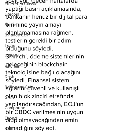
söylüyor. Geçen haftalarda 
Ethereum Classic
yaptığı basın açıklamasında, 
Litecoin
bankanın henüz bir dijital para 
birimine yayınlamayı 
Stellar
planlamamasına rağmen, 
Binance Coin
testlerin gerekli bir adım 
Tether
olduğunu söyledi.
Shinichi, ödeme sistemlerinin 
USD Coin
geleceğinin blockchain 
VeChain
teknolojisine bağlı olacağını 
Dash
söyledi. Finansal sistem, 
BitTorrent Coin
ağlarını güvenli ve kullanışlı 
olan blok zinciri etrafında 
Chiliz
yapılandıracağından, BOJ'un 
Compound
bir CBDC verilmesinin uygun 
Elrond
olup olmayacağından emin 
olmadığını söyledi.
Holo