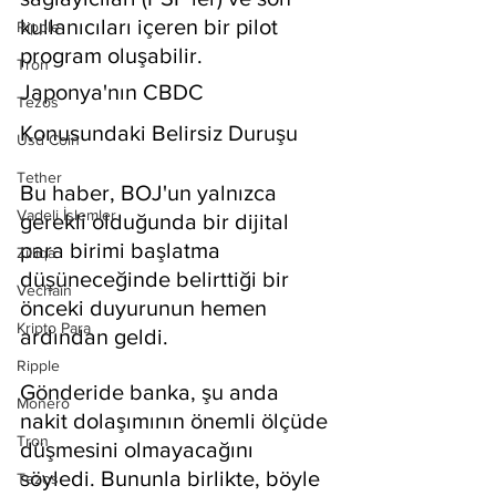
kullanıcıları içeren bir pilot 
Ripple
program oluşabilir.
Tron
Japonya'nın CBDC 
Tezos
Konusundaki Belirsiz Duruşu
Usd Coin
Tether
Bu haber, BOJ'un yalnızca 
Vadeli İşlemler
gerekli olduğunda bir dijital 
para birimi başlatma 
Zilliqa
düşüneceğinde belirttiği bir 
Vechain
önceki duyurunun hemen 
Kripto Para
ardından geldi.
Ripple
Gönderide banka, şu anda 
Monero
nakit dolaşımının önemli ölçüde 
Tron
düşmesini olmayacağını 
söyledi. Bununla birlikte, böyle 
Tezos