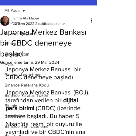
All Posts
Emre Ata Haber
All Posts
12 Tem 2022
2 dakikada okunur
Japonya Merkez Bankası
Binance Duyuru
bir CBDC denemeye
Bancor
başladı
Binance Coin
Güncelleme tarihi:
29 Mar 2024
Avax
Japonya Merkez Bankası bir 
Binance Lanuchpad
CBDC denemeye başladı
Binance Referans Kodu
Japonya Merkez Bankası (BOJ), 
Binance Taraftar Token
tarafından verilen bir 
dijital 
Bitcoin
para birimi
 (CBDC) üzerinde 
testlere başladı. Bu haber 5 
Bitcoin Sv
Nisan'da resmi bir duyuru ile 
Binance Yeni Listeleme
yayınladı ve bir CBDC'nin ana 