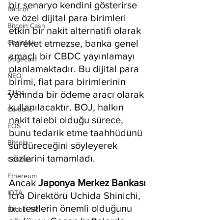
bir senaryo kendini gösterirse 
Bancor
ve özel dijital para birimleri 
Bitcoin Cash
etkin bir nakit alternatifi olarak 
hareket etmezse, banka genel 
Chainlink
amaçlı bir CBDC yayınlamayı 
Dogecoin
planlamaktadır. Bu dijital para 
NEO
birimi, fiat para birimlerinin 
Zilliqa
yanında bir ödeme aracı olarak 
kullanılacaktır. BOJ, halkın 
Cardano
nakit talebi olduğu sürece, 
EOS
bunu tedarik etme taahhüdünü 
Bitcoin
sürdüreceğini söyleyerek 
sözlerini tamamladı.
Cosmos
Ethereum
Ancak 
Japonya Merkez Bankası
IOTA
İcra Direktörü Uchida Shinichi, 
bu testlerin önemli olduğunu 
Bitcoin SV