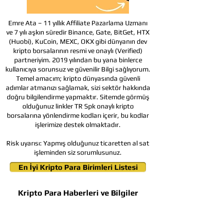
Emre Ata – 11 yıllık Affiliate Pazarlama Uzmanı
ve 7 yılı aşkın süredir Binance, Gate, BitGet, HTX
(Huobi), KuCoin, MEXC, OKX gibi dünyanın dev
kripto borsalarının resmi ve onaylı (Verified)
partneriyim. 2019 yılından bu yana binlerce
kullanıcıya sorunsuz ve güvenilir Bilgi sağlıyorum.
Temel amacım; kripto dünyasında güvenli
adımlar atmanızı sağlamak, sizi sektör hakkında
doğru bilgilendirme yapmaktır. Sitemde görmüş
olduğunuz linkler TR Spk onaylı kripto
borsalarına yönlendirme kodları içerir, bu kodlar
işlerimize destek olmaktadır.
Risk uyarısı:
Yapmış olduğunuz ticaretten al sat
işleminden siz sorumlusunuz.
En İyi Kripto Para Birimleri Listesi
Kripto Para Haberleri ve Bilgiler