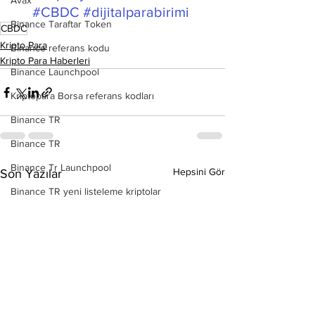
Avax
#CBDC
#dijitalparabirimi
Binance Taraftar Token
CBDC
Kripto Para
Binance referans kodu
Kripto Para Haberleri
Binance Launchpool
Kriptopara Borsa referans kodları
Binance TR
Binance TR
Binance Tr Launchpool
Hepsini Gör
Son Yazılar
Binance TR yeni listeleme kriptolar