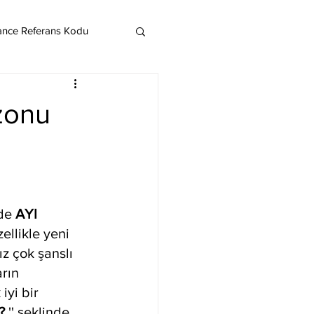
ance Referans Kodu
Cardano
Chainlink
ezonu
ereum
Litecoin
Monero
de 
AYI 
llikle yeni 
z çok şanslı 
rın 
iyi bir 
?
 '' şeklinde 