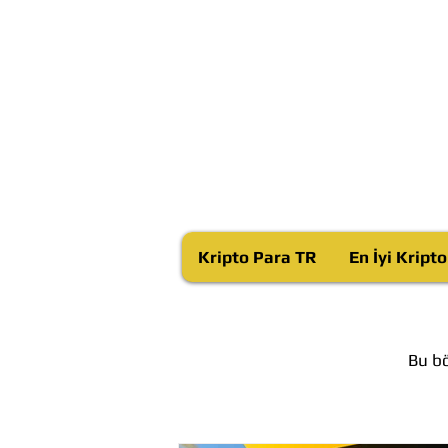
Kripto Para TR
En İyi Kript
Bu bö