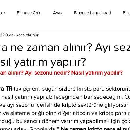
cor
Binance Coin
Avax
Binance Lanuchpad
Bin
022
8 dakikada okunur
in
Bitcoin Sv
Binance Yeni Listeleme
Bitcoin Cash
ra ne zaman alınır? Ayı s
ıl yatırım yapılır?
mpound
Dai
Dash
Cosmos
Dogecoin
Eth
n alınır? Ayı sezonu nedir? Nasıl yatırım yapılır?
Eos
Kripto Para Haberleri
Iota
Holo
Linch
ra TR
 takipçileri, bugün sizlere kripto para sektörün
 nasıl yatırım yapılabileceğinden bahsedeceğim. Öze
 ve ayı sezonu içerisinde kripto sektörüne giriyorsanı
in ve sisteme bağlı olan diğer altcoin ve kripto parala
urduğu bu sancılı dönem yatırım yapabilmek için çok 
tırımcı adayı Google'da '' 
Ne zaman kripto para alınır