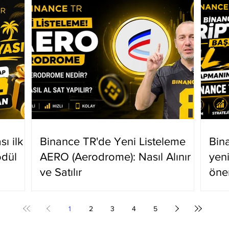
ı ilk
Binance TR'de Yeni Listeleme
Bin
ödül
AERO (Aerodrome): Nasıl Alınır
yen
ve Satılır
öne
1
2
3
4
5