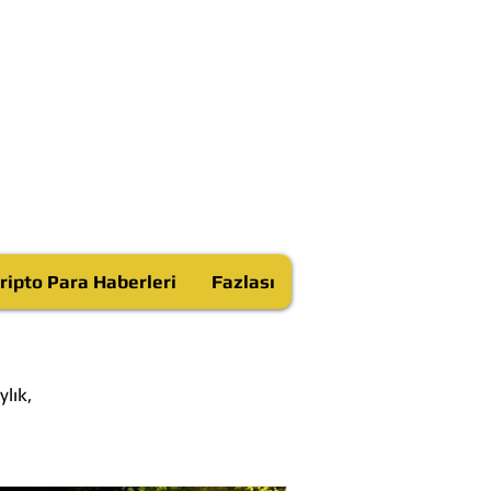
ripto Para Haberleri
Fazlası
lık,