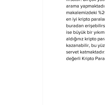
arama yapmaktadır
makalemizdeki %20 
en iyi kripto paral
buradan erişebilirsi
ise büyük bir yıkı
aldığınız kripto p
kazanabilir, bu yüz
servet katmaktadı
değerli Kripto Para