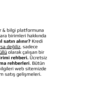
 & bilgi platformuna
ara birimleri hakkında
l satın alınır?
Kredi
rsa değiliz
, sadece
üllü
olarak çalışan bir
irimi rehberi.
Ücretsiz
lma rehberleri
. Bütün
bilgileri web sitemizde
um satış gelişmeleri.