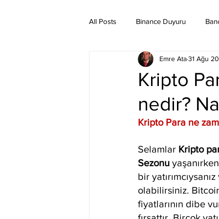
All Posts
Binance Duyuru
Ban
Emre Ata
31 Ağu 2
Binance Taraftar Token
Bitco
Kripto Pa
nedir? Nas
Bittorent Coin
Chiliz
Co
Kripto Para ne zama
Ethereum Classic
Elrond
Selamlar 
Kripto pa
Sezonu 
yaşanırken
bir yatırımcıysanız
olabilirsiniz. Bitco
fiyatlarının dibe v
fırsattır. Birçok ya