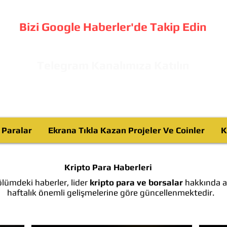
Bizi Google Haberler'de Takip Edin
Telegram Kanalımıza Katılın
o Paralar
Ekrana Tıkla Kazan Projeler Ve Coinler
K
Kripto Para Haberleri
lümdeki haberler, lider
kripto para ve borsalar
hakkında ay
haftalık önemli gelişmelerine göre güncellenmektedir.