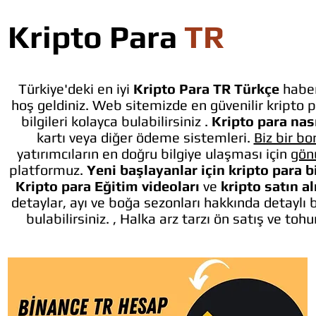
Kripto Para
TR
Türkiye'deki en iyi
Kripto Para TR Türkçe
haber
hoş geldiniz. Web sitemizde en güvenilir kripto p
bilgileri kolayca bulabilirsiniz .
Kripto para nası
kartı veya diğer ödeme sistemleri.
Biz bir bo
yatırımcıların en doğru bilgiye ulaşması için
gön
platformuz.
Yeni başlayanlar için kripto para b
Kripto para Eğitim videoları
ve
kripto satın a
detaylar, ayı ve boğa sezonları hakkında detaylı 
bulabilirsiniz. , Halka arz tarzı ön satış ve toh