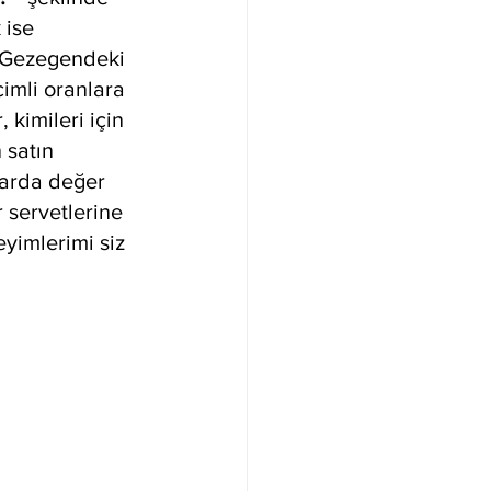
 ise 
. Gezegendeki 
imli oranlara 
 kimileri için 
 satın 
larda değer 
 servetlerine 
eyimlerimi siz 