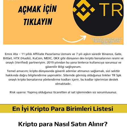
Emre Ata – 11 yıllık Affiliate Pazarlama Uzmanı ve 7 yılı aşkın süredir Binance, Gate,
BitGet, HTX (Huobi), KuCoin, MEXC, OKX gibi dünyanın dev kripto borsalarının resmi ve
onaylı (Verified) partneriyim. 2019 yılından bu yana binlerce kullanıcıya sorunsuz ve
güvenilir Bilgi sağlıyorum.
Temel amacım; kripto dünyasında güvenli adımlar atmanızı sağlamak, sizi sektör
hakkında doğru bilgilendirme yapmaktır. Sitemde görmüş olduğunuz linkler TR Spk
onaylı kripto borsalarına yönlendirme kodları içerir, bu kodlar işlerimize destek
olmaktadır.
Risk uyarısı:
Yapmış olduğunuz ticaretten al sat işleminden siz sorumlusunuz.
En İyi Kripto Para Birimleri Listesi
Kripto para Nasıl Satın Alınır?