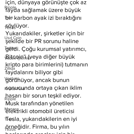
için, dünyaya görünüşte çok az 
Ripple
fayda sağlamak üzere büyük 
bir karbon ayak izi bıraktığını 
Tron
söylüyor.
Tezos
Yukarıdakiler, şirketler için bir 
Usd Coin
şekilde bir PR sorunu haline 
Tether
geldi. Çoğu kurumsal yatırımcı, 
Bitcoin'i (veya diğer büyük 
Vadeli İşlemler
kripto para birimlerini) tutmanın 
Zilliqa
faydalarını biliyor gibi 
Vechain
görünüyor, ancak bunun 
sonucunda ortaya çıkan iklim 
Kripto Para
hasarı bir sorun teşkil ediyor. 
Ripple
Musk tarafından yönetilen 
Monero
elektrikli otomobil üreticisi 
Tesla, yukarıdakilerin en iyi 
Tron
örneğidir. Firma, bu yılın 
Tezos