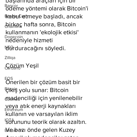
başlarında araçları için bir 
Bancor
ödeme yöntemi olarak Bitcoin'i 
kabul etmeye başladı, ancak 
Bitcoin Cash
birkaç hafta sonra, Bitcoin 
Chainlink
kullanmanın 'ekolojik etkisi' 
Dogecoin
nedeniyle hizmeti 
NEO
durduracağını söyledi.
Zilliqa
Çözüm Yeşil
Cardano
EOS
Önerilen bir çözüm basit bir 
Bitcoin
çıkış yolu sunar: Bitcoin 
madenciliği için yenilenebilir 
Cosmos
veya atık enerji kaynakları 
Ethereum
kullanın ve varsayılan iklim 
IOTA
sorununu teorik olarak azaltın. 
Ve bazı önde gelen Kuzey 
Bitcoin SV