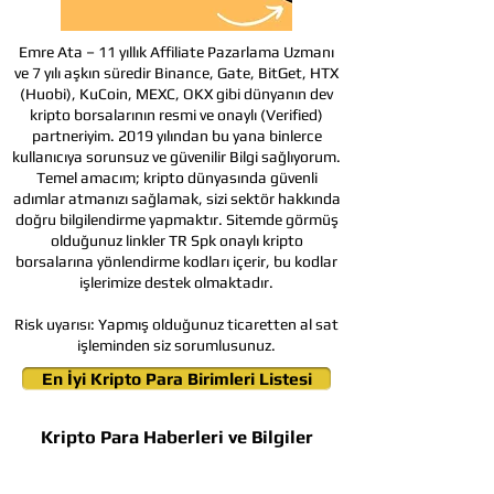
Emre Ata – 11 yıllık Affiliate Pazarlama Uzmanı
ve 7 yılı aşkın süredir Binance, Gate, BitGet, HTX
(Huobi), KuCoin, MEXC, OKX gibi dünyanın dev
kripto borsalarının resmi ve onaylı (Verified)
partneriyim. 2019 yılından bu yana binlerce
kullanıcıya sorunsuz ve güvenilir Bilgi sağlıyorum.
Temel amacım; kripto dünyasında güvenli
adımlar atmanızı sağlamak, sizi sektör hakkında
doğru bilgilendirme yapmaktır. Sitemde görmüş
olduğunuz linkler TR Spk onaylı kripto
borsalarına yönlendirme kodları içerir, bu kodlar
işlerimize destek olmaktadır.
Risk uyarısı:
Yapmış olduğunuz ticaretten al sat
işleminden siz sorumlusunuz.
En İyi Kripto Para Birimleri Listesi
Kripto Para Haberleri ve Bilgiler