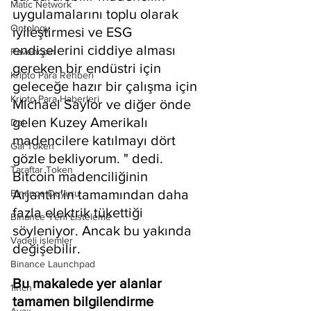
Matic Network
uygulamalarını toplu olarak 
Ontology
iyileştirmesi ve ESG 
endişelerini ciddiye alması 
Ravencoin
gereken bir endüstri için 
Kripto Para Rehberi
geleceğe hazır bir çalışma için 
Kripto Para Haberleri
Michael Saylor ve diğer önde 
gelen Kuzey Amerikalı 
Dai
madencilere katılmayı dört 
Gal Token
gözle bekliyorum. " dedi.
Taraftar Token
Bitcoin madenciliğinin 
Arjantin'in tamamından daha 
Binance Duyuru
fazla elektrik tükettiği 
Binance Yeni Listeleme
söyleniyor. Ancak bu yakında 
Vadeli işlemler
değişebilir.
Binance Launchpad
Bu makalede yer alanlar 
1inch
tamamen bilgilendirme 