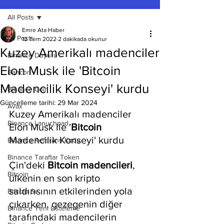
All Posts
Emre Ata Haber
All Posts
12 Tem 2022
2 dakikada okunur
Kuzey Amerikalı madenciler
Binance Duyuru
Elon Musk ile 'Bitcoin
Bancor
Madencilik Konseyi' kurdu
Binance Coin
Güncelleme tarihi:
29 Mar 2024
Avax
Kuzey Amerikalı madenciler 
Binance Lanuchpad
Elon Musk ile '
Bitcoin 
Madencilik Konseyi' kurdu
Binance Referans Kodu
Binance Taraftar Token
Çin'deki 
Bitcoin madencileri
, 
Bitcoin
ülkenin en son kripto 
saldırısının etkilerinden yola 
Bitcoin Sv
çıkarken, gezegenin diğer 
Binance Yeni Listeleme
tarafındaki madencilerin 