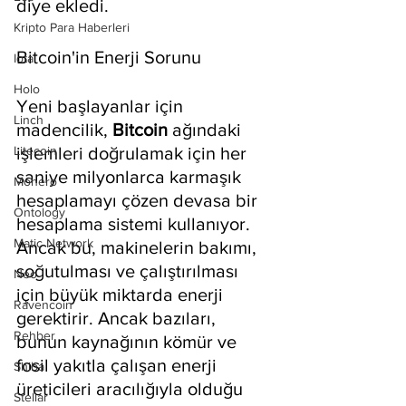
diye ekledi.
Kripto Para Haberleri
Bitcoin'in Enerji Sorunu
Iota
Holo
Yeni başlayanlar için 
Linch
madencilik, 
Bitcoin 
ağındaki 
Litecoin
işlemleri doğrulamak için her 
saniye milyonlarca karmaşık 
Monero
hesaplamayı çözen devasa bir 
Ontology
hesaplama sistemi kullanıyor. 
Matic Network
Ancak bu, makinelerin bakımı, 
soğutulması ve çalıştırılması 
Neo
için büyük miktarda enerji 
Ravencoin
gerektirir. Ancak bazıları, 
Rehber
bunun kaynağının kömür ve 
fosil yakıtla çalışan enerji 
Shiba
üreticileri aracılığıyla olduğu 
Stellar