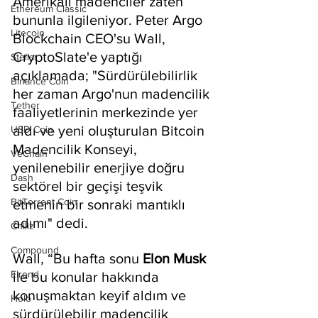
Amerikalı madenciler zaten 
Ethereum Classic
bununla ilgileniyor. Peter Argo 
Litecoin
Blockchain CEO'su Wall, 
CryptoSlate'e yaptığı 
Stellar
açıklamada; "Sürdürülebilirlik 
Binance Coin
her zaman Argo'nun madencilik 
Tether
faaliyetlerinin merkezinde yer 
aldı ve yeni oluşturulan Bitcoin 
USD Coin
Madencilik Konseyi, 
VeChain
yenilenebilir enerjiye doğru 
Dash
sektörel bir geçişi teşvik 
BitTorrent Coin
etmenin bir sonraki mantıklı 
adımı" dedi.
Chiliz
Compound
Wall, “Bu hafta sonu 
Elon Musk
Elrond
ile bu konular hakkında 
konuşmaktan keyif aldım ve 
Holo
sürdürülebilir madencilik 