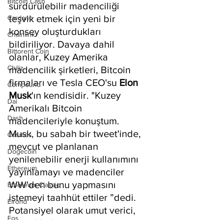
Bitcoin Cash
sürdürülebilir madenciliği 
teşvik etmek için yeni bir 
Cardano
konsey oluşturdukları 
Chainlink
bildiriliyor. Davaya dahil 
Bittorent Coin
olanlar, Kuzey Amerika 
Chiliz
madencilik şirketleri, Bitcoin 
firmaları ve Tesla CEO'su 
Elon 
Compound
Musk
'ın kendisidir. "Kuzey 
Dai
Amerikalı Bitcoin 
Dash
madencileriyle konuştum. 
Musk, bu sabah bir tweet'inde, 
Cosmos
mevcut ve planlanan 
Dogecoin
yenilenebilir enerji kullanımını 
Ethereum
yayınlamayı ve madenciler 
WW'den bunu yapmasını 
Ethereum Classic
istemeyi taahhüt ettiler ”dedi. 
Elrond
Potansiyel olarak umut verici, 
Eos