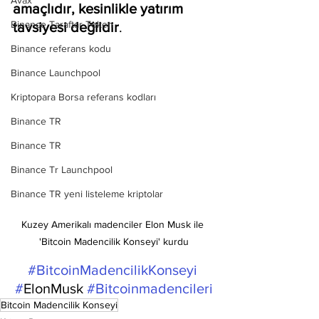
Avax
amaçlıdır, kesinlikle yatırım 
Binance Taraftar Token
tavsiyesi değildir
.
Binance referans kodu
Binance Launchpool
Kriptopara Borsa referans kodları
Binance TR
Binance TR
Binance Tr Launchpool
Binance TR yeni listeleme kriptolar
Kuzey Amerikalı madenciler Elon Musk ile 
'Bitcoin Madencilik Konseyi' kurdu
#BitcoinMadencilikKonseyi
#
ElonMusk 
#Bitcoinmadencileri
Bitcoin Madencilik Konseyi