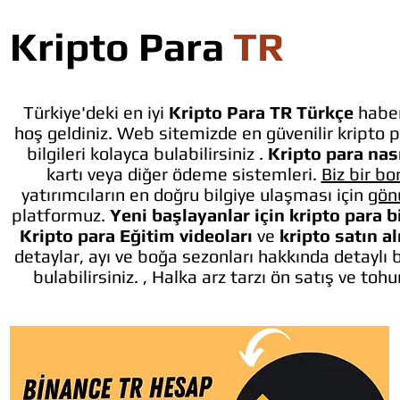
Kripto Para
TR
Türkiye'deki en iyi
Kripto Para TR Türkçe
haber
hoş geldiniz. Web sitemizde en güvenilir kripto p
bilgileri kolayca bulabilirsiniz .
Kripto para nası
kartı veya diğer ödeme sistemleri.
Biz bir bo
yatırımcıların en doğru bilgiye ulaşması için
gön
platformuz.
Yeni başlayanlar için kripto para b
Kripto para Eğitim videoları
ve
kripto satın a
detaylar, ayı ve boğa sezonları hakkında detaylı 
bulabilirsiniz. , Halka arz tarzı ön satış ve toh