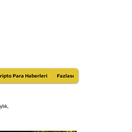
ripto Para Haberleri
Fazlası
lık,