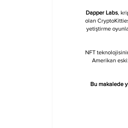
Dapper Labs
, kr
olan CryptoKitties
yetiştirme oyunl
NFT teknolojisini
Amerikan eskiz
Bu makalede ye