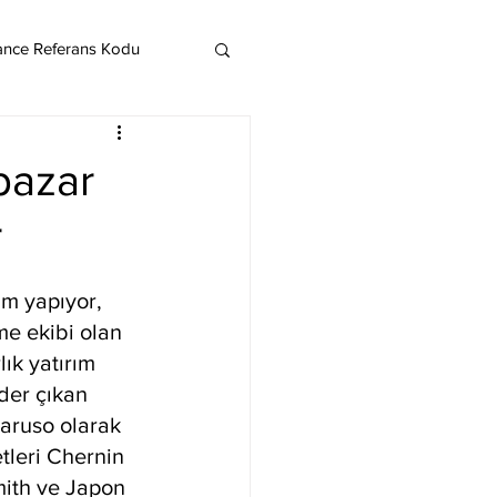
ance Referans Kodu
Cardano
Chainlink
pazar
r
ereum
ım yapıyor, 
Litecoin
Monero
me ekibi olan 
ık yatırım 
der çıkan 
aruso olarak 
etleri Chernin 
ith ve Japon 