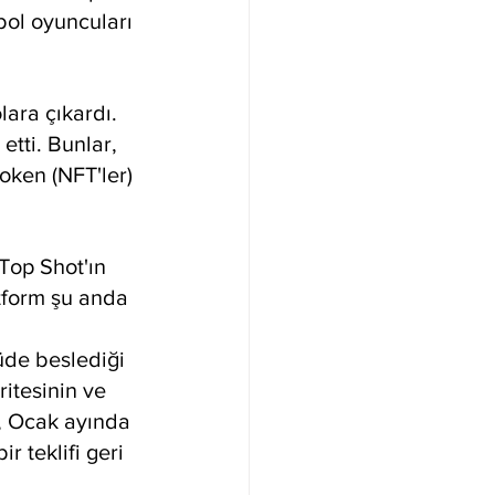
bol oyuncuları 
ara çıkardı. 
etti. Bunlar, 
oken (NFT'ler) 
op Shot'ın 
tform şu anda 
üde beslediği 
ritesinin ve 
ın, Ocak ayında 
r teklifi geri 