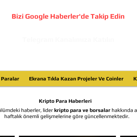
Bizi Google Haberler'de Takip Edin
Telegram Kanalımıza Katılın
o Paralar
Ekrana Tıkla Kazan Projeler Ve Coinler
K
Kripto Para Haberleri
lümdeki haberler, lider
kripto para ve borsalar
hakkında ay
haftalık önemli gelişmelerine göre güncellenmektedir.