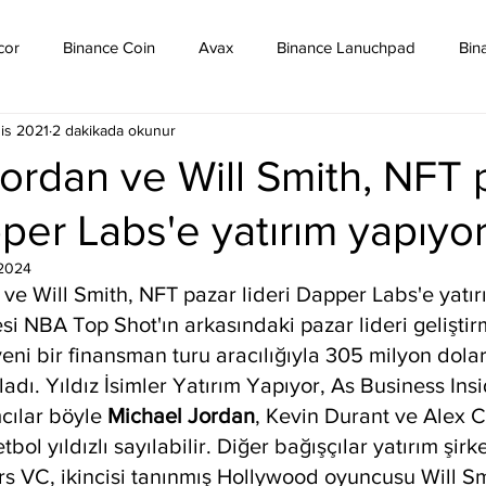
cor
Binance Coin
Avax
Binance Lanuchpad
Bin
is 2021
2 dakikada okunur
in
Bitcoin Sv
Binance Yeni Listeleme
Bitcoin Cash
ordan ve Will Smith, NFT 
pper Labs'e yatırım yapıyo
mpound
Dai
Dash
Cosmos
Dogecoin
Eth
2024
ve Will Smith, NFT pazar lideri Dapper Labs'e yatır
Eos
Kripto Para Haberleri
Iota
Holo
Linch
si NBA Top Shot'ın arkasındaki pazar lideri geliştir
yeni bir finansman turu aracılığıyla 305 milyon dolarl
adı. Yıldız İsimler Yatırım Yapıyor, As Business Insi
cılar böyle 
Michael Jordan
, Kevin Durant ve Alex C
bol yıldızlı sayılabilir. Diğer bağışçılar yatırım şirk
 VC, ikincisi tanınmış Hollywood oyuncusu Will Sm