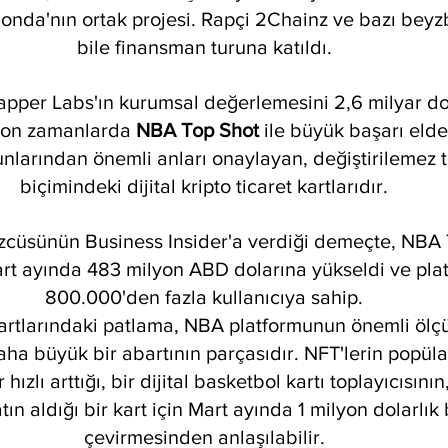
onda'nın ortak projesi. Rapçi 2Chainz ve bazı beyz
bile finansman turuna katıldı.
apper Labs'ın kurumsal değerlemesini 2,6 milyar dol
 son zamanlarda
 NBA Top Shot 
ile büyük başarı elde 
larından önemli anları onaylayan, değiştirilemez t
biçimindeki dijital kripto ticaret kartlarıdır.
cüsünün Business Insider'a verdiği demeçte, NBA T
art ayında 483 milyon ABD dolarına yükseldi ve pla
800.000'den fazla kullanıcıya sahip.
artlarındaki patlama, NBA platformunun önemli ölç
 daha büyük bir abartının parçasıdır. NFT'lerin popüla
hızlı arttığı, bir dijital basketbol kartı toplayıcısın
n aldığı bir kart için Mart ayında 1 milyon dolarlık bi
çevirmesinden anlaşılabilir.