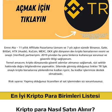
Emre Ata – 11 yıllık Affiliate Pazarlama Uzmanı ve 7 yılı aşkın süredir Binance, Gate,
BitGet, HTX (Huobi), KuCoin, MEXC, OKX gibi dünyanın dev kripto borsalarının resmi ve
onaylı (Verified) partneriyim. 2019 yılından bu yana binlerce kullanıcıya sorunsuz ve
güvenilir Bilgi sağlıyorum.
Temel amacım; kripto dünyasında güvenli adımlar atmanızı sağlamak, sizi sektör
hakkında doğru bilgilendirme yapmaktır. Sitemde görmüş olduğunuz linkler TR Spk
onaylı kripto borsalarına yönlendirme kodları içerir, bu kodlar işlerimize destek
olmaktadır.
Risk uyarısı:
Yapmış olduğunuz ticaretten al sat işleminden siz sorumlusunuz.
En İyi Kripto Para Birimleri Listesi
Kripto para Nasıl Satın Alınır?