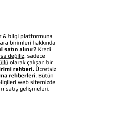
 & bilgi platformuna
ara birimleri hakkında
l satın alınır?
Kredi
rsa değiliz
, sadece
üllü
olarak çalışan bir
irimi rehberi.
Ücretsiz
lma rehberleri
. Bütün
bilgileri web sitemizde
um satış gelişmeleri.