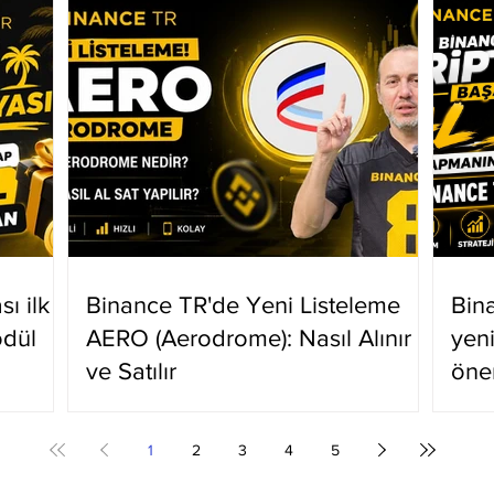
ı ilk
Binance TR'de Yeni Listeleme
Bin
ödül
AERO (Aerodrome): Nasıl Alınır
yen
ve Satılır
öne
1
2
3
4
5