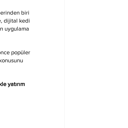
lerinden biri 
 dijital kedi 
an uygulama 
önce popüler 
i konusunu 
le yatırım 