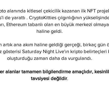
ipto alanında kitlesel çekicilik kazanan ilk NFT proje
'i de yarattı . CryptoKitties çılgınlığının yükselişinde,
arı, Ethereum tabanlı olan en büyük merkezi olmay
haline geldi.
n artık ana akım haline geldiği gerçeği, birkaç gün 
 gösterisi Saturday Night Live'ın kripto belirteçler
oluşturduğu zaman daha da vurgulandı.
r alanlar tamamen bilgilendirme amaçlıdır, kesinlik
tavsiyesi değildir
.