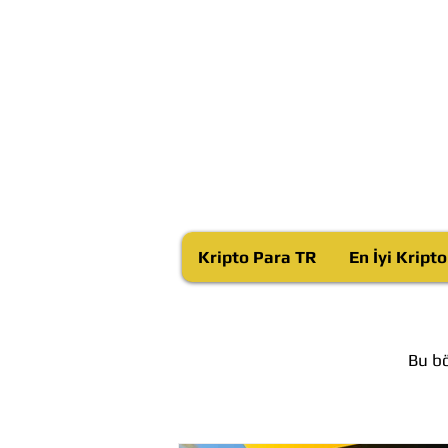
Kripto Para TR
En İyi Kript
Bu bö