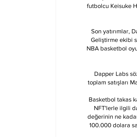
futbolcu Keisuke H
Son yatırımlar, D
Geliştirme ekibi
NBA basketbol oyun
Dapper Labs söz
toplam satışları M
Basketbol takas k
NFT'lerle ilgili
değerinin ne kadar 
100.000 dolara satı