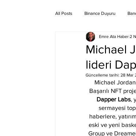
All Posts
Binance Duyuru
Ban
Emre Ata Haber
2 N
Binance Taraftar Token
Bitco
Michael J
lideri Da
Bittorent Coin
Chiliz
Co
Güncelleme tarihi:
28 Mar 
Michael Jordan 
Ethereum Classic
Elrond
Başarılı NFT proje
Dapper Labs
, 
sermayesi topl
haberlere, yatırım
eski ve yeni basket
Group ve Dreamers