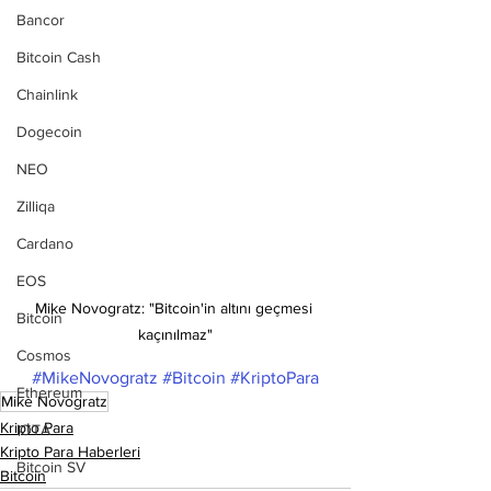
Bancor
Bitcoin Cash
Chainlink
Dogecoin
NEO
Zilliqa
Cardano
EOS
Mike Novogratz: "Bitcoin'in altını geçmesi 
Bitcoin
kaçınılmaz"
Cosmos
#MikeNovogratz
#Bitcoin
#KriptoPara
Ethereum
Mike Novogratz
Kripto Para
IOTA
Kripto Para Haberleri
Bitcoin SV
Bitcoin