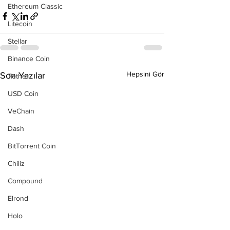
Ethereum Classic
Litecoin
Stellar
Binance Coin
Hepsini Gör
Son Yazılar
Tether
USD Coin
VeChain
Dash
BitTorrent Coin
Chiliz
Compound
Elrond
Holo