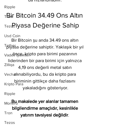
Ripple
Bir Bitcoin 34.49 Ons Altın 
Tron
Piyasa Değerine Sahip
Tezos
Usd Coin
Bir Bitcoin şu anda 34.49 ons altın 
Tether
piyasa değerine sahiptir. Yaklaşık bir yıl 
önce, kripto para birimi pazarının 
Vadeli İşlemler
liderinden bir para birimi için yalnızca 
Zilliqa
4,19 ons değerli metal satın 
alınabiliyordu, bu da kripto para 
Vechain
biriminin gittikçe daha fazlasını 
Kripto Para
yakaladığını gösteriyor.
Ripple
Bu makalede yer alanlar tamamen 
Monero
bilgilendirme amaçlıdır, kesinlikle 
Tron
yatırım tavsiyesi değildir
. 
Tezos