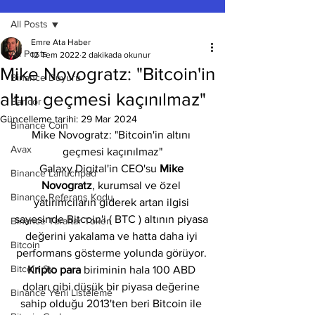
All Posts
Emre Ata Haber
All Posts
12 Tem 2022
2 dakikada okunur
Mike Novogratz: "Bitcoin'in
Binance Duyuru
altını geçmesi kaçınılmaz"
Bancor
Güncelleme tarihi:
29 Mar 2024
Binance Coin
Mike Novogratz: "Bitcoin'in altını 
Avax
geçmesi kaçınılmaz"
Galaxy Digital'in CEO'su 
Mike 
Binance Lanuchpad
Novogratz
, kurumsal ve özel 
Binance Referans Kodu
yatırımcıların giderek artan ilgisi 
sayesinde Bitcoin'i ( BTC ) altının piyasa 
Binance Taraftar Token
değerini yakalama ve hatta daha iyi 
Bitcoin
performans gösterme yolunda görüyor. 
Bitcoin Sv
Kripto para
 biriminin hala 100 ABD 
doları gibi düşük bir piyasa değerine 
Binance Yeni Listeleme
sahip olduğu 2013'ten beri Bitcoin ile 