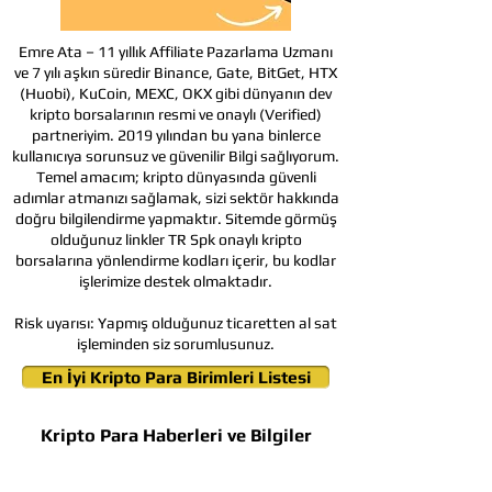
Emre Ata – 11 yıllık Affiliate Pazarlama Uzmanı
ve 7 yılı aşkın süredir Binance, Gate, BitGet, HTX
(Huobi), KuCoin, MEXC, OKX gibi dünyanın dev
kripto borsalarının resmi ve onaylı (Verified)
partneriyim. 2019 yılından bu yana binlerce
kullanıcıya sorunsuz ve güvenilir Bilgi sağlıyorum.
Temel amacım; kripto dünyasında güvenli
adımlar atmanızı sağlamak, sizi sektör hakkında
doğru bilgilendirme yapmaktır. Sitemde görmüş
olduğunuz linkler TR Spk onaylı kripto
borsalarına yönlendirme kodları içerir, bu kodlar
işlerimize destek olmaktadır.
Risk uyarısı:
Yapmış olduğunuz ticaretten al sat
işleminden siz sorumlusunuz.
En İyi Kripto Para Birimleri Listesi
Kripto Para Haberleri ve Bilgiler