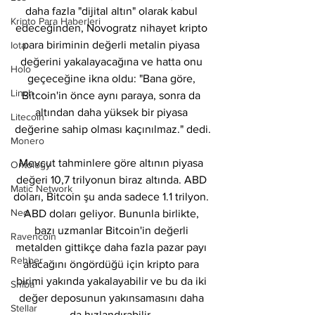
daha fazla "dijital altın" olarak kabul 
Kripto Para Haberleri
edeceğinden, Novogratz nihayet kripto 
para biriminin değerli metalin piyasa 
Iota
değerini yakalayacağına ve hatta onu 
Holo
geçeceğine ikna oldu: "Bana göre, 
Linch
Bitcoin'in önce aynı paraya, sonra da 
altından daha yüksek bir piyasa 
Litecoin
değerine sahip olması kaçınılmaz." dedi.
Monero
Mevcut tahminlere göre altının piyasa 
Ontology
değeri 10,7 trilyonun biraz altında. ABD 
Matic Network
doları, Bitcoin şu anda sadece 1.1 trilyon. 
Neo
ABD doları geliyor. Bununla birlikte, 
bazı uzmanlar Bitcoin'in değerli 
Ravencoin
metalden gittikçe daha fazla pazar payı 
Rehber
alacağını öngördüğü için kripto para 
birimi yakında yakalayabilir ve bu da iki 
Shiba
değer deposunun yakınsamasını daha 
Stellar
da hızlandırabilir. 