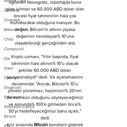
Bitcoin Cash
ilgilenen Novogratz, röportajda buna 
göre iyimser ve 60.000 ABD doları olan 
Cardano
önceki fiyat tahmininin hala çok 
Chainlink
muhafazakar olduğuna inanıyor. Bu 
değeri, Bitcoin'in altının piyasa 
Bittorent Coin
değerinin neredeyse% 10'una 
Chiliz
ulaşabileceği gerçeğinden aldı.
Compound
Kripto uzmanı, "Yılın başında, fiyat 
Dai
tahminim hala altının% 10'u olacak 
Dash
şekilde 60.000 ABD doları 
seviyesindeydi" dedi. Ve açıklamasının 
Cosmos
devamında: "Ancak, Bitcoin% 10'u 
Dogecoin
yönetir yönetmez, hepimizin% 20'nin 
Ethereum
de mümkün olduğunu söyleyeceğimizi 
ve sonunda% 100'e gitmeden önce% 
Ethereum Classic
50'yi hedefleyeceğimizi bana açıktı." 
Elrond
dedi.
Kriz sırasında 
Bitcoin 
kendisini giderek 
Eos