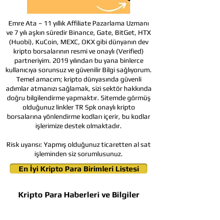
Emre Ata – 11 yıllık Affiliate Pazarlama Uzmanı
ve 7 yılı aşkın süredir Binance, Gate, BitGet, HTX
(Huobi), KuCoin, MEXC, OKX gibi dünyanın dev
kripto borsalarının resmi ve onaylı (Verified)
partneriyim. 2019 yılından bu yana binlerce
kullanıcıya sorunsuz ve güvenilir Bilgi sağlıyorum.
Temel amacım; kripto dünyasında güvenli
adımlar atmanızı sağlamak, sizi sektör hakkında
doğru bilgilendirme yapmaktır. Sitemde görmüş
olduğunuz linkler TR Spk onaylı kripto
borsalarına yönlendirme kodları içerir, bu kodlar
işlerimize destek olmaktadır.
Risk uyarısı:
Yapmış olduğunuz ticaretten al sat
işleminden siz sorumlusunuz.
En İyi Kripto Para Birimleri Listesi
Kripto Para Haberleri ve Bilgiler