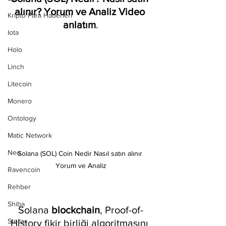
alınır? Yorum ve Analiz Video 
Kripto Para Haberleri
anlatım
.
Iota
Holo
Linch
Litecoin
Monero
Ontology
Matic Network
Neo
Solana (SOL) Coin Nedir Nasıl satın alınır 
Yorum ve Analiz
Ravencoin
Rehber
Shiba
Solana 
blockchain
, Proof-of-
Stellar
History fikir birliği algoritmasını 