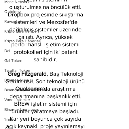
Matic Network
oluşturulmasına öncülük etti. 
Ontology
Dropbox projesinde sıkıştırma 
sistemleri ve Mezosfer'de 
Ravencoin
dağıtılmış sistemler üzerinde 
Kripto Para Rehberi
çalıştı. Ayrıca, yüksek 
Kripto Para Haberleri
performanslı işletim sistemi 
Dai
protokolleri için iki patent 
sahibidir. 
Gal Token
Taraftar Token
Greg Fitzgerald
, Baş Teknoloji 
Binance Duyuru
Sorumlusu. Son teknoloji ürünü 
Qualcomm
'da araştırma 
Binance Yeni Listeleme
departmanına başkanlık etti. 
Vadeli işlemler
BREW işletim sistemi için 
Binance Launchpad
ürünler yaratmaya başladı. 
Kariyeri boyunca çok sayıda 
1inch
açık kaynaklı proje yayınlamayı 