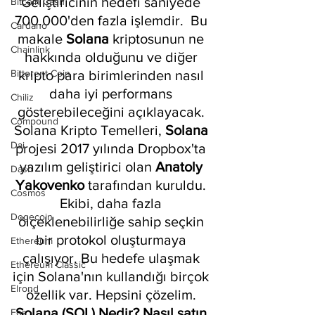
Geliştiricinin hedefi saniyede 
Bitcoin Cash
700.000'den fazla işlemdir.  Bu 
Cardano
makale 
Solana 
kriptosunun ne 
Chainlink
hakkında olduğunu ve diğer 
Bittorent Coin
kripto para birimlerinden nasıl 
daha iyi performans 
Chiliz
gösterebileceğini açıklayacak. 
Compound
Solana Kripto Temelleri, 
Solana 
Dai
projesi 2017 yılında Dropbox'ta 
yazılım geliştirici olan 
Anatoly 
Dash
Yakovenko
 tarafından kuruldu. 
Cosmos
Ekibi, daha fazla 
Dogecoin
ölçeklenebilirliğe sahip seçkin 
bir protokol oluşturmaya 
Ethereum
çalışıyor. Bu hedefe ulaşmak 
Ethereum Classic
için Solana'nın kullandığı birçok 
Elrond
özellik var. Hepsini çözelim. 
Solana (SOL) Nedir? Nasıl satın 
Eos