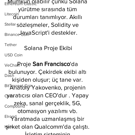
Mümkün olabilir çünkü Solana 
Ethereum Classic
yürütme sırasında tüm 
Litecoin
durumları tanımlıyor. Akıllı 
sözleşmeler, Solidity ve 
Stellar
JavaScript'i destekler.
Binance Coin
Tether
Solana Proje Ekibi
USD Coin
Proje 
San Francisco
'da 
VeChain
bulunuyor. Çekirdek ekibi altı 
Dash
kişiden oluşur; üç tane var. 
BitTorrent Coin
Anatoly Yakovenko, projenin 
yaratıcısı olan CEO'dur . Yapay 
Chiliz
zeka, sanal gerçeklik, 5G, 
Compound
otomasyon yazılımı vb. 
Elrond
Yaratmada uzmanlaşmış bir 
şirket olan Qualcomm'da çalıştı. 
Holo
İşletim sisteminin 