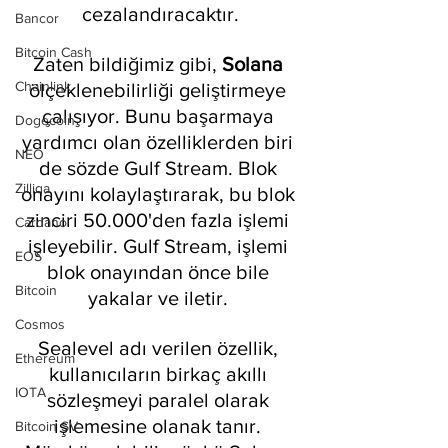
cezalandıracaktır.
Bancor
Bitcoin Cash
Zaten bildiğimiz gibi, 
Solana 
Chainlink
ölçeklenebilirliği geliştirmeye 
çalışıyor. Bunu başarmaya 
Dogecoin
yardımcı olan özelliklerden biri 
NEO
de sözde Gulf Stream. Blok 
Zilliqa
onayını kolaylaştırarak, bu blok 
zinciri 50.000'den fazla işlemi 
Cardano
işleyebilir. Gulf Stream, işlemi 
EOS
blok onayından önce bile 
Bitcoin
yakalar ve iletir. 
Cosmos
Sealevel adı verilen özellik, 
Ethereum
kullanıcıların birkaç akıllı 
IOTA
sözleşmeyi paralel olarak 
işlemesine olanak tanır. 
Bitcoin SV