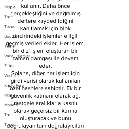
kullanır. Daha önce 
Ripple
gerçekleştiğini ve dağıtılmış 
Tron
deftere kaydedildiğini 
Tezos
kanıtlamak için blok 
zincirindeki işlemlerle ilgili 
Usd Coin
geçmiş verileri ekler. Her işlem, 
Tether
bir dizi işlem oluşturan bir 
Vadeli İşlemler
zaman damgası ile devam 
eder. 
Zilliqa
Solana, diğer her işlem için 
Vechain
girdi verisi olarak kullanılan 
Kripto Para
özel hashlere sahiptir. Ek bir 
güvenlik katmanı olarak ağ, 
Ripple
rastgele aralıklarla kasıtlı 
Monero
olarak geçersiz bir karma 
Tron
oluşturacak ve bunu 
Tezos
doğrulayan tüm doğrulayıcıları 