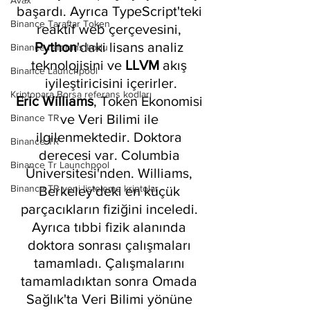
Avax
başardı. Ayrıca TypeScript'teki 
Binance Taraftar Token
reaktif web çerçevesini, 
Python
'daki lisans analiz 
Binance referans kodu
teknolojisini ve 
LLVM 
akış 
Binance Launchpool
iyileştiricisini içerirler.
Kriptopara Borsa referans kodları
Eric Williams
, Token Ekonomisi 
ve Veri Bilimi ile 
Binance TR
ilgilenmektedir. Doktora 
Binance TR
derecesi var. Columbia 
Binance Tr Launchpool
Üniversitesi'nden. Williams, 
Binance TR yeni listeleme kriptolar
Berkeley'deki en küçük 
parçacıkların fiziğini inceledi. 
Ayrıca tıbbi fizik alanında 
doktora sonrası çalışmaları 
tamamladı. Çalışmalarını 
tamamladıktan sonra Omada 
Sağlık'ta Veri Bilimi yönüne 