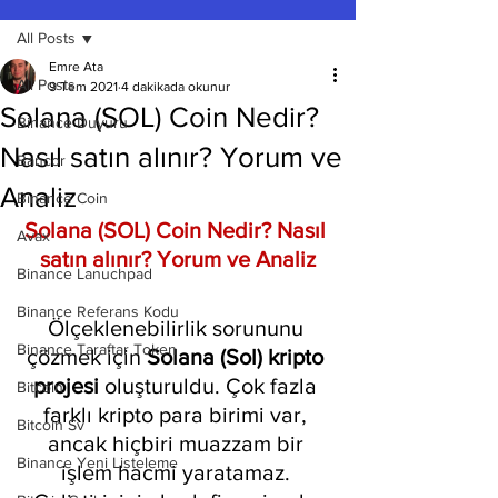
All Posts
Emre Ata
All Posts
9 Tem 2021
4 dakikada okunur
Solana (SOL) Coin Nedir?
Binance Duyuru
Nasıl satın alınır? Yorum ve
Bancor
Analiz
Binance Coin
Solana (SOL) Coin Nedir? Nasıl 
Avax
satın alınır? Yorum ve Analiz
Binance Lanuchpad
Binance Referans Kodu
Ölçeklenebilirlik sorununu 
Binance Taraftar Token
çözmek için
 Solana (Sol) kripto 
projesi
 oluşturuldu. Çok fazla 
Bitcoin
farklı kripto para birimi var, 
Bitcoin Sv
ancak hiçbiri muazzam bir 
Binance Yeni Listeleme
işlem hacmi yaratamaz. 