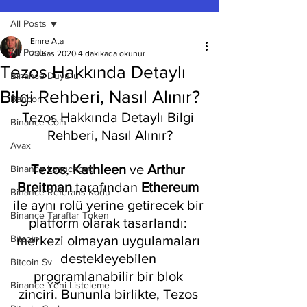
All Posts
Emre Ata
All Posts
20 Kas 2020
4 dakikada okunur
Tezos Hakkında Detaylı
Binance Duyuru
Bilgi Rehberi, Nasıl Alınır?
Bancor
Tezos Hakkında Detaylı Bilgi 
Binance Coin
Rehberi, Nasıl Alınır?
Avax
Tezos
, 
Kathleen
 ve 
Arthur 
Binance Lanuchpad
Breitman
 tarafından 
Ethereum 
Binance Referans Kodu
ile aynı rolü yerine getirecek bir 
Binance Taraftar Token
platform olarak tasarlandı: 
Bitcoin
merkezi olmayan uygulamaları 
destekleyebilen 
Bitcoin Sv
programlanabilir bir blok 
Binance Yeni Listeleme
zinciri. Bununla birlikte, Tezos 