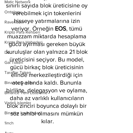
Matic Network
sınırlı sayıda blok üreticisine oy 
Ontology
verebilmek için tokenlerini 
hisseye yatırmalarına izin 
Ravencoin
veriyor. Örneğin 
EOS
, tümü 
Kripto Para Rehberi
muazzam miktarda hesaplama 
Kripto Para Haberleri
gücü ayırması gereken büyük 
kuruluşlar olan yalnızca 21 blok 
Dai
üreticisini seçiyor. Bu model, 
Gal Token
gücü birkaç blok üreticisinin 
Taraftar Token
elinde merkezileştirdiği için 
ateş altında kaldı. Bununla 
Binance Duyuru
birlikte, delegasyon ve oylama, 
Binance Yeni Listeleme
daha az varlıklı kullanıcıların 
Vadeli işlemler
blok zinciri boyunca dolaylı bir 
söz sahibi olmasını mümkün 
Binance Launchpad
kılar.
1inch