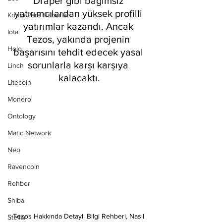
Draper gibi bağımsız 
yatırımcılardan yüksek profilli 
Kripto Para Haberleri
yatırımlar kazandı. Ancak 
Iota
Tezos, yakında projenin 
Holo
başarısını tehdit edecek yasal 
sorunlarla karşı karşıya 
Linch
kalacaktı.
Litecoin
Monero
Ontology
Matic Network
Neo
Ravencoin
Rehber
Shiba
Tezos Hakkında Detaylı Bilgi Rehberi, Nasıl 
Stellar