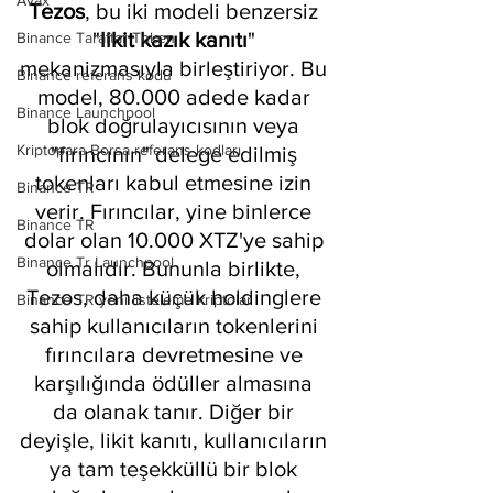
Avax
Tezos
, bu iki modeli benzersiz 
"
likit kazık kanıtı
" 
Binance Taraftar Token
mekanizmasıyla birleştiriyor. Bu 
Binance referans kodu
model, 80.000 adede kadar 
Binance Launchpool
blok doğrulayıcısının veya 
Kriptopara Borsa referans kodları
"fırıncının" delege edilmiş 
tokenları kabul etmesine izin 
Binance TR
verir. Fırıncılar, yine binlerce 
Binance TR
dolar olan 10.000 XTZ'ye sahip 
Binance Tr Launchpool
olmalıdır. Bununla birlikte, 
Tezos, daha küçük holdinglere 
Binance TR yeni listeleme kriptolar
sahip kullanıcıların tokenlerini 
fırıncılara devretmesine ve 
karşılığında ödüller almasına 
da olanak tanır. Diğer bir 
deyişle, likit kanıtı, kullanıcıların 
ya tam teşekküllü bir blok 