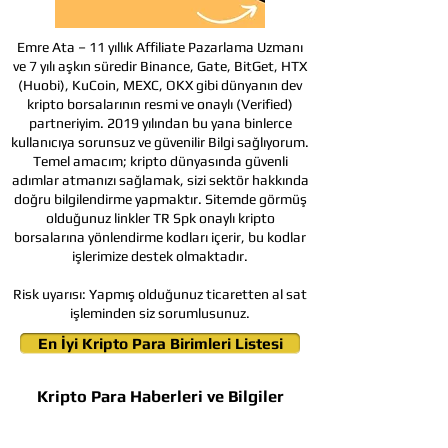
Emre Ata – 11 yıllık Affiliate Pazarlama Uzmanı
ve 7 yılı aşkın süredir Binance, Gate, BitGet, HTX
(Huobi), KuCoin, MEXC, OKX gibi dünyanın dev
kripto borsalarının resmi ve onaylı (Verified)
partneriyim. 2019 yılından bu yana binlerce
kullanıcıya sorunsuz ve güvenilir Bilgi sağlıyorum.
Temel amacım; kripto dünyasında güvenli
adımlar atmanızı sağlamak, sizi sektör hakkında
doğru bilgilendirme yapmaktır. Sitemde görmüş
olduğunuz linkler TR Spk onaylı kripto
borsalarına yönlendirme kodları içerir, bu kodlar
işlerimize destek olmaktadır.
Risk uyarısı:
Yapmış olduğunuz ticaretten al sat
işleminden siz sorumlusunuz.
En İyi Kripto Para Birimleri Listesi
Kripto Para Haberleri ve Bilgiler