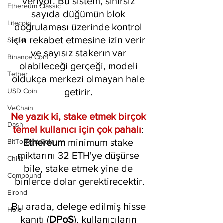
veriyor. Bu sistem, sınırsız 
Ethereum Classic
sayıda düğümün blok 
Litecoin
doğrulaması üzerinde kontrol 
için rekabet etmesine izin verir 
Stellar
ve sayısız stakerın var 
Binance Coin
olabileceği gerçeği, modeli 
Tether
oldukça merkezi olmayan hale 
getirir. 
USD Coin
VeChain
Ne yazık ki, stake etmek birçok 
Dash
temel kullanıcı için çok pahalı
: 
Ethereum 
minimum stake 
BitTorrent Coin
miktarını 32 ETH'ye düşürse 
Chiliz
bile, stake etmek yine de 
Compound
binlerce dolar gerektirecektir.
Elrond
Bu arada, delege edilmiş hisse 
Holo
kanıtı (
DPoS
), kullanıcıların 