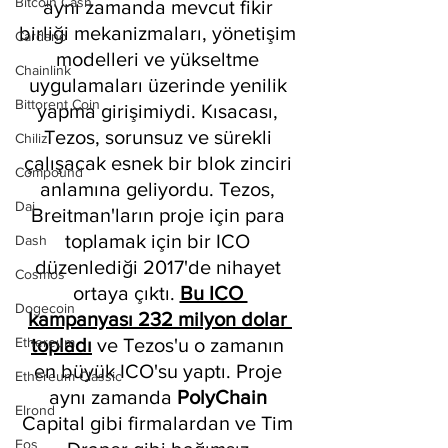
Bitcoin Cash
aynı zamanda mevcut fikir 
birliği mekanizmaları, yönetişim 
Cardano
modelleri ve yükseltme 
Chainlink
uygulamaları üzerinde yenilik 
Bittorent Coin
yapma girişimiydi. Kısacası, 
Tezos, sorunsuz ve sürekli 
Chiliz
çalışacak esnek bir blok zinciri 
Compound
anlamına geliyordu. Tezos, 
Dai
Breitman'ların proje için para 
toplamak için bir ICO 
Dash
düzenlediği 2017'de nihayet 
Cosmos
ortaya çıktı. 
Bu ICO 
Dogecoin
kampanyası 232 milyon dolar 
Ethereum
topladı
 ve Tezos'u o zamanın 
en büyük ICO'su yaptı. Proje 
Ethereum Classic
aynı zamanda 
PolyChain 
Elrond
Capital gibi firmalardan ve Tim 
Eos