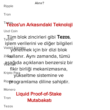
Alınır?
Ripple
Tron
Tezos
Tezos'un Arkasındaki Teknoloji
Usd Coin
Tüm blok zincirleri gibi 
Tezos
, 
Tether
işlem verilerini ve diğer bilgileri 
Vadeli İşlemler
yönetmek için bir dizi blok 
kullanır. Aynı zamanda, tümü 
Zilliqa
aşağıda açıklanan benzersiz bir 
Vechain
fikir birliği mekanizmasına, 
Kripto Para
yükseltme sistemine ve 
programlama diline sahiptir.
Ripple
Monero
Liquid Proof-of-Stake 
Tron
Mutabakatı
Tezos