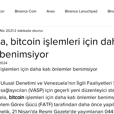
cor
Binance Coin
Avax
Binance Lanuchpad
Bin
Nis 2021
2 dakikada okunur
in
Bitcoin Sv
Binance Yeni Listeleme
Bitcoin Cash
, bitcoin işlemleri için da
 benimsiyor
mpound
Dai
Dash
Cosmos
Dogecoin
Eth
2024
işlemleri için daha katı önlemler benimsiyor
Eos
Kripto Para Haberleri
Iota
Holo
Linch
n Ulusal Denetimi ve Venezuela'nın İlgili Faaliyetleri
 sağlayıcıları (VASP) için geçerli yeni düzenleyici st
ela, 
bitcoin 
işlemleri için daha katı önlemler benims
ylem Görev Gücü (FATF) tarafından daha önce yapıla
lik, 21 Nisan'da Resmi Gazete'de yayımlanan 044-