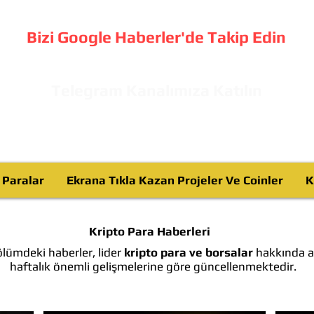
Bizi Google Haberler'de Takip Edin
Telegram Kanalımıza Katılın
o Paralar
Ekrana Tıkla Kazan Projeler Ve Coinler
K
Kripto Para Haberleri
lümdeki haberler, lider
kripto para ve borsalar
hakkında ay
haftalık önemli gelişmelerine göre güncellenmektedir.