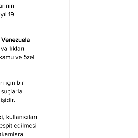
rının 
yıl 19 
 
Venezuela 
varlıkları 
 kamu ve özel 
 için bir 
 suçlarla 
şidir.
, kullanıcıları 
espit edilmesi 
akamlara 