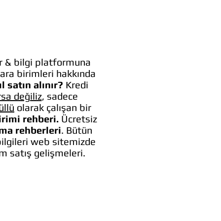
 & bilgi platformuna
ara birimleri hakkında
l satın alınır?
Kredi
rsa değiliz
, sadece
üllü
olarak çalışan bir
irimi rehberi.
Ücretsiz
lma rehberleri
. Bütün
bilgileri web sitemizde
um satış gelişmeleri.