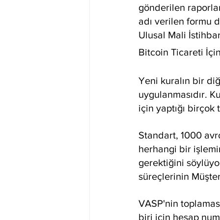
gönderilen raporlar
adı verilen formu do
Ulusal Mali İstihba
Bitcoin Ticareti İçi
Yeni kuralın bir di
uygulanmasıdır. Ku
için yaptığı birçok 
Standart, 1000 avr
herhangi bir işlemin
gerektiğini söylüy
süreçlerinin Müşteri
VASP'nin toplaması 
biri için hesap nu