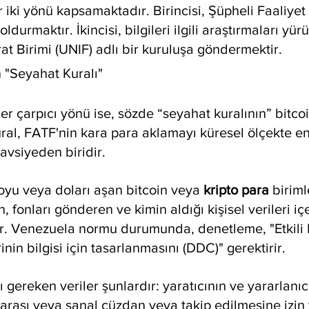
 iki yönü kapsamaktadır. Birincisi, Şüpheli Faaliyet
ldurmaktır. İkincisi, bilgileri ilgili araştırmaları yür
rat Birimi (UNIF) adlı bir kuruluşa göndermektir.
n "Seyahat Kuralı"
ğer çarpıcı yönü ise, sözde “seyahat kuralının” bitcoi
ral, FATF'nin kara para aklamayı küresel ölçekte e
tavsiyeden biridir.
oyu veya doları aşan bitcoin veya 
kripto para
 biriml
, fonları gönderen ve kimin aldığı kişisel verileri iç
or. Venezuela normu durumunda, denetleme, "Etkili 
nin bilgisi için tasarlanmasını (DDC)" gerektirir.
gereken veriler şunlardır: yaratıcının ve yararlanıcı
marası veya sanal cüzdan veya takip edilmesine izin 