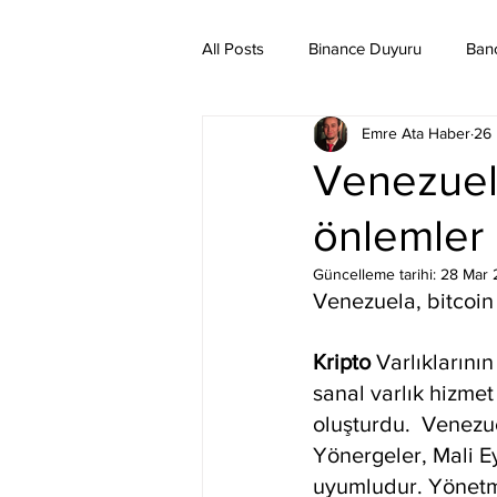
All Posts
Binance Duyuru
Ban
Emre Ata Haber
26 
Binance Taraftar Token
Bitco
Venezuela
önlemler
Bittorent Coin
Chiliz
Co
Güncelleme tarihi:
28 Mar 
Venezuela, bitcoin 
Ethereum Classic
Elrond
Kripto 
Varlıklarını
sanal varlık hizmet
oluşturdu.  Venezu
Yönergeler, Mali E
uyumludur. Yönetme