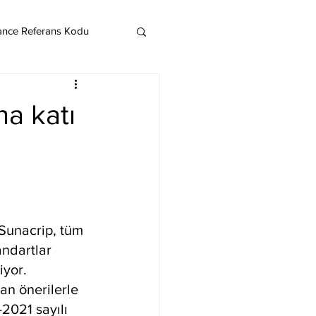
ance Referans Kodu
Cardano
Chainlink
ha katı
ereum
Litecoin
Monero
 Sunacrip, tüm 
andartlar 
iyor. 
n önerilerle 
2021 sayılı 