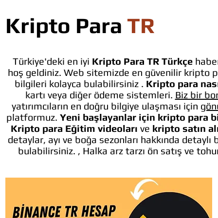
Kripto Para
TR
Türkiye'deki en iyi
Kripto Para TR Türkçe
haber
hoş geldiniz. Web sitemizde en güvenilir kripto p
bilgileri kolayca bulabilirsiniz .
Kripto para nası
kartı veya diğer ödeme sistemleri.
Biz bir bo
yatırımcıların en doğru bilgiye ulaşması için
gön
platformuz.
Yeni başlayanlar için kripto para b
Kripto para Eğitim videoları
ve
kripto satın a
detaylar, ayı ve boğa sezonları hakkında detaylı 
bulabilirsiniz. , Halka arz tarzı ön satış ve toh