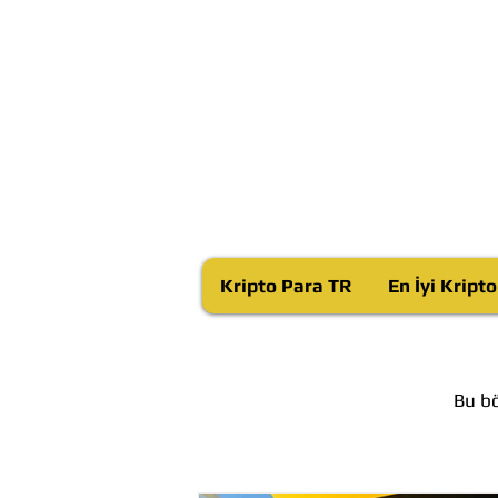
Kripto Para TR
En İyi Kript
Bu bö