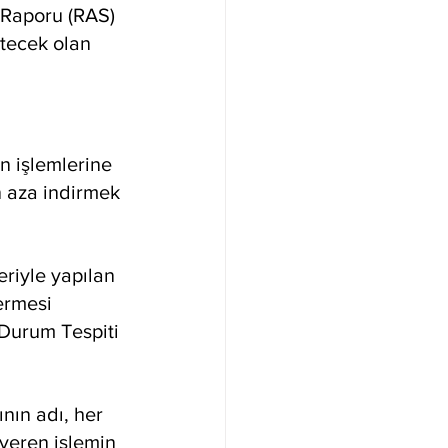
 Raporu (RAS) 
ütecek olan 
n işlemlerine 
n aza indirmek 
eriyle yapılan 
ermesi 
Durum Tespiti 
nın adı, her 
veren işlemin 