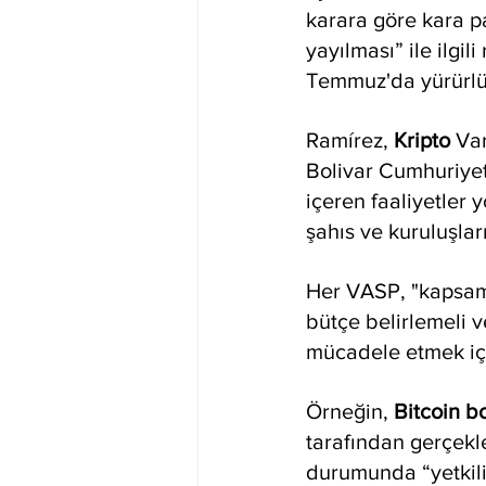
karara göre kara pa
yayılması” ile ilgil
Temmuz'da yürürlü
Ramírez, 
Kripto 
Var
Bolivar Cumhuriyeti
içeren faaliyetler 
şahıs ve kuruluşları
Her VASP, "kapsamlı
bütçe belirlemeli ve
mücadele etmek için
Örneğin, 
Bitcoin bo
tarafından gerçekleş
durumunda “yetkili