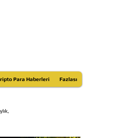
ripto Para Haberleri
Fazlası
lık,