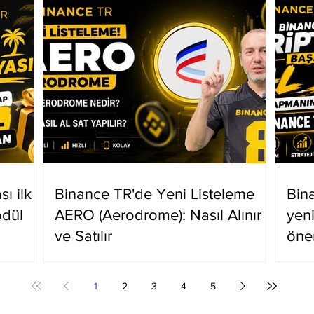
ı ilk
Binance TR'de Yeni Listeleme
Bin
ödül
AERO (Aerodrome): Nasıl Alınır
yen
ve Satılır
öne
1
2
3
4
5