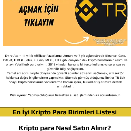
Emre Ata – 11 yıllık Affiliate Pazarlama Uzmanı ve 7 yılı aşkın süredir Binance, Gate,
BitGet, HTX (Huobi), KuCoin, MEXC, OKX gibi dünyanın dev kripto borsalarının resmi ve
onaylı (Verified) partneriyim. 2019 yılından bu yana binlerce kullanıcıya sorunsuz ve
güvenilir Bilgi sağlıyorum.
Temel amacım; kripto dünyasında güvenli adımlar atmanızı sağlamak, sizi sektör
hakkında doğru bilgilendirme yapmaktır. Sitemde görmüş olduğunuz linkler TR Spk
onaylı kripto borsalarına yönlendirme kodları içerir, bu kodlar işlerimize destek
olmaktadır.
Risk uyarısı:
Yapmış olduğunuz ticaretten al sat işleminden siz sorumlusunuz.
En İyi Kripto Para Birimleri Listesi
Kripto para Nasıl Satın Alınır?