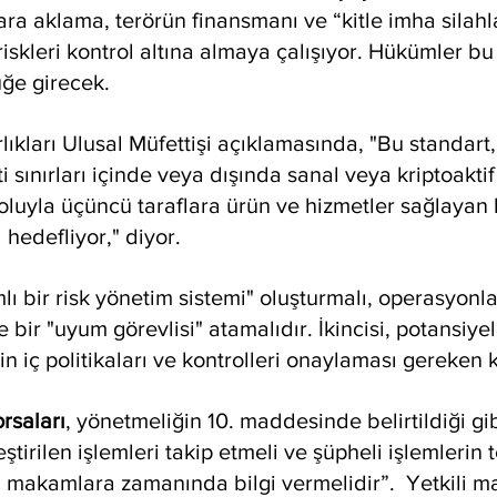
ra aklama, terörün finansmanı ve “kitle imha silahla
i riskleri kontrol altına almaya çalışıyor. Hükümler bu 
ğe girecek.
lıkları Ulusal Müfettişi açıklamasında, "Bu standart,
 sınırları içinde veya dışında sanal veya kriptoaktif 
yoluyla üçüncü taraflara ürün ve hizmetler sağlayan
 hedefliyor," diyor.
 bir risk yönetim sistemi" oluşturmalı, operasyonları
 bir "uyum görevlisi" atamalıdır. İkincisi, potansiyel
 iç politikaları ve kontrolleri onaylaması gereken ki
rsaları
, yönetmeliğin 10. maddesinde belirtildiği gibi
tirilen işlemleri takip etmeli ve şüpheli işlemlerin t
 makamlara zamanında bilgi vermelidir”.  Yetkili m