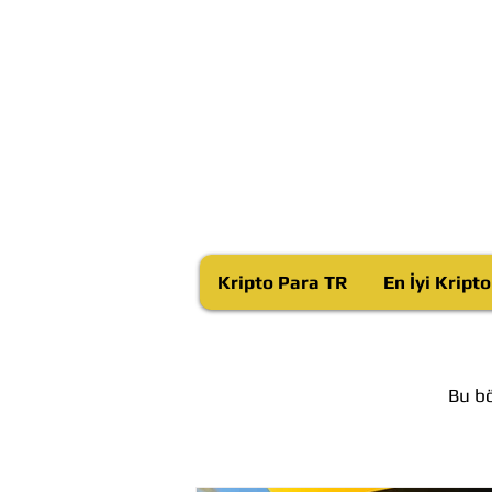
Kripto Para TR
En İyi Kript
Bu bö