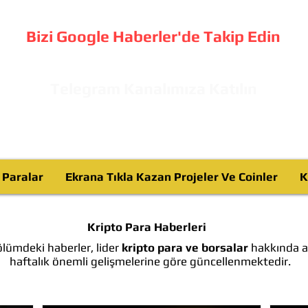
Bizi Google Haberler'de Takip Edin
Telegram Kanalımıza Katılın
o Paralar
Ekrana Tıkla Kazan Projeler Ve Coinler
K
Kripto Para Haberleri
lümdeki haberler, lider
kripto para ve borsalar
hakkında ay
haftalık önemli gelişmelerine göre güncellenmektedir.