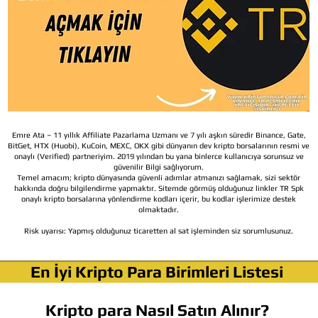
Emre Ata – 11 yıllık Affiliate Pazarlama Uzmanı ve 7 yılı aşkın süredir Binance, Gate,
BitGet, HTX (Huobi), KuCoin, MEXC, OKX gibi dünyanın dev kripto borsalarının resmi ve
onaylı (Verified) partneriyim. 2019 yılından bu yana binlerce kullanıcıya sorunsuz ve
güvenilir Bilgi sağlıyorum.
Temel amacım; kripto dünyasında güvenli adımlar atmanızı sağlamak, sizi sektör
hakkında doğru bilgilendirme yapmaktır. Sitemde görmüş olduğunuz linkler TR Spk
onaylı kripto borsalarına yönlendirme kodları içerir, bu kodlar işlerimize destek
olmaktadır.
Risk uyarısı:
Yapmış olduğunuz ticaretten al sat işleminden siz sorumlusunuz.
En İyi Kripto Para Birimleri Listesi
Kripto para Nasıl Satın Alınır?