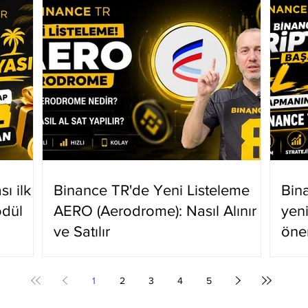
ı ilk
Binance TR'de Yeni Listeleme
Bin
ödül
AERO (Aerodrome): Nasıl Alınır
yen
ve Satılır
öne
1
2
3
4
5