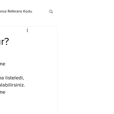
ance Referans Kodu
Cardano
Chainlink
r?
ereum
me 
Litecoin
Monero
a listeledi, 
abilirsiniz. 
me 