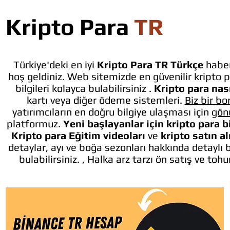
Kripto Para
TR
Türkiye'deki en iyi
Kripto Para TR Türkçe
haber
hoş geldiniz. Web sitemizde en güvenilir kripto p
bilgileri kolayca bulabilirsiniz .
Kripto para nası
kartı veya diğer ödeme sistemleri.
Biz bir bo
yatırımcıların en doğru bilgiye ulaşması için
gön
platformuz.
Yeni başlayanlar için kripto para b
Kripto para Eğitim videoları
ve
kripto satın a
detaylar, ayı ve boğa sezonları hakkında detaylı 
bulabilirsiniz. , Halka arz tarzı ön satış ve toh