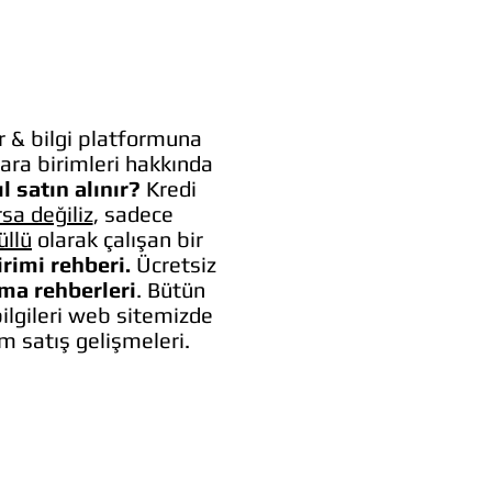
 & bilgi platformuna
ara birimleri hakkında
l satın alınır?
Kredi
rsa değiliz
, sadece
üllü
olarak çalışan bir
irimi rehberi.
Ücretsiz
lma rehberleri
. Bütün
bilgileri web sitemizde
um satış gelişmeleri.