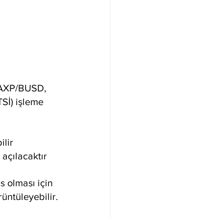
AXP/BUSD, 
Sİ) işleme 
ilir
açılacaktır
s olması için 
rüntüleyebilir.