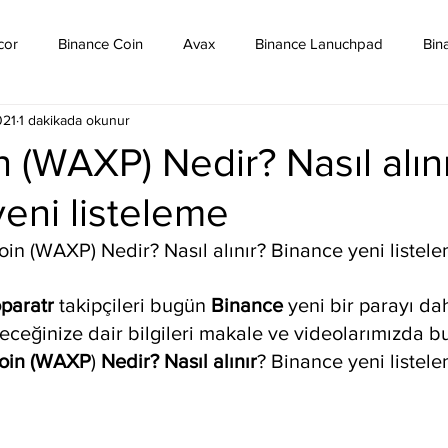
cor
Binance Coin
Avax
Binance Lanuchpad
Bin
021
1 dakikada okunur
in
Bitcoin Sv
Binance Yeni Listeleme
Bitcoin Cash
(WAXP) Nedir? Nasıl alını
eni listeleme
mpound
Dai
Dash
Cosmos
Dogecoin
Eth
n (WAXP) Nedir? Nasıl alınır? Binance yeni listele
Eos
Kripto Para Haberleri
Iota
Holo
Linch
oparatr
 takipçileri bugün 
Binance 
yeni bir parayı dah
leceğinize dair bilgileri makale ve videolarımızda bul
oin (WAXP
) 
Nedir? Nasıl alınır
? Binance yeni listele