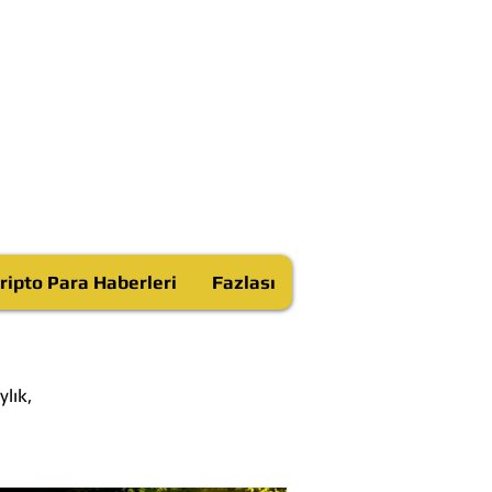
ripto Para Haberleri
Fazlası
lık,