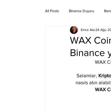
All Posts
Binance Duyuru
Ban
Emre Ata
24 Ağu 2
Binance Taraftar Token
Bitco
WAX Coin 
Binance y
Bittorent Coin
Chiliz
Co
WAX Coi
Ethereum Classic
Elrond
Selamlar, 
Kript
nasıls atın alabi
WAX C