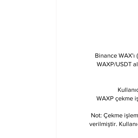
Binance WAX'ı (
WAXP/USDT alım
Kullanı
WAXP çekme işle
Not: Çekme işleml
verilmiştir. Kulla