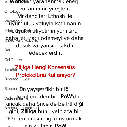
Work
'ten yararlanmak enerji 
Matic Network
kullanımını iyileştirir. 
Ontology
Madenciler, Ethash ile 
Ravencoin
uyumluluk yoluyla katılmanın 
düşük maliyetinin yanı sıra 
Kripto Para Rehberi
daha istikrarlı ödemeyi ve daha 
Kripto Para Haberleri
düşük varyansını takdir 
Dai
edeceklerdir.
Gal Token
Zilliqa Hangi Konsensüs 
Taraftar Token
Protokolünü Kullanıyor?
Binance Duyuru
En yaygın fikir birliği 
Binance Yeni Listeleme
protokollerinden biri 
PoW
'dir, 
Vadeli işlemler
ancak daha önce de belirtildiği 
Binance Launchpad
gibi, 
Zilliqa 
bunu yalnızca bir 
1inch
madencilik kimliği oluşturmak 
için kullanır. 
PoW 