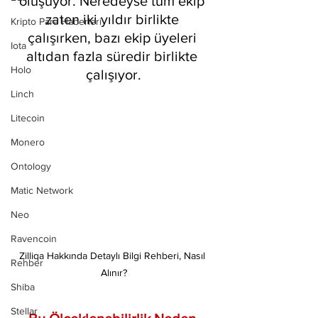
oluşuyor. Neredeyse tüm ekip 
zaten iki yıldır birlikte 
Kripto Para Haberleri
çalışırken, bazı ekip üyeleri 
Iota
altıdan fazla süredir birlikte 
Holo
çalışıyor.
Linch
Litecoin
Monero
Ontology
Matic Network
Neo
Ravencoin
Zilliqa Hakkında Detaylı Bilgi Rehberi, Nasıl 
Rehber
Alınır?
Shiba
Stellar