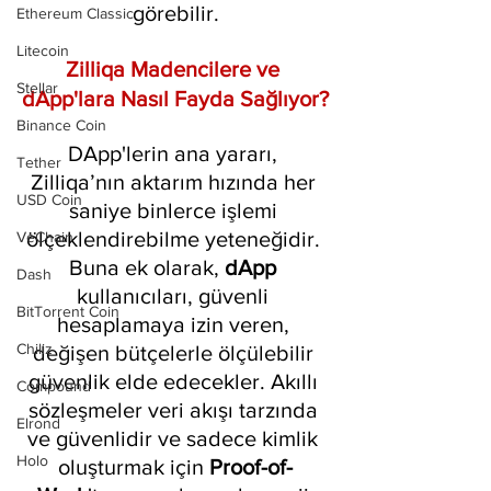
görebilir.
Ethereum Classic
Litecoin
Zilliqa Madencilere ve 
Stellar
dApp'lara Nasıl Fayda Sağlıyor?
Binance Coin
DApp'lerin ana yararı, 
Tether
Zilliqa’nın aktarım hızında her 
USD Coin
saniye binlerce işlemi 
ölçeklendirebilme yeteneğidir. 
VeChain
Buna ek olarak, 
dApp 
Dash
kullanıcıları, güvenli 
BitTorrent Coin
hesaplamaya izin veren, 
Chiliz
değişen bütçelerle ölçülebilir 
güvenlik elde edecekler. Akıllı 
Compound
sözleşmeler veri akışı tarzında 
Elrond
ve güvenlidir ve sadece kimlik 
Holo
oluşturmak için 
Proof-of-