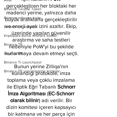
Avax
gerçekleştiren her bloktaki her 
Binance Taraftar Token
madenci yerine, yalnızca daha 
Binance referans kodu
büyük aralıklarla gerçekleştirilir 
ve enerji ayak izini azaltır. Ekip, 
Binance Launchpool
üzerinde yapılan güvenilir 
Kriptopara Borsa referans kodları
araştırma ve saha testleri 
Binance TR
nedeniyle PoW'yi bu şekilde 
kullanmaya devam etmeyi seçti.
Binance TR
Binance Tr Launchpool
Bunun yerine Zilliqa'nın 
Binance TR yeni listeleme kriptolar
kullandığı protokole, imza 
toplama veya çoklu imzalama 
ile Eliptik Eğri Tabanlı 
Schnorr 
İmza Algoritması
 (
EC-Schnorr 
olarak bilinir
) adı verilir. Bir 
dizin komitesi içeren kapsayıcı 
bir katmana ve her parça için 