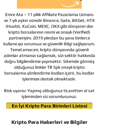
Emre Ata – 11 yıllık Affiliate Pazarlama Uzmanı
ve 7 yılı aşkın süredir Binance, Gate, BitGet, HTX
(Huobi), KuCoin, MEXC, OKX gibi dünyanın dev
kripto borsalarının resmi ve onaylı (Verified)
partneriyim. 2019 yılından bu yana binlerce
kullanıcıya sorunsuz ve güvenilir Bilgi sağlıyorum.
Temel amacım; kripto dünyasında güvenli
adımlar atmanızı sağlamak, sizi sektör hakkında
doğru bilgilendirme yapmaktır. Sitemde görmüş
olduğunuz linkler TR Spk onaylı kripto
borsalarına yönlendirme kodları içerir, bu kodlar
işlerimize destek olmaktadır.
Risk uyarısı:
Yapmış olduğunuz ticaretten al sat
işleminden siz sorumlusunuz.
En İyi Kripto Para Birimleri Listesi
Kripto Para Haberleri ve Bilgiler