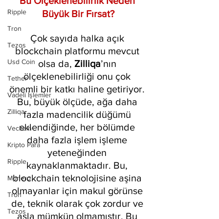
Bu Ölçeklenebilirlik Neden 
Ripple
Büyük Bir Fırsat?
Tron
Çok sayıda halka açık 
Tezos
blockchain platformu mevcut 
Usd Coin
olsa da,
 Zilliqa
’nın 
ölçeklenebilirliği onu çok 
Tether
önemli bir katkı haline getiriyor. 
Vadeli İşlemler
Bu, büyük ölçüde, ağa daha 
Zilliqa
fazla madencilik düğümü 
eklendiğinde, her bölümde 
Vechain
daha fazla işlem işleme 
Kripto Para
yeteneğinden 
Ripple
kaynaklanmaktadır. Bu, 
blockchain teknolojisine aşina 
Monero
olmayanlar için makul görünse 
Tron
de, teknik olarak çok zordur ve 
Tezos
asla mümkün olmamıştır. Bu 