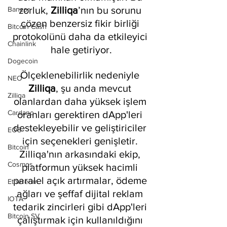
zorluk, 
Zilliqa
’nın bu sorunu 
Bancor
çözen benzersiz fikir birliği 
Bitcoin Cash
protokolünü daha da etkileyici 
Chainlink
hale getiriyor.
Dogecoin
Ölçeklenebilirlik nedeniyle 
NEO
Zilliqa
, şu anda mevcut 
Zilliqa
olanlardan daha yüksek işlem 
Cardano
oranları gerektiren dApp'leri 
destekleyebilir ve geliştiriciler 
EOS
için seçenekleri genişletir. 
Bitcoin
Zilliqa'nın arkasındaki ekip, 
Cosmos
platformun yüksek hacimli 
paralel açık artırmalar, ödeme 
Ethereum
ağları ve şeffaf dijital reklam 
IOTA
tedarik zincirleri gibi dApp'leri 
Bitcoin SV
çalıştırmak için kullanıldığını 