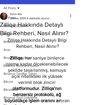
All Posts
Emre Ata
All Posts
20 Kas 2020
4 dakikada okunur
Zilliqa Hakkında Detaylı
Binance Duyuru
Bilgi Rehberi, Nasıl Alınır?
Bancor
Zilliqa Hakkında Detaylı Bilgi 
Binance Coin
Rehberi, Nasıl Alınır?
Avax
Zilliqa
, her saniye binlerce 
Binance Lanuchpad
işleme kadar ölçeklenebilecek 
Binance Referans Kodu
şekilde tasarlanmış, kamuya 
Binance Taraftar Token
açık nitelikteki ilk yüksek 
Bitcoin
verimli blok zinciri
platformudur. Zilliqa'nın 
Bitcoin Sv
benzersiz protokolü, ağ 
Binance Yeni Listeleme
büyüdükçe işlem oranını ar
tıran 