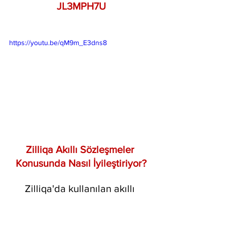
JL3MPH7U
https://youtu.be/qM9m_E3dns8
Zilliqa Akıllı Sözleşmeler 
Konusunda Nasıl İyileştiriyor?
Zilliqa'da kullanılan akıllı 
sözleşmeleri keşfederken, onlar 
için yeni bir dil geliştirmek için 