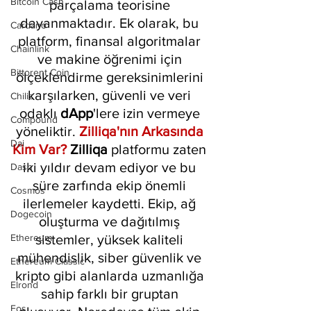
Bitcoin Cash
parçalama teorisine 
dayanmaktadır. Ek olarak, bu 
Cardano
platform, finansal algoritmalar 
Chainlink
ve makine öğrenimi için 
Bittorent Coin
ölçeklendirme gereksinimlerini 
karşılarken, güvenli ve veri 
Chiliz
odaklı 
dApp
'lere izin vermeye 
Compound
yöneliktir. 
Zilliqa'nın Arkasında 
Dai
Kim Var? 
Zilliqa 
platformu zaten 
iki yıldır devam ediyor ve bu 
Dash
süre zarfında ekip önemli 
Cosmos
ilerlemeler kaydetti. Ekip, ağ 
Dogecoin
oluşturma ve dağıtılmış 
Ethereum
sistemler, yüksek kaliteli 
mühendislik, siber güvenlik ve 
Ethereum Classic
kripto gibi alanlarda uzmanlığa 
Elrond
sahip farklı bir gruptan 
Eos