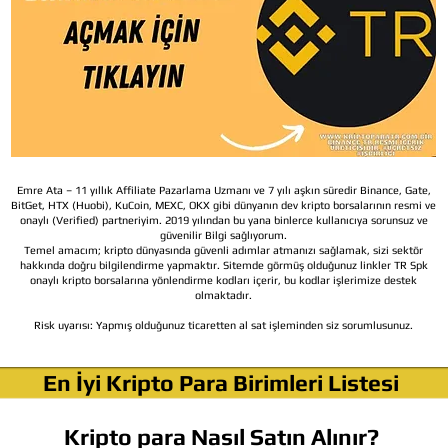
Emre Ata – 11 yıllık Affiliate Pazarlama Uzmanı ve 7 yılı aşkın süredir Binance, Gate,
BitGet, HTX (Huobi), KuCoin, MEXC, OKX gibi dünyanın dev kripto borsalarının resmi ve
onaylı (Verified) partneriyim. 2019 yılından bu yana binlerce kullanıcıya sorunsuz ve
güvenilir Bilgi sağlıyorum.
Temel amacım; kripto dünyasında güvenli adımlar atmanızı sağlamak, sizi sektör
hakkında doğru bilgilendirme yapmaktır. Sitemde görmüş olduğunuz linkler TR Spk
onaylı kripto borsalarına yönlendirme kodları içerir, bu kodlar işlerimize destek
olmaktadır.
Risk uyarısı:
Yapmış olduğunuz ticaretten al sat işleminden siz sorumlusunuz.
En İyi Kripto Para Birimleri Listesi
Kripto para Nasıl Satın Alınır?