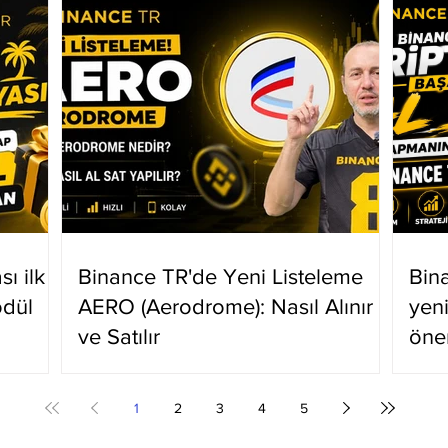
ı ilk
Binance TR'de Yeni Listeleme
Bin
ödül
AERO (Aerodrome): Nasıl Alınır
yen
ve Satılır
öne
1
2
3
4
5