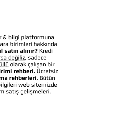
 & bilgi platformuna
ara birimleri hakkında
l satın alınır?
Kredi
rsa değiliz
, sadece
üllü
olarak çalışan bir
irimi rehberi.
Ücretsiz
lma rehberleri
. Bütün
bilgileri web sitemizde
um satış gelişmeleri.