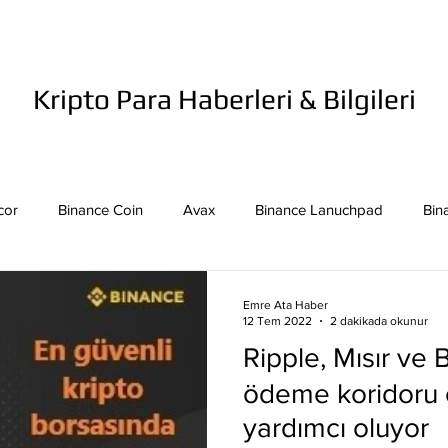
Kripto Para Haberleri & Bilgileri
cor
Binance Coin
Avax
Binance Lanuchpad
Bin
in
Bitcoin Sv
Binance Yeni Listeleme
Bitcoin Cash
Emre Ata Haber
12 Tem 2022
2 dakikada okunur
Ripple, Mısır ve
mpound
Dai
Dash
Cosmos
Dogecoin
Eth
ödeme koridoru 
yardımcı oluyor