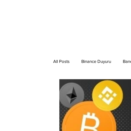
All Posts
Binance Duyuru
Ban
Binance Taraftar Token
Bitco
Bittorent Coin
Chiliz
Co