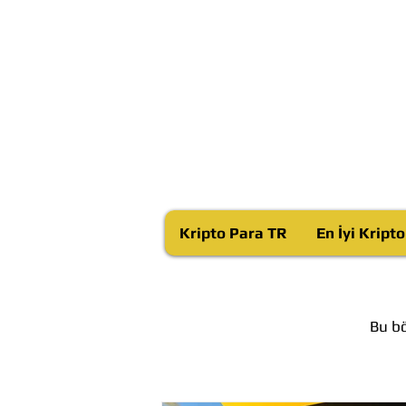
Kripto Para TR
En İyi Kript
Bu bö