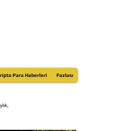
ripto Para Haberleri
Fazlası
lık,