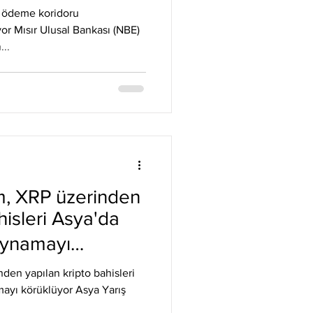
Litecoin
Monero
a ödeme koridoru
or Mısır Ulusal Bankası (NBE)
...
m, XRP üzerinden
hisleri Asya'da
oynamayı
den yapılan kripto bahisleri
ayı körüklüyor Asya Yarış