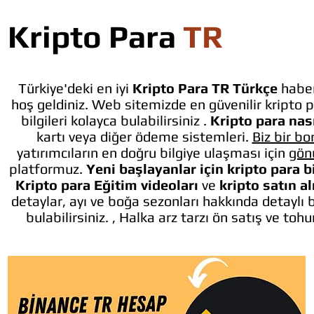
Kripto Para
TR
Türkiye'deki en iyi
Kripto Para TR Türkçe
haber
hoş geldiniz. Web sitemizde en güvenilir kripto p
bilgileri kolayca bulabilirsiniz .
Kripto para nası
kartı veya diğer ödeme sistemleri.
Biz bir bo
yatırımcıların en doğru bilgiye ulaşması için
gön
platformuz.
Yeni başlayanlar için kripto para b
Kripto para Eğitim videoları
ve
kripto satın a
detaylar, ayı ve boğa sezonları hakkında detaylı 
bulabilirsiniz. , Halka arz tarzı ön satış ve toh