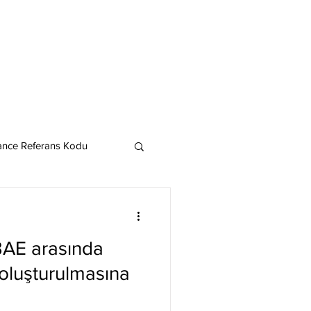
ance Referans Kodu
Cardano
Chainlink
 BAE arasında
ereum
oluşturulmasına