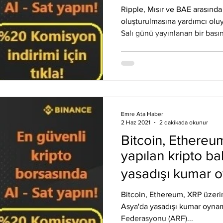
Eos
Kripto Para Haberleri
Iota
Holo
Linch
Ripple, Mısır ve BAE arasınd
oluşturulmasına yardımcı oluy
Salı günü yayınlanan bir basın
Emre Ata Haber
2 Haz 2021
2 dakikada okunur
Bitcoin, Ethereu
yapılan kripto ba
yasadışı kumar 
körüklüyor
Bitcoin, Ethereum, XRP üzerin
Asya'da yasadışı kumar oynam
Federasyonu (ARF)...