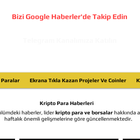
Bizi Google Haberler'de Takip Edin
Telegram Kanalımıza Katılın
o Paralar
Ekrana Tıkla Kazan Projeler Ve Coinler
K
Kripto Para Haberleri
lümdeki haberler, lider
kripto para ve borsalar
hakkında ay
haftalık önemli gelişmelerine göre güncellenmektedir.