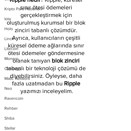
sınır ötesi ödemeleri 
Kripto Para Haberleri
gerçekleştirmek için 
Iota
oluşturulmuş kurumsal bir blok 
Holo
zinciri tabanlı çözümdür. 
Ayrıca, kullanıcıların çeşitli 
Linch
küresel ödeme ağlarında sınır 
Litecoin
ötesi ödemeler göndermesine 
Monero
olanak tanıyan 
blok zinciri
tabanlı bir teknoloji çözümü de 
Ontology
diyebilirsiniz. Öyleyse, daha 
Matic Network
fazla uzatmadan bu 
Ripple 
Neo
yazımızı inceleyelim.
Ravencoin
Rehber
Shiba
Stellar