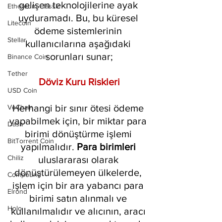
gelişen teknolojilerine ayak 
Ethereum Classic
uyduramadı. Bu, bu küresel 
Litecoin
ödeme sistemlerinin 
Stellar
kullanıcılarına aşağıdaki 
sorunları sunar;
Binance Coin
Tether
Döviz Kuru Riskleri
USD Coin
Herhangi bir sınır ötesi ödeme 
VeChain
yapabilmek için, bir miktar para 
Dash
birimi dönüştürme işlemi 
BitTorrent Coin
yapılmalıdır. 
Para birimleri
Chiliz
uluslararası olarak 
dönüştürülemeyen ülkelerde, 
Compound
işlem için bir ara yabancı para 
Elrond
birimi satın alınmalı ve 
Holo
kullanılmalıdır ve alıcının, aracı 