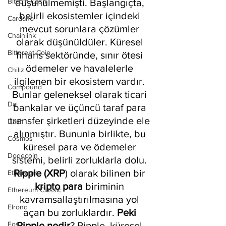
Bitcoin Cash
düşünülmemişti. Başlangıçta, 
belirli ekosistemler içindeki 
Cardano
mevcut sorunlara çözümler 
Chainlink
olarak düşünüldüler. Küresel 
Bittorent Coin
finans sektöründe, sınır ötesi 
ödemeler ve havalelerle 
Chiliz
ilgilenen bir ekosistem vardır. 
Compound
Bunlar geleneksel olarak ticari 
Dai
bankalar ve üçüncü taraf para 
transfer şirketleri düzeyinde ele 
Dash
alınmıştır. Bununla birlikte, bu 
Cosmos
küresel para ve ödemeler 
Dogecoin
sistemi, belirli zorluklarla dolu. 
Ripple (XRP
) olarak bilinen bir 
Ethereum
kripto para
 biriminin 
Ethereum Classic
kavramsallaştırılmasına yol 
Elrond
açan bu zorluklardır. 
Peki 
Eos
Ripple nedir
? Ripple, küresel 