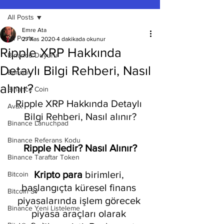
All Posts
Emre Ata
All Posts
27 Kas 2020
4 dakikada okunur
Ripple XRP Hakkında
Binance Duyuru
Detaylı Bilgi Rehberi, Nasıl
Bancor
alınır?
Binance Coin
Ripple XRP Hakkında Detaylı 
Avax
Bilgi Rehberi, Nasıl alınır?
Binance Lanuchpad
Binance Referans Kodu
Ripple Nedir? Nasıl Alınır?
Binance Taraftar Token
Kripto para
 birimleri, 
Bitcoin
başlangıçta küresel finans 
Bitcoin Sv
piyasalarında işlem görecek 
Binance Yeni Listeleme
piyasa araçları olarak 