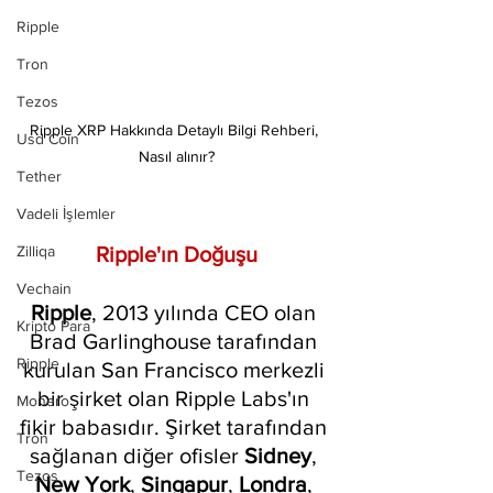
Ripple
Tron
Tezos
Ripple XRP Hakkında Detaylı Bilgi Rehberi, 
Usd Coin
Nasıl alınır?
Tether
Vadeli İşlemler
Ripple'ın Doğuşu
Zilliqa
Vechain
Ripple
, 2013 yılında CEO olan 
Kripto Para
Brad Garlinghouse tarafından 
Ripple
kurulan San Francisco merkezli 
bir şirket olan Ripple Labs'ın 
Monero
fikir babasıdır. Şirket tarafından 
Tron
sağlanan diğer ofisler 
Sidney
, 
Tezos
New York
, 
Singapur
, 
Londra
, 