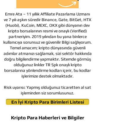
Emre Ata – 11 yıllık Affiliate Pazarlama Uzmanı
ve 7 yılı aşkın süredir Binance, Gate, BitGet, HTX
(Huobi), KuCoin, MEXC, OKX gibi dünyanın dev
kripto borsalarının resmi ve onaylı (Verified)
partneriyim. 2019 yılından bu yana binlerce
kullanıcıya sorunsuz ve güvenilir Bilgi sağlıyorum.
Temel amacım; kripto dünyasında güvenli
adımlar atmanızı sağlamak, sizi sektör hakkında
doğru bilgilendirme yapmaktır. Sitemde görmüş
olduğunuz linkler TR Spk onaylı kripto
borsalarına yönlendirme kodları içerir, bu kodlar
işlerimize destek olmaktadır.
Risk uyarısı:
Yapmış olduğunuz ticaretten al sat
işleminden siz sorumlusunuz.
En İyi Kripto Para Birimleri Listesi
Kripto Para Haberleri ve Bilgiler