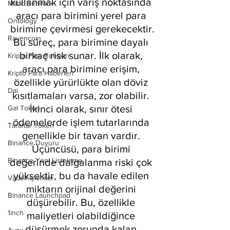
kullanmak için varış noktasında 
Matic Network
aracı para birimini yerel para 
Ontology
birimine çevirmesi gerekecektir.
Ravencoin
Bu süreç, para birimine dayalı 
birkaç risk sunar. İlk olarak, 
Kripto Para Rehberi
aracı para birimine erişim, 
Kripto Para Haberleri
özellikle yürürlükte olan döviz 
Dai
kısıtlamaları varsa, zor olabilir. 
İkinci olarak, sınır ötesi 
Gal Token
ödemelerde işlem tutarlarında 
Taraftar Token
genellikle bir tavan vardır. 
Binance Duyuru
Üçüncüsü, para birimi 
Binance Yeni Listeleme
değerinde dalgalanma riski çok 
yüksektir, bu da havale edilen 
Vadeli işlemler
miktarın orijinal değerini 
Binance Launchpad
düşürebilir. Bu, özellikle 
1inch
maliyetleri olabildiğince 
düşürmek zorunda kalan 