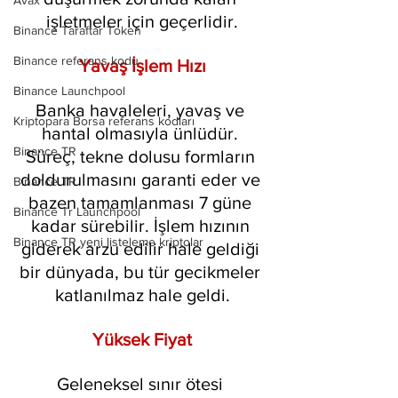
Avax
işletmeler için geçerlidir.
Binance Taraftar Token
Binance referans kodu
Yavaş İşlem Hızı
Binance Launchpool
Banka havaleleri, yavaş ve 
Kriptopara Borsa referans kodları
hantal olmasıyla ünlüdür. 
Binance TR
Süreç, tekne dolusu formların 
doldurulmasını garanti eder ve 
Binance TR
bazen tamamlanması 7 güne 
Binance Tr Launchpool
kadar sürebilir. İşlem hızının 
Binance TR yeni listeleme kriptolar
giderek arzu edilir hale geldiği 
bir dünyada, bu tür gecikmeler 
katlanılmaz hale geldi.
Yüksek Fiyat
Geleneksel sınır ötesi 