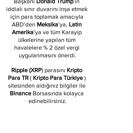
Başkanı 
Donald Trump
’ın 
iddialı sınır duvarını inşa etmek 
için para toplamak amacıyla 
ABD’den 
Meksika
’ya, 
Latin 
Amerika
’ya ve tüm Karayip 
ülkelerine yapılan tüm 
havalelere % 2 özel vergi 
uygulanmasını önerdi.
Ripple (XRP
) parasını 
Kripto 
Para TR
 ( 
Kripto Para Türkiye
 ) 
sitesinden aldığınız bilgiler ile 
Binance
 Borsasında kolayca 
edinebilirsiniz.