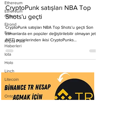
Ethereum
Emre Ata Haber
Ethereum
11 Nis 2021
2 dakikada okunur
Classic
CryptoPunk satışları NBA Top
Elrond
Shots'u geçti
Eos
Kripto Para
CryptoPunk satışları NBA Top Shots'u geçti Son
Haberleri
zamanlarda en popüler değiştirilebilir olmayan jeton
Iota
(NFT) projelerinden ikisi CryptoPunks...
Holo
Linch
Litecoin
Monero
Ontology
Matic
Network
Neo
Ravencoin