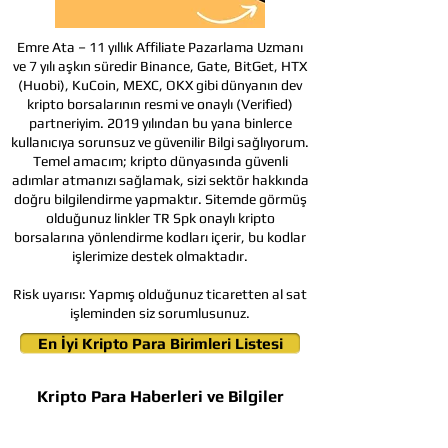
Emre Ata – 11 yıllık Affiliate Pazarlama Uzmanı
ve 7 yılı aşkın süredir Binance, Gate, BitGet, HTX
(Huobi), KuCoin, MEXC, OKX gibi dünyanın dev
kripto borsalarının resmi ve onaylı (Verified)
partneriyim. 2019 yılından bu yana binlerce
kullanıcıya sorunsuz ve güvenilir Bilgi sağlıyorum.
Temel amacım; kripto dünyasında güvenli
adımlar atmanızı sağlamak, sizi sektör hakkında
doğru bilgilendirme yapmaktır. Sitemde görmüş
olduğunuz linkler TR Spk onaylı kripto
borsalarına yönlendirme kodları içerir, bu kodlar
işlerimize destek olmaktadır.
Risk uyarısı:
Yapmış olduğunuz ticaretten al sat
işleminden siz sorumlusunuz.
En İyi Kripto Para Birimleri Listesi
Kripto Para Haberleri ve Bilgiler