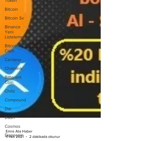
Token
Bitcoin
Bitcoin Sv
Binance
Yeni
Listeleme
Bitcoin
Cash
Cardano
Chainlink
Bittorent
Coin
Chiliz
Compound
Dai
Dash
Cosmos
Dogecoin