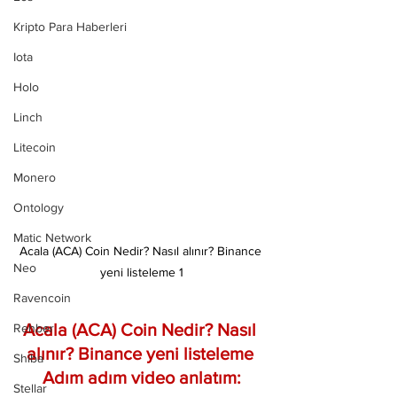
Kripto Para Haberleri
Iota
Holo
Linch
Litecoin
Monero
Ontology
Matic Network
Acala (ACA) Coin Nedir? Nasıl alınır? Binance 
Neo
yeni listeleme 1
Ravencoin
Acala (ACA) Coin Nedir? Nasıl 
Rehber
alınır? Binance yeni listeleme 
Shiba
Adım adım video anlatım:
Stellar