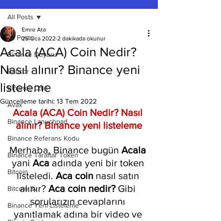
All Posts
Emre Ata
All Posts
25 Oca 2022
2 dakikada okunur
Acala (ACA) Coin Nedir?
Binance Duyuru
Nasıl alınır? Binance yeni
Bancor
listeleme
Binance Coin
Güncelleme tarihi:
13 Tem 2022
Avax
Acala (ACA) Coin Nedir? Nasıl 
Binance Lanuchpad
alınır? Binance yeni listeleme
Binance Referans Kodu
Merhaba, Binance bugün 
Acala 
Binance Taraftar Token
yani 
Aca 
adında yeni bir token 
Bitcoin
listeledi. 
Aca coin
 nasıl satın 
alınır? 
Aca coin nedir?
 Gibi 
Bitcoin Sv
sorularızın cevaplarını 
Binance Yeni Listeleme
yanıtlamak adına bir video ve 