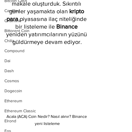
Bitcoin Cash
makale oluşturduk. Sıkıntılı 
günler yaşamakta olan 
kripto 
Cardano
para
 piyasasına ilaç niteliğinde 
Chainlink
bir listeleme ile 
Binance 
Bittorent Coin
yeniden yatırımcılarının yüzünü 
Chiliz
güldürmeye devam ediyor.
Compound
Dai
Dash
Cosmos
Dogecoin
Ethereum
Ethereum Classic
Acala (ACA) Coin Nedir? Nasıl alınır? Binance 
Elrond
yeni listeleme
Eos