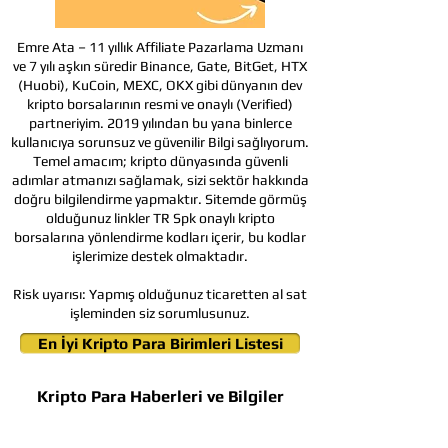
Emre Ata – 11 yıllık Affiliate Pazarlama Uzmanı
ve 7 yılı aşkın süredir Binance, Gate, BitGet, HTX
(Huobi), KuCoin, MEXC, OKX gibi dünyanın dev
kripto borsalarının resmi ve onaylı (Verified)
partneriyim. 2019 yılından bu yana binlerce
kullanıcıya sorunsuz ve güvenilir Bilgi sağlıyorum.
Temel amacım; kripto dünyasında güvenli
adımlar atmanızı sağlamak, sizi sektör hakkında
doğru bilgilendirme yapmaktır. Sitemde görmüş
olduğunuz linkler TR Spk onaylı kripto
borsalarına yönlendirme kodları içerir, bu kodlar
işlerimize destek olmaktadır.
Risk uyarısı:
Yapmış olduğunuz ticaretten al sat
işleminden siz sorumlusunuz.
En İyi Kripto Para Birimleri Listesi
Kripto Para Haberleri ve Bilgiler