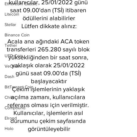
kullanıcılar, 25/01/2022 günü 
Ethereum Classic
saat 09.00'dan (TSİ) itibaren 
Litecoin
ödüllerini alabilirler
Stellar
Lütfen dikkate alınız:
Binance Coin
Acala ana ağındaki ACA token 
Tether
transferleri 265.280 sayılı blok 
USD Coin
yüksekliğinden bir saat sonra, 
yaklaşık olarak 25/01/2022 
VeChain
günü saat 09.00'da (TSİ) 
Dash
başlayacaktır
BitTorrent Coin
Çekim işlemlerinin yaklaşık 
açılma zamanı, kullanıcılara 
Chiliz
referans olması için verilmiştir. 
Compound
Kullanıcılar, işlemlerin asıl 
Elrond
durumunu çekim sayfasında 
görüntüleyebilir
Holo