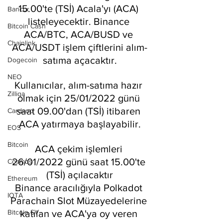
15.00'te (TSİ) Acala'yı (ACA) 
Bancor
listeleyecektir. Binance 
Bitcoin Cash
ACA/BTC, ACA/BUSD ve 
Chainlink
ACA/USDT işlem çiftlerini alım-
satıma açacaktır.
Dogecoin
NEO
Kullanıcılar, alım-satıma hazır 
Zilliqa
olmak için 25/01/2022 günü 
saat 09.00'dan (TSİ) itibaren 
Cardano
ACA yatırmaya başlayabilir.
EOS
Bitcoin
ACA çekim işlemleri 
26/01/2022 günü saat 15.00'te 
Cosmos
(TSİ) açılacaktır
Ethereum
Binance aracılığıyla Polkadot 
IOTA
Parachain Slot Müzayedelerine 
Bitcoin SV
katılan ve ACA'ya oy veren 