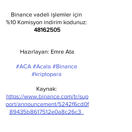
Binance vadeli işlemler için 
%10 Komisyon indirim kodunuz: 
48162505
Hazırlayan: Emre Ata
#ACA
#Acala
#Binance
#kriptopara
Kaynak: 
https://www.binance.com/tr/sup
port/announcement/5242f6cd0f
89435b8617512e0a8c26c3  