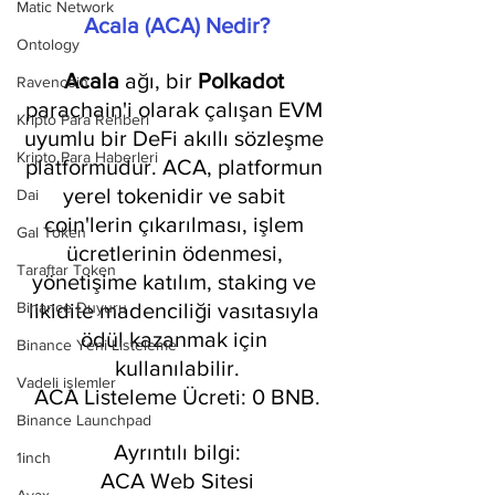
Matic Network
Acala (ACA) Nedir?
Ontology
Acala 
ağı, bir 
Polkadot 
Ravencoin
parachain'i olarak çalışan EVM 
Kripto Para Rehberi
uyumlu bir DeFi akıllı sözleşme 
Kripto Para Haberleri
platformudur. ACA, platformun 
yerel tokenidir ve sabit 
Dai
coin'lerin çıkarılması, işlem 
Gal Token
ücretlerinin ödenmesi, 
Taraftar Token
yönetişime katılım, staking ve 
Binance Duyuru
likidite madenciliği vasıtasıyla 
ödül kazanmak için 
Binance Yeni Listeleme
kullanılabilir.
Vadeli işlemler
ACA Listeleme Ücreti: 0 BNB.
Binance Launchpad
Ayrıntılı bilgi:
1inch
ACA Web Sitesi