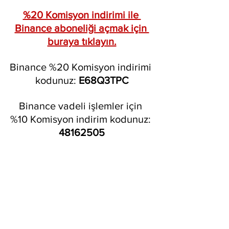
%20 Komisyon indirimi ile 
Binance aboneliği açmak için 
buraya tıklayın.
Binance %20 Komisyon indirimi 
kodunuz: 
E68Q3TPC
Binance vadeli işlemler için 
%10 Komisyon indirim kodunuz: 
48162505
Kripto Para
Binance
Binance Listeleme
Aca
Acala coin
Kripto Para
Kripto Para Haberleri
Kripto Para Rehberi