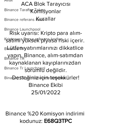
Avax
ACA Blok Tarayıcısı
Binance Taraftar Token
Komisyonlar
Kurallar
Binance referans kodu
Binance Launchpool
Risk uyarısı: Kripto para alım-
Kriptopara Borsa referans kodları
satımı yüksek piyasa riski içerir. 
Lütfen yatırımlarınızı dikkatlice 
Binance TR
yapın. Binance, alım-satımdan 
Binance TR
kaynaklanan kayıplarınızdan 
Binance Tr Launchpool
sorumlu değildir.
Desteğiniz için teşekkürler!
Binance TR yeni listeleme kriptolar
Binance Ekibi
25/01/2022
Binance %20 Komisyon indirimi 
kodunuz: 
E68Q3TPC