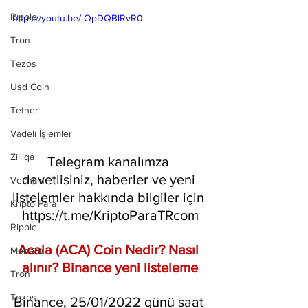
Ripple
https://youtu.be/-OpDQBlRvR0
Tron
Tezos
Usd Coin
Tether
Vadeli İşlemler
Zilliqa
Telegram kanalımza 
davetlisiniz, haberler ve yeni 
Vechain
listelemler hakkında bilgiler için 
Kripto Para
https://t.me/KriptoParaTRcom
Ripple
Acala (ACA) Coin Nedir? Nasıl 
Monero
alınır? Binance yeni listeleme
Tron
Tezos
Binance, 25/01/2022 günü saat 