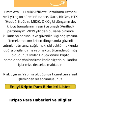
Emre Ata – 11 yıllık Affiliate Pazarlama Uzmanı
ve 7 yılı aşkın süredir Binance, Gate, BitGet, HTX
(Huobi), KuCoin, MEXC, OKX gibi dünyanın dev
kripto borsalarının resmi ve onaylı (Verified)
partneriyim. 2019 yılından bu yana binlerce
kullanıcıya sorunsuz ve güvenilir Bilgi sağlıyorum.
Temel amacım; kripto dünyasında güvenli
adımlar atmanızı sağlamak, sizi sektör hakkında
doğru bilgilendirme yapmaktır. Sitemde görmüş
olduğunuz linkler TR Spk onaylı kripto
borsalarına yönlendirme kodları içerir, bu kodlar
işlerimize destek olmaktadır.
Risk uyarısı:
Yapmış olduğunuz ticaretten al sat
işleminden siz sorumlusunuz.
En İyi Kripto Para Birimleri Listesi
Kripto Para Haberleri ve Bilgiler