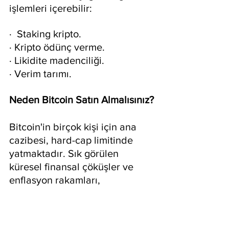
işlemleri içerebilir:
·  Staking kripto.
· Kripto ödünç verme.
· Likidite madenciliği.
· Verim tarımı.
Neden Bitcoin Satın Almalısınız?
Bitcoin'in birçok kişi için ana 
cazibesi, hard-cap limitinde 
yatmaktadır. Sık görülen 
küresel finansal çöküşler ve 
enflasyon rakamları, 
yatırımcıları servetlerini 
korumak için en iyi değer 
deposunu aramaya yöneltti. 