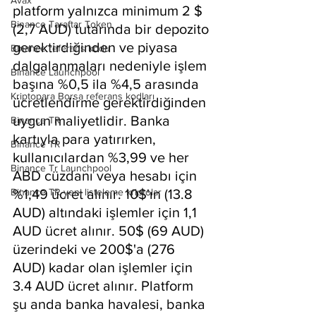
Avax
platform yalnızca minimum 2 $ 
Binance Taraftar Token
(2,7 AUD) tutarında bir depozito 
gerektirdiğinden ve piyasa 
Binance referans kodu
dalgalanmaları nedeniyle işlem 
Binance Launchpool
başına %0,5 ila %4,5 arasında 
Kriptopara Borsa referans kodları
ücretlendirme gerektirdiğinden 
uygun maliyetlidir. Banka 
Binance TR
kartıyla para yatırırken, 
Binance TR
kullanıcılardan %3,99 ve her 
Binance Tr Launchpool
ABD cüzdanı veya hesabı için 
Binance TR yeni listeleme kriptolar
%1,49 ücret alınır. 10$'ın (13.8 
AUD) altındaki işlemler için 1,1 
AUD ücret alınır. 50$ (69 AUD) 
üzerindeki ve 200$'a (276 
AUD) kadar olan işlemler için 
3.4 AUD ücret alınır. Platform 
şu anda banka havalesi, banka 