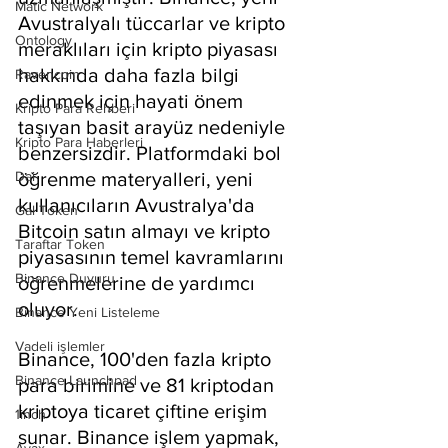
Matic Network
Avustralyalı tüccarlar ve kripto 
Ontology
meraklıları için kripto piyasası 
hakkında daha fazla bilgi 
Ravencoin
edinmek için hayati önem 
Kripto Para Rehberi
taşıyan basit arayüz nedeniyle 
Kripto Para Haberleri
benzersizdir. Platformdaki bol 
Dai
öğrenme materyalleri, yeni 
kullanıcıların Avustralya'da 
Gal Token
Bitcoin satın almayı ve kripto 
Taraftar Token
piyasasının temel kavramlarını 
Binance Duyuru
öğrenmelerine de yardımcı 
oluyor.
Binance Yeni Listeleme
Vadeli işlemler
Binance, 100'den fazla kripto 
Binance Launchpad
para birimine ve 81 kriptodan 
kriptoya ticaret çiftine erişim 
1inch
sunar. Binance işlem yapmak, 