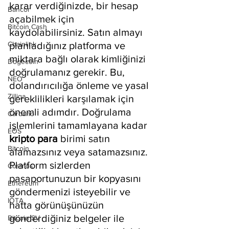
karar verdiğinizde, bir hesap 
Bancor
açabilmek için 
Bitcoin Cash
kaydolabilirsiniz. Satın almayı 
Chainlink
planladığınız platforma ve 
miktara bağlı olarak kimliğinizi 
Dogecoin
doğrulamanız gerekir. Bu, 
NEO
dolandırıcılığa önleme ve yasal 
Zilliqa
gereklilikleri karşılamak için 
önemli adımdır. Doğrulama 
Cardano
işlemlerini tamamlayana kadar 
EOS
kripto para
 birimi satın 
Bitcoin
alamazsınız veya satamazsınız. 
Platform sizlerden 
Cosmos
pasaportunuzun bir kopyasını 
Ethereum
göndermenizi isteyebilir ve 
IOTA
hatta görünüşünüzün 
gönderdiğiniz belgeler ile 
Bitcoin SV