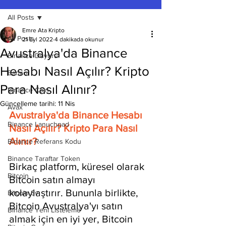
All Posts
Emre Ata Kripto
All Posts
21 Eyl 2022
4 dakikada okunur
Avustralya'da Binance
Binance Duyuru
Hesabı Nasıl Açılır? Kripto
Bancor
Para Nasıl Alınır?
Binance Coin
Güncelleme tarihi:
11 Nis
Avax
Avustralya'da Binance Hesabı 
Binance Lanuchpad
Nasıl Açılır? Kripto Para Nasıl 
Alınır?
Binance Referans Kodu
Binance Taraftar Token
Birkaç platform, küresel olarak 
Bitcoin
Bitcoin satın almayı 
kolaylaştırır. Bununla birlikte, 
Bitcoin Sv
Bitcoin Avustralya'yı satın 
Binance Yeni Listeleme
almak için en iyi yer, Bitcoin 