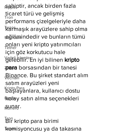
sahiptir, ancak birden fazla 
Ripple
ticaret türü ve gelişmiş 
Tron
performans çizelgeleriyle daha 
Tezos
karmaşık arayüzlere sahip olma 
eğilimindedir ve bunların tümü 
Usd Coin
onları yeni kripto yatırımcıları 
Tether
için göz korkutucu hale 
Vadeli İşlemler
gelebilir. En iyi bilinen 
kripto 
para
 borsasından bir tanesi 
Zilliqa
Binance. Bu şirket standart alım 
Vechain
satım arayüzleri yeni 
Kripto Para
başlayanlara, kullanıcı dostu 
kolay satın alma seçenekleri 
Ripple
sunar.
Monero
Tron
Bir kripto para birimi 
komisyoncusu ya da takasına 
Tezos