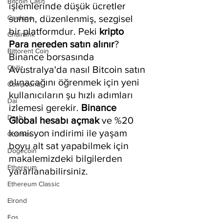
Bitcoin Cash
işlemlerinde düşük ücretler 
sunan, düzenlenmiş, sezgisel 
Cardano
bir platformdur. Peki 
kripto 
Chainlink
Para nereden satın alınır
? 
Bittorent Coin
Binance borsasında 
Chiliz
Avustralya'da nasıl Bitcoin satın 
alınacağını öğrenmek için yeni 
Compound
kullanıcıların şu hızlı adımları 
Dai
izlemesi gerekir. 
Binance 
Dash
Global hesabı açmak
 ve %20 
komisyon indirimi ile yaşam 
Cosmos
boyu alt sat yapabilmek için 
Dogecoin
makalemizdeki bilgilerden 
Ethereum
yararlanabilirsiniz.
Ethereum Classic
Elrond
Eos