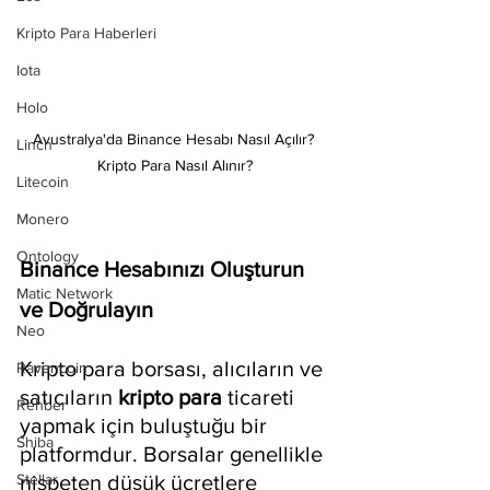
Kripto Para Haberleri
Iota
Holo
Avustralya'da Binance Hesabı Nasıl Açılır? 
Linch
Kripto Para Nasıl Alınır?
Litecoin
Monero
Ontology
Binance Hesabınızı Oluşturun 
Matic Network
ve Doğrulayın
Neo
Kripto para borsası, alıcıların ve 
Ravencoin
satıcıların 
kripto para 
ticareti 
Rehber
yapmak için buluştuğu bir 
Shiba
platformdur. Borsalar genellikle 
Stellar
nispeten düşük ücretlere 