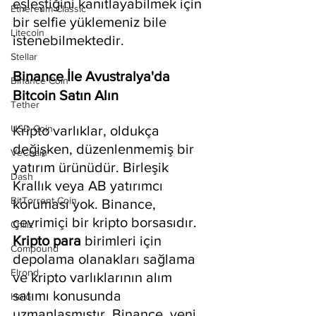
eşleştiğini kanıtlayabilmek için 
Ethereum Classic
bir selfie yüklemeniz bile 
Litecoin
istenebilmektedir.
Stellar
Binance İle Avustralya'da 
Binance Coin
Bitcoin Satın Alın
Tether
USD Coin
Kripto varlıklar, oldukça 
değişken, düzenlenmemiş bir 
VeChain
yatırım ürünüdür. Birleşik 
Dash
Krallık veya AB yatırımcı 
BitTorrent Coin
koruması yok. Binance, 
çevrimiçi bir kripto borsasıdır. 
Chiliz
Kripto para 
birimleri için 
Compound
depolama olanakları sağlama 
Elrond
ve kripto varlıklarının alım 
satımı konusunda 
Holo
uzmanlaşmıştır. Binance, yeni 