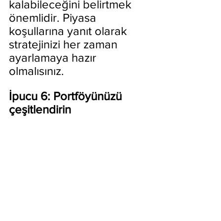
kalabileceğini belirtmek 
önemlidir. Piyasa 
koşullarına yanıt olarak 
stratejinizi her zaman 
ayarlamaya hazır 
olmalısınız.
İpucu 6: Portföyünüzü 
çeşitlendirin
Kripto para  portföyünüzü 
çeşitlendirmek, risklerinizi 
en aza indirmenize ve kar 
alma şansınızı artırmanıza 
yardımcı olabilir. Tüm 
fonlarınızı tek bir kripto 
para birimine yatırmak 