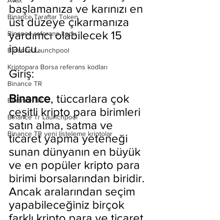
Avax
başlamanıza ve karınızı en 
Binance Taraftar Token
üst düzeye çıkarmanıza 
yardımcı olabilecek 15 
Binance referans kodu
ipucu.
Binance Launchpool
Kriptopara Borsa referans kodları
Giriş:
Binance TR
Binance
, tüccarlara çok 
Binance TR
çeşitli kripto para birimleri 
Binance Tr Launchpool
satın alma, satma ve 
Binance TR yeni listeleme kriptolar
ticaret yapma yeteneği 
sunan dünyanın en büyük 
ve en popüler kripto para 
birimi borsalarından biridir. 
Ancak aralarından seçim 
yapabileceğiniz birçok 
farklı kripto para ve ticaret 