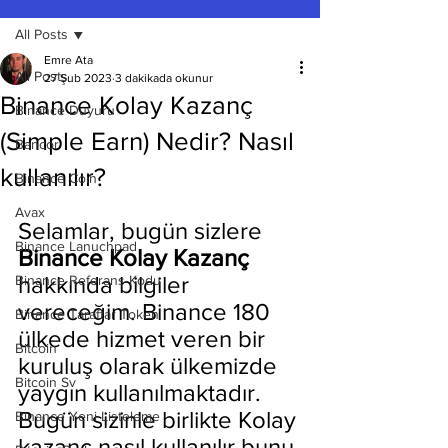
All Posts
Emre Ata
All Posts
27 Şub 2023
3 dakikada okunur
Binance Kolay Kazanç
Binance Duyuru
(Simple Earn) Nedir? Nasıl
Bancor
kullanılır?
Binance Coin
Avax
Selamlar, bugün sizlere 
Binance Lanuchpad
Binance Kolay Kazanç 
hakkında bilgiler 
Binance Referans Kodu
vereceğim. Binance 180 
Binance Taraftar Token
ülkede hizmet veren bir 
Bitcoin
kuruluş olarak ülkemizde 
Bitcoin Sv
yaygın kullanılmaktadır. 
Bugün sizinle birlikte Kolay 
Binance Yeni Listeleme
kazanç nasıl kullanılır bunu 