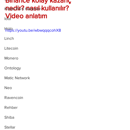
Binance kolay kazanç 
nedir? nasıl kullanılır? 
Kripto Para Haberleri
Video anlatım 
Iota
Holo
https://youtu.be/wbwqqqcohX8
Linch
Litecoin
Monero
Ontology
Matic Network
Neo
Ravencoin
Rehber
Shiba
Stellar