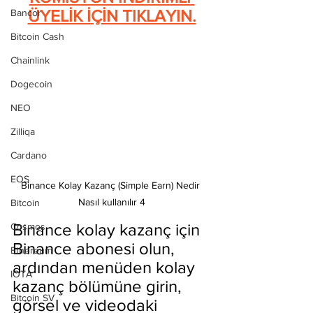
ÜYELİK İÇİN TIKLAYIN.
Bancor
Bitcoin Cash
Chainlink
Dogecoin
NEO
Zilliqa
Cardano
EOS
Binance Kolay Kazanç (Simple Earn) Nedir 
Nasıl kullanılır 4
Bitcoin
Binance kolay kazanç için 
Cosmos
Binance abonesi olun, 
Ethereum
ardından menüden kolay 
IOTA
kazanç bölümüne girin, 
Bitcoin SV
görsel ve videodaki 