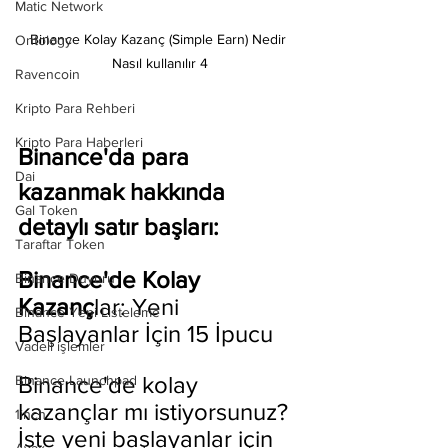
Matic Network
Binance Kolay Kazanç (Simple Earn) Nedir 
Ontology
Nasıl kullanılır 4
Ravencoin
Kripto Para Rehberi
Kripto Para Haberleri
Binance'da para 
Dai
kazanmak hakkında 
Gal Token
detaylı satır başları:
Taraftar Token
Binance'de Kolay 
Binance Duyuru
Kazanç
lar: Yeni 
Binance Yeni Listeleme
Başlayanlar İçin 15 İpucu
Vadeli işlemler
Binance'de kolay 
Binance Launchpad
kazançlar mı istiyorsunuz? 
1inch
İşte yeni başlayanlar için 