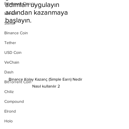
adımları uygulayın 
Ethereum Classic
ardından kazanmaya 
Litecoin
başlayın.
Stellar
Binance Coin
Tether
USD Coin
VeChain
Dash
Binance Kolay Kazanç (Simple Earn) Nedir 
BitTorrent Coin
Nasıl kullanılır 2
Chiliz
Compound
Elrond
Holo