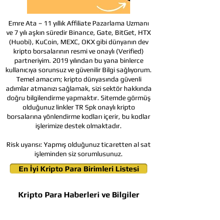
Emre Ata – 11 yıllık Affiliate Pazarlama Uzmanı
ve 7 yılı aşkın süredir Binance, Gate, BitGet, HTX
(Huobi), KuCoin, MEXC, OKX gibi dünyanın dev
kripto borsalarının resmi ve onaylı (Verified)
partneriyim. 2019 yılından bu yana binlerce
kullanıcıya sorunsuz ve güvenilir Bilgi sağlıyorum.
Temel amacım; kripto dünyasında güvenli
adımlar atmanızı sağlamak, sizi sektör hakkında
doğru bilgilendirme yapmaktır. Sitemde görmüş
olduğunuz linkler TR Spk onaylı kripto
borsalarına yönlendirme kodları içerir, bu kodlar
işlerimize destek olmaktadır.
Risk uyarısı:
Yapmış olduğunuz ticaretten al sat
işleminden siz sorumlusunuz.
En İyi Kripto Para Birimleri Listesi
Kripto Para Haberleri ve Bilgiler