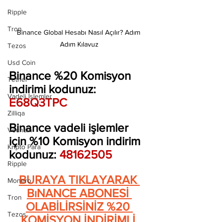
Ripple
Tron
Binance Global Hesabı Nasıl Açılır? Adım 
Adım Kılavuz
Tezos
Usd Coin
Binance %20 Komisyon 
Tether
indirimi kodunuz: 
Vadeli İşlemler
E68Q3TPC
Zilliqa
Binance vadeli işlemler 
Vechain
için %10 Komisyon indirim 
Kripto Para
kodunuz:
 48162505
Ripple
BURAYA TIKLAYARAK 
Monero
BıNANCE ABONESİ 
Tron
OLABİLİRSİNİZ %20 
Tezos
KOMİSYON İNDİRİMLİ 