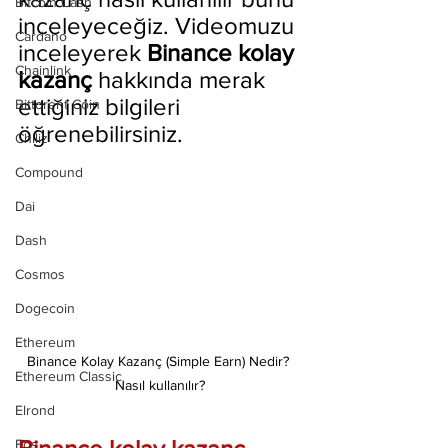
Bitcoin Cash
inceleyeceğiz. Videomuzu 
Cardano
inceleyerek 
Binance kolay 
Chainlink
kazanç
 hakkında merak 
ettiğiniz bilgileri 
Bittorent Coin
öğrenebilirsiniz.
Chiliz
Compound
Dai
Dash
Cosmos
Dogecoin
Ethereum
Binance Kolay Kazanç (Simple Earn) Nedir? 
Ethereum Classic
Nasıl kullanılır?
Elrond
Eos