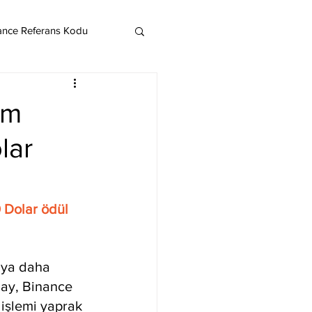
ance Referans Kodu
Cardano
Chainlink
im
lar
ereum
Litecoin
Monero
 Dolar ödül 
nya daha 
lay, Binance 
 işlemi yaprak 