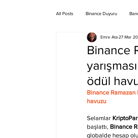
All Posts
Binance Duyuru
Ban
Emre Ata
27 Mar 2
Binance Taraftar Token
Bitco
Binance 
yarışması 
Bittorent Coin
Chiliz
Co
ödül hav
Ethereum Classic
Elrond
Binance Ramazan ka
havuzu
Selamlar 
KriptoPar
başlattı, 
Binance R
globalde hesap olu