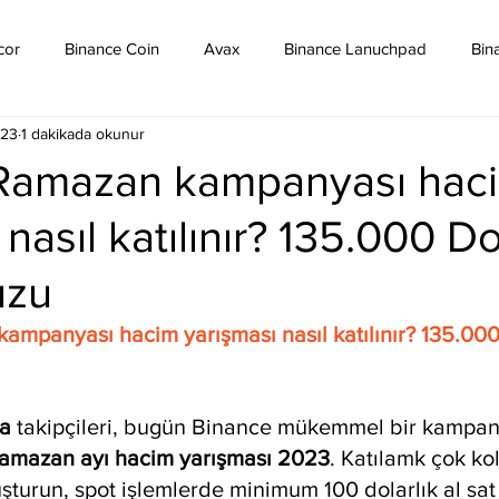
cor
Binance Coin
Avax
Binance Lanuchpad
Bin
023
1 dakikada okunur
in
Bitcoin Sv
Binance Yeni Listeleme
Bitcoin Cash
Ramazan kampanyası hac
nasıl katılınır? 135.000 Do
mpound
Dai
Dash
Cosmos
Dogecoin
Eth
uzu
Eos
Kripto Para Haberleri
Iota
Holo
Linch
mpanyası hacim yarışması nasıl katılınır? 135.000
a 
takipçileri, bugün Binance mükemmel bir kampa
amazan ayı hacim yarışması 2023
. Katılamk çok ko
şturun, spot işlemlerde minimum 100 dolarlık al sat