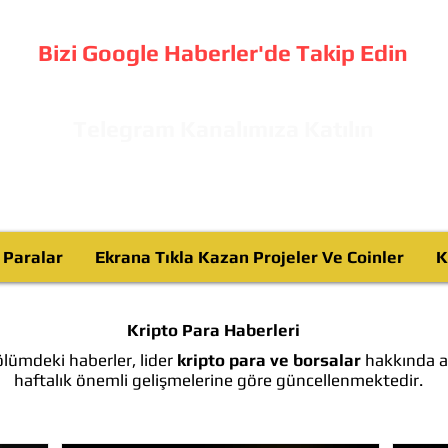
Bizi Google Haberler'de Takip Edin
Telegram Kanalımıza Katılın
o Paralar
Ekrana Tıkla Kazan Projeler Ve Coinler
K
Kripto Para Haberleri
lümdeki haberler, lider
kripto para ve borsalar
hakkında ay
haftalık önemli gelişmelerine göre güncellenmektedir.