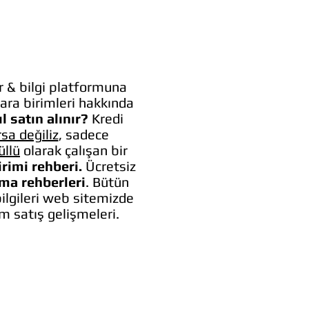
 & bilgi platformuna
ara birimleri hakkında
l satın alınır?
Kredi
rsa değiliz
, sadece
üllü
olarak çalışan bir
irimi rehberi.
Ücretsiz
lma rehberleri
. Bütün
bilgileri web sitemizde
um satış gelişmeleri.