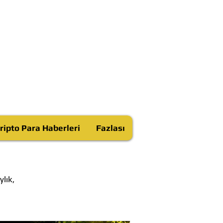
ripto Para Haberleri
Fazlası
lık,