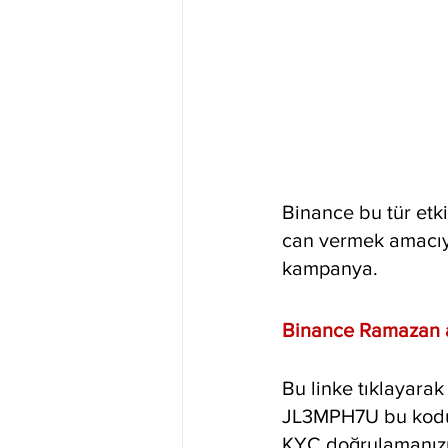
Binance bu tür etk
can vermek amacıyl
kampanya.
Binance Ramazan ay
Bu linke tıklayarak 
JL3MPH7U bu kodu 
KYC doğrulamanızı