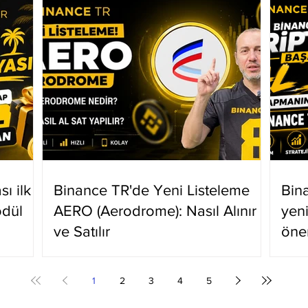
ı ilk
Binance TR'de Yeni Listeleme
Bin
ödül
AERO (Aerodrome): Nasıl Alınır
yen
ve Satılır
öne
1
2
3
4
5