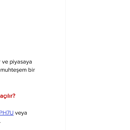
r ve piyasaya 
 muhteşem bir 
çılır?
3MPH7U
 veya 
.