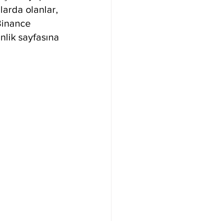
larda olanlar, 
Binance 
inlik sayfasına 