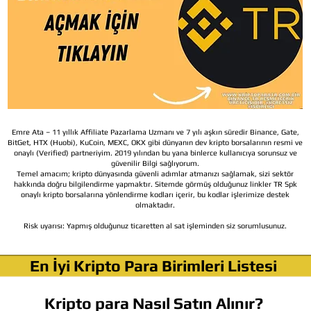
Emre Ata – 11 yıllık Affiliate Pazarlama Uzmanı ve 7 yılı aşkın süredir Binance, Gate,
BitGet, HTX (Huobi), KuCoin, MEXC, OKX gibi dünyanın dev kripto borsalarının resmi ve
onaylı (Verified) partneriyim. 2019 yılından bu yana binlerce kullanıcıya sorunsuz ve
güvenilir Bilgi sağlıyorum.
Temel amacım; kripto dünyasında güvenli adımlar atmanızı sağlamak, sizi sektör
hakkında doğru bilgilendirme yapmaktır. Sitemde görmüş olduğunuz linkler TR Spk
onaylı kripto borsalarına yönlendirme kodları içerir, bu kodlar işlerimize destek
olmaktadır.
Risk uyarısı:
Yapmış olduğunuz ticaretten al sat işleminden siz sorumlusunuz.
En İyi Kripto Para Birimleri Listesi
Kripto para Nasıl Satın Alınır?