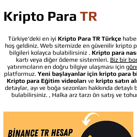
Kripto Para
TR
Türkiye'deki en iyi
Kripto Para TR Türkçe
haber
hoş geldiniz. Web sitemizde en güvenilir kripto p
bilgileri kolayca bulabilirsiniz .
Kripto para nası
kartı veya diğer ödeme sistemleri.
Biz bir bo
yatırımcıların en doğru bilgiye ulaşması için
gön
platformuz.
Yeni başlayanlar için kripto para b
Kripto para Eğitim videoları
ve
kripto satın a
detaylar, ayı ve boğa sezonları hakkında detaylı 
bulabilirsiniz. , Halka arz tarzı ön satış ve toh