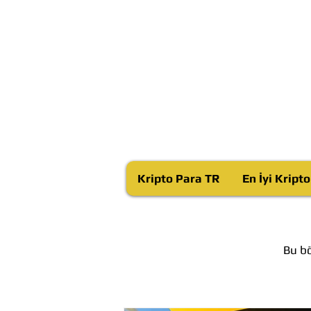
Kripto Para TR
En İyi Kript
Bu bö