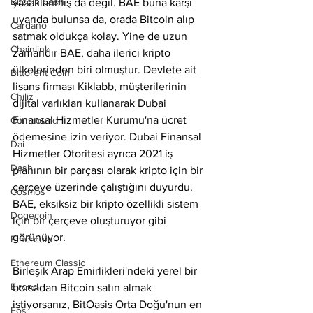
Bitcoin Cash
yasaklanmış da değil. BAE buna karşı 
uyarıda bulunsa da, orada Bitcoin alıp 
Cardano
satmak oldukça kolay. Yine de uzun 
Chainlink
zamandır BAE, daha ilerici kripto 
ülkelerinden biri olmuştur. Devlete ait 
Bittorent Coin
lisans firması Kiklabb, müşterilerinin 
Chiliz
dijital varlıkları kullanarak Dubai 
Finansal Hizmetler Kurumu'na ücret 
Compound
ödemesine izin veriyor. Dubai Finansal 
Dai
Hizmetler Otoritesi ayrıca 2021 iş 
Dash
planının bir parçası olarak kripto için bir 
çerçeve üzerinde çalıştığını duyurdu. 
Cosmos
BAE, eksiksiz bir kripto özellikli sistem 
Dogecoin
için bir çerçeve oluşturuyor gibi 
görünüyor.
Ethereum
Ethereum Classic
Birleşik Arap Emirlikleri'ndeki yerel bir 
Elrond
borsadan Bitcoin satın almak 
istiyorsanız, BitOasis Orta Doğu'nun en 
Eos