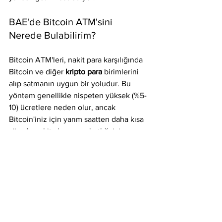
BAE'de Bitcoin ATM'sini 
Nerede Bulabilirim?
Bitcoin ATM'leri, nakit para karşılığında 
Bitcoin ve diğer 
kripto para
 birimlerini 
alıp satmanın uygun bir yoludur. Bu 
yöntem genellikle nispeten yüksek (%5-
10) ücretlere neden olur, ancak 
Bitcoin'iniz için yarım saatten daha kısa 
sürede nakit almanın rahatlığı için 
ödenmesi gereken bedel budur.
Birçok ATM operatörü, makineleri için 
canlı fiyatlar yayınlar, böylece daha 
ATM'yi ziyaret etmeden alacağınız tam 
oranı görebilirsiniz. Bazıları sizden 
kimlik doğrulamasını tamamlamanızı 