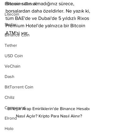
Bitcoin satın almadığınız sürece, 
Ethereum Classic
borsalardan daha özeldirler. Ne yazık ki, 
Litecoin
tüm BAE'de ve Dubai'de 5 yıldızlı Rixos 
Stellar
Premium Hotel'de yalnızca bir Bitcoin 
ATM'si var.
Binance Coin
Tether
USD Coin
VeChain
Dash
BitTorrent Coin
Chiliz
Compound
Birleşik Arap Emirliklerin'de Binance Hesabı 
Nasıl Açılır? Kripto Para Nasıl Alınır?
Elrond
Holo