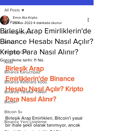
All Posts
Emre Ata Kripto
All Posts
25 Kas 2022
4 dakikada okunur
Birleşik Arap Emirliklerin'de
Binance Duyuru
Binance Hesabı Nasıl Açılır?
Bancor
Kripto Para Nasıl Alınır?
Binance Coin
Güncelleme tarihi:
11 Nis
Avax
Birleşik Arap 
Binance Lanuchpad
Emirliklerin'de Binance 
Binance Referans Kodu
Hesabı Nasıl Açılır? Kripto 
Binance Taraftar Token
Para Nasıl Alınır?
Bitcoin
Bitcoin Sv
Birleşik Arap Emirlikleri, Bitcoin'i yasal 
Binance Yeni Listeleme
bir ihale şekli olarak tanımıyor, ancak 