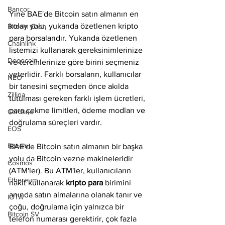
Bancor
Yine BAE'de Bitcoin satın almanın en 
kolay yolu, yukarıda özetlenen kripto 
Bitcoin Cash
para borsalarıdır. Yukarıda özetlenen 
Chainlink
listemizi kullanarak gereksinimlerinize 
Dogecoin
ve tercihlerinize göre birini seçmeniz 
yeterlidir. Farklı borsaların, kullanıcılar 
NEO
bir tanesini seçmeden önce akılda 
Zilliqa
tutulması gereken farklı işlem ücretleri, 
para çekme limitleri, ödeme modları ve 
Cardano
doğrulama süreçleri vardır.
EOS
Bitcoin
BAE'de Bitcoin satın almanın bir başka 
yolu da Bitcoin vezne makineleridir 
Cosmos
(ATM'ler). Bu ATM'ler, kullanıcıların 
Ethereum
nakit kullanarak 
kripto para
 birimini 
anında satın almalarına olanak tanır ve 
IOTA
çoğu, doğrulama için yalnızca bir 
Bitcoin SV
telefon numarası gerektirir, çok fazla 