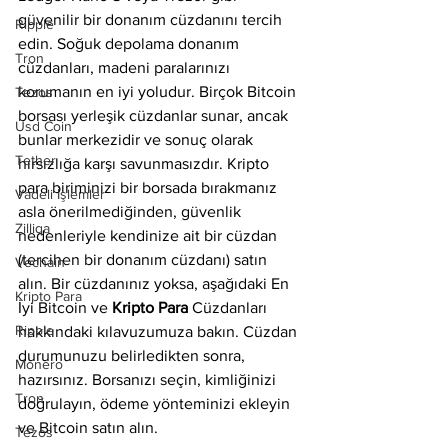
güvenilir bir donanım cüzdanını tercih 
Ripple
edin. Soğuk depolama donanım 
Tron
cüzdanları, madeni paralarınızı 
korumanın en iyi yoludur. Birçok Bitcoin 
Tezos
borsası yerleşik cüzdanlar sunar, ancak 
Usd Coin
bunlar merkezidir ve sonuç olarak 
Tether
hırsızlığa karşı savunmasızdır. Kripto 
para biriminizi bir borsada bırakmanız 
Vadeli İşlemler
asla önerilmediğinden, güvenlik 
Zilliqa
nedenleriyle kendinize ait bir cüzdan 
(tercihen bir donanım cüzdanı) satın 
Vechain
alın. Bir cüzdanınız yoksa, aşağıdaki En 
Kripto Para
İyi Bitcoin ve 
Kripto Para
 Cüzdanları 
Ripple
hakkındaki kılavuzumuza bakın. Cüzdan 
durumunuzu belirledikten sonra, 
Monero
hazırsınız. Borsanızı seçin, kimliğinizi 
Tron
doğrulayın, ödeme yönteminizi ekleyin 
ve Bitcoin satın alın.
Tezos