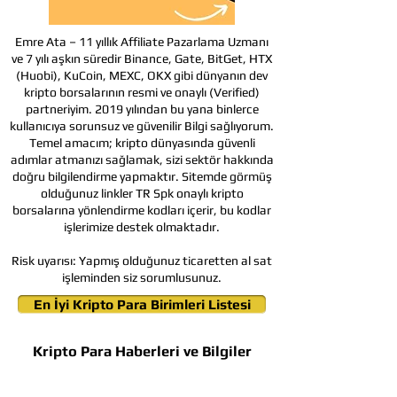
Emre Ata – 11 yıllık Affiliate Pazarlama Uzmanı
ve 7 yılı aşkın süredir Binance, Gate, BitGet, HTX
(Huobi), KuCoin, MEXC, OKX gibi dünyanın dev
kripto borsalarının resmi ve onaylı (Verified)
partneriyim. 2019 yılından bu yana binlerce
kullanıcıya sorunsuz ve güvenilir Bilgi sağlıyorum.
Temel amacım; kripto dünyasında güvenli
adımlar atmanızı sağlamak, sizi sektör hakkında
doğru bilgilendirme yapmaktır. Sitemde görmüş
olduğunuz linkler TR Spk onaylı kripto
borsalarına yönlendirme kodları içerir, bu kodlar
işlerimize destek olmaktadır.
Risk uyarısı:
Yapmış olduğunuz ticaretten al sat
işleminden siz sorumlusunuz.
En İyi Kripto Para Birimleri Listesi
Kripto Para Haberleri ve Bilgiler