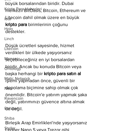
büyük borsalarından biridir. Dubai 
Kripto Para Haberleri
merkezli BitOasis, Bitcoin, Ethereum ve 
Litecoin dahil olmak üzere en büyük 
Iota
kripto para
 birimlerinin çoğunu 
Holo
destekler.
Linch
Düşük ücretleri sayesinde, hizmet 
Litecoin
verdikleri bir ülkede yaşıyorsanız 
Monero
seçebileceğiniz en iyi borsalardan 
biridir. Ancak bu konuda Bitcoin veya 
Ontology
başka herhangi bir 
kripto para satın al 
Matic Network
işlemi yapmadan önce, güvenli bir 
depolama biçimine sahip olmak çok 
Neo
önemlidir. Bitcoin'e yatırım yapmak şaka 
Ravencoin
değil, yatırımınızı güvence altına almak 
Rehber
da değil.
Shiba
Birleşik Arap Emirlikleri'nde yaşıyorsanız 
Stellar
Ledger Nano S veya Trezor gibi 