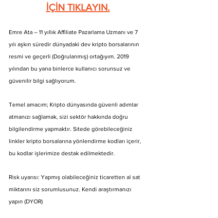
İÇİN TIKLAYIN.
Emre Ata – 11 yıllık Affiliate Pazarlama Uzmanı ve 7 
yılı aşkın süredir dünyadaki dev kripto borsalarının 
resmi ve geçerli (Doğrulanmış) ortağıyım. 2019 
yılından bu yana binlerce kullanıcı sorunsuz ve 
güvenilir bilgi sağlıyorum.
Temel amacım; Kripto dünyasında güvenli adımlar 
atmanızı sağlamak, sizi sektör hakkında doğru 
bilgilendirme yapmaktır. Sitede görebileceğiniz 
linkler kripto borsalarına yönlendirme kodları içerir, 
bu kodlar işlerimize destak edilmektedir.
Risk uyarısı: Yapmış olabileceğiniz ticaretten al sat 
miktarını siz sorumlusunuz. Kendi araştırmanızı 
yapın (DYOR)