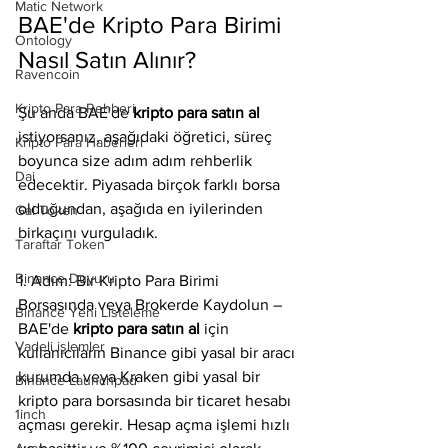
Matic Network
BAE'de Kripto Para Birimi 
Ontology
Nasıl Satın Alınır?
Ravencoin
Kripto Para Rehberi
Şu anda BAE'de 
kripto para satın al
istiyorsanız, aşağıdaki öğretici, süreç 
Kripto Para Haberleri
boyunca size adım adım rehberlik 
Dai
edecektir. Piyasada birçok farklı borsa 
olduğundan, aşağıda en iyilerinden 
Gal Token
birkaçını vurguladık.
Taraftar Token
Binance Duyuru
1. Adım: Bir Kripto Para Birimi 
Borsasında veya Brokerde Kaydolun – 
Binance Yeni Listeleme
BAE'de
 kripto para satın al 
için 
Vadeli işlemler
kullanıcıların Binance gibi yasal bir aracı 
kurumda veya Kraken gibi yasal bir 
Binance Launchpad
kripto para borsasında bir ticaret hesabı 
1inch
açması gerekir. Hesap açma işlemi hızlı 