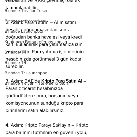
Avax
ve basittir ve %100 çevrimiçi olarak 
tamamlanabilir.
Binance Taraftar Token
Binance referans kodu
2. Adım: Para Yatırın – Alım satım 
hesabı doğrulamasından sonra, 
Binance Launchpool
doğrudan banka havalesi veya kredi 
Kriptopara Borsa referans kodları
kartı kullanarak para yatırmanıza izin 
verilecektir. Para yatırma işlemlerinin 
Binance TR
hesabınızda görünmesi 3 gün kadar 
Binance TR
sürebilir.
Binance Tr Launchpool
3. Adım: BAE'de 
Kripto Para Satın Al 
– 
Binance TR yeni listeleme kriptolar
Paranız ticaret hesabınızda 
göründükten sonra, borsanın veya 
komisyoncunun sunduğu kripto para 
birimlerini satın alabilirsiniz.
4. Adım: Kripto Parayı Saklayın – Kripto 
para birimini tutmanın en güvenli yolu, 