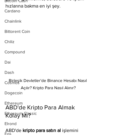
Bitcoin Cash
hızlarına bakma en iyi şey. 
Cardano
Chainlink
Bittorent Coin
Chiliz
Compound
Dai
Dash
Birleşik Devletler'de Binance Hesabı Nasıl 
Cosmos
Açılır? Kripto Para Nasıl Alınır?
Dogecoin
Ethereum
ABD'de Kripto Para Almak 
Ethereum Classic
Kolay Mı?
Elrond
ABD'de 
kripto para satın al 
işlemini 
Eos