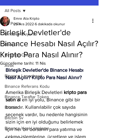
All Posts
Emre Ata Kripto
All Posts
25 Ara 2022
6 dakikada okunur
Birleşik Devletler'de
Binance Duyuru
Binance Hesabı Nasıl Açılır?
Bancor
Kripto Para Nasıl Alınır?
Binance Coin
Güncelleme tarihi:
11 Nis
Avax
Birleşik Devletler'de Binance Hesabı 
Binance Lanuchpad
Nasıl Açılır? Kripto Para Nasıl Alınır?
Binance Referans Kodu
Amerika Birleşik Devletleri
 kripto para 
Binance Taraftar Token
satın al
 en iyi yolu, Binance gibi bir 
borsadır. Kullanılabilir çok sayıda 
Bitcoin
seçenek vardır, bu nedenle hangisinin 
Bitcoin Sv
sizin için en iyi olduğunu belirlemek 
Binance Yeni Listeleme
için her bir borsanın para yatırma ve 
çekme işlemlerine, ücretlere ve işlem 