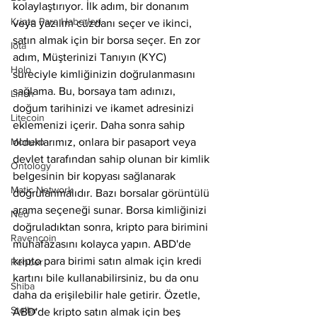
kolaylaştırıyor. İlk adım, bir donanım 
Kripto Para Haberleri
veya yazılım cüzdanı seçer ve ikinci, 
satın almak için bir borsa seçer. En zor 
Iota
adım, Müşterinizi Tanıyın (KYC) 
Holo
süreciyle kimliğinizin doğrulanmasını 
sağlama. Bu, borsaya tam adınızı, 
Linch
doğum tarihinizi ve ikamet adresinizi 
Litecoin
eklemenizi içerir. Daha sonra sahip 
Monero
olduklarımız, onlara bir pasaport veya 
devlet tarafından sahip olunan bir kimlik 
Ontology
belgesinin bir kopyası sağlanarak 
Matic Network
doğrulanmalıdır. Bazı borsalar görüntülü 
arama seçeneği sunar. Borsa kimliğinizi 
Neo
doğruladıktan sonra, kripto para birimini 
Ravencoin
muhafazasını kolayca yapın. ABD'de 
kripto para birimi satın almak için kredi 
Rehber
kartını bile kullanabilirsiniz, bu da onu 
Shiba
daha da erişilebilir hale getirir. Özetle, 
Stellar
ABD'de kripto satın almak için beş 