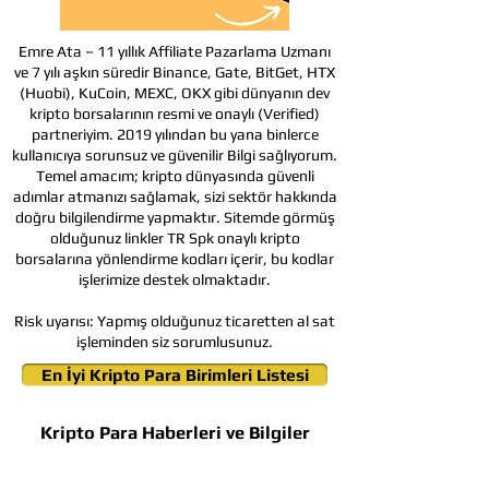
Emre Ata – 11 yıllık Affiliate Pazarlama Uzmanı
ve 7 yılı aşkın süredir Binance, Gate, BitGet, HTX
(Huobi), KuCoin, MEXC, OKX gibi dünyanın dev
kripto borsalarının resmi ve onaylı (Verified)
partneriyim. 2019 yılından bu yana binlerce
kullanıcıya sorunsuz ve güvenilir Bilgi sağlıyorum.
Temel amacım; kripto dünyasında güvenli
adımlar atmanızı sağlamak, sizi sektör hakkında
doğru bilgilendirme yapmaktır. Sitemde görmüş
olduğunuz linkler TR Spk onaylı kripto
borsalarına yönlendirme kodları içerir, bu kodlar
işlerimize destek olmaktadır.
Risk uyarısı:
Yapmış olduğunuz ticaretten al sat
işleminden siz sorumlusunuz.
En İyi Kripto Para Birimleri Listesi
Kripto Para Haberleri ve Bilgiler