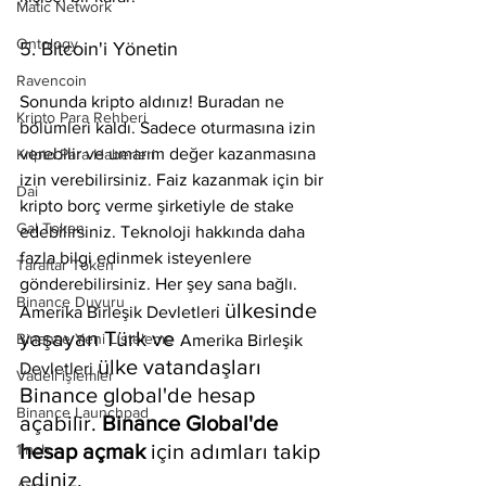
Matic Network
Ontology
5. Bitcoin'i Yönetin
Ravencoin
Sonunda kripto aldınız! Buradan ne 
Kripto Para Rehberi
bölümleri kaldı. Sadece oturmasına izin 
verebilir ve umarım değer kazanmasına 
Kripto Para Haberleri
izin verebilirsiniz. Faiz kazanmak için bir 
Dai
kripto borç verme şirketiyle de stake 
Gal Token
edebilirsiniz. Teknoloji hakkında daha 
fazla bilgi edinmek isteyenlere 
Taraftar Token
gönderebilirsiniz. Her şey sana bağlı. 
Binance Duyuru
ülkesinde 
Amerika Birleşik Devletleri 
yaşayan Türk ve 
Binance Yeni Listeleme
Amerika Birleşik 
ülke vatandaşları 
Devletleri 
Vadeli işlemler
Binance global'de hesap 
Binance Launchpad
açabilir. 
Binance Global'de 
hesap açmak
 için adımları takip 
1inch
ediniz.