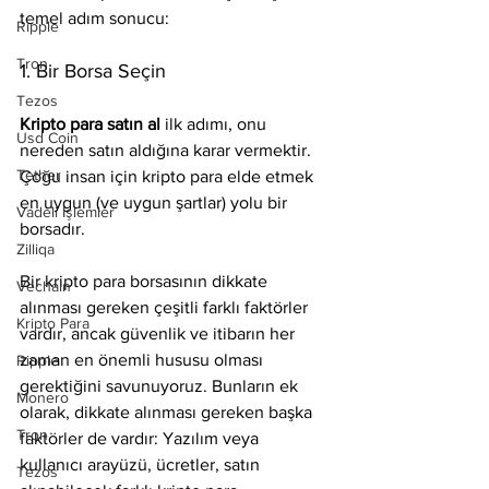
temel adım sonucu:
Ripple
Tron
1. Bir Borsa Seçin
Tezos
Kripto para satın al
 ilk adımı, onu 
Usd Coin
nereden satın aldığına karar vermektir. 
Tether
Çoğu insan için kripto para elde etmek 
en uygun (ve uygun şartlar) yolu bir 
Vadeli İşlemler
borsadır.
Zilliqa
Bir kripto para borsasının dikkate 
Vechain
alınması gereken çeşitli farklı faktörler 
Kripto Para
vardır, ancak güvenlik ve itibarın her 
zaman en önemli hususu olması 
Ripple
gerektiğini savunuyoruz. Bunların ek 
Monero
olarak, dikkate alınması gereken başka 
Tron
faktörler de vardır: Yazılım veya 
kullanıcı arayüzü, ücretler, satın 
Tezos