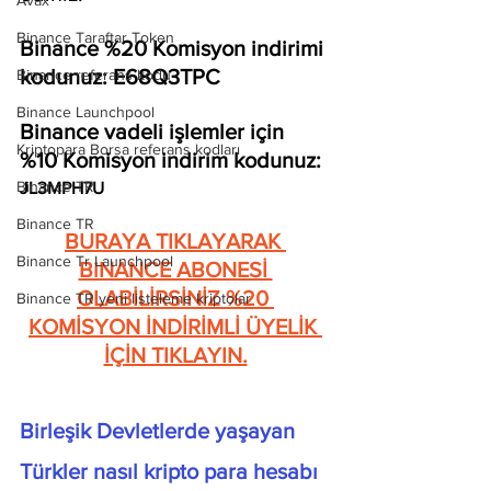
Avax
Binance Taraftar Token
Binance %20 Komisyon indirimi 
kodunuz: E68Q3TPC
Binance referans kodu
Binance Launchpool
Binance vadeli işlemler için 
Kriptopara Borsa referans kodları
%10 Komisyon indirim kodunuz: 
Binance TR
JL3MPH7U
Binance TR
BURAYA TIKLAYARAK 
Binance Tr Launchpool
BiNANCE ABONESİ 
OLABİLİRSİNİZ %20 
Binance TR yeni listeleme kriptolar
KOMİSYON İNDİRİMLİ ÜYELİK 
İÇİN TIKLAYIN.
Birleşik Devletlerde yaşayan 
Türkler nasıl kripto para hesabı 