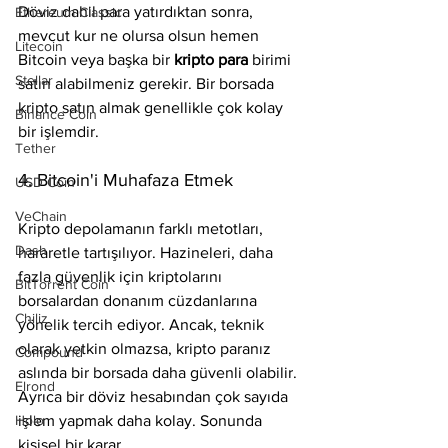
Döviz dahil para yatırdıktan sonra, 
Ethereum Classic
mevcut kur ne olursa olsun hemen 
Litecoin
Bitcoin veya başka bir 
kripto para 
birimi 
Stellar
satın alabilmeniz gerekir. Bir borsada 
kripto satın almak genellikle çok kolay 
Binance Coin
bir işlemdir.
Tether
4. Bitcoin'i Muhafaza Etmek
USD Coin
VeChain
Kripto depolamanın farklı metotları, 
Dash
hararetle tartışılıyor. Hazineleri, daha 
fazla güvenlik için kriptolarını 
BitTorrent Coin
borsalardan donanım cüzdanlarına 
Chiliz
yönelik tercih ediyor. Ancak, teknik 
olarak yetkin olmazsa, kripto paranız 
Compound
aslında bir borsada daha güvenli olabilir. 
Elrond
Ayrıca bir döviz hesabından çok sayıda 
Holo
işlem yapmak daha kolay. Sonunda 
kişisel bir karar.