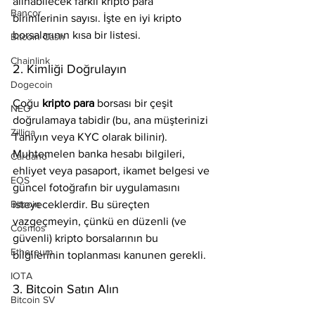
alınabilecek farklı kripto para 
Bancor
birimlerinin sayısı. İşte en iyi kripto 
borsalarının kısa bir listesi.
Bitcoin Cash
Chainlink
2. Kimliği Doğrulayın
Dogecoin
Çoğu 
kripto para 
borsası bir çeşit 
NEO
doğrulamaya tabidir (bu, ana müşterinizi 
Zilliqa
Tanıyın veya KYC olarak bilinir). 
Muhtemelen banka hesabı bilgileri, 
Cardano
ehliyet veya pasaport, ikamet belgesi ve 
EOS
güncel fotoğrafın bir uygulamasını 
Bitcoin
isteyeceklerdir. Bu süreçten 
vazgeçmeyin, çünkü en düzenli (ve 
Cosmos
güvenli) kripto borsalarının bu 
Ethereum
bilgilerinin toplanması kanunen gerekli.
IOTA
3. Bitcoin Satın Alın
Bitcoin SV