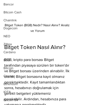
Bancor
Bitcoin Cash
Chainlink
Bitget Token (BGB) Nedir? Nasıl Alınır? Analiz 
Dogecoin
ve Yorum
NEO
Zilliqa
Bitget Token Nasıl Alınır?
Cardano
BGB, kripto para borsası Bitget 
EOS
tarafından piyasaya sürülen bir token'dır 
Bitcoin
ve Bitget borsası üzerinden alınabilir. İlk 
Cosmos
olarak, Bitget borsasına kayıt olmanız 
gerekmektedir. Kayıt tamamlandıktan 
Ethereum
sonra, hesabınızı doğrulamak için 
IOTA
gerekli belgeleri yüklemeniz 
gerekebilir. Ardından, hesabınıza para 
Bitcoin SV
yatırmanız gerekmektedir.