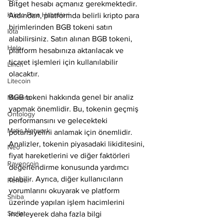
Bitget hesabı açmanız gerekmektedir. 
Kripto Para Haberleri
Ardından, platformda belirli kripto para 
birimlerinden BGB tokeni satın 
Iota
alabilirsiniz. Satın alınan BGB tokeni, 
Holo
platform hesabınıza aktarılacak ve 
ticaret işlemleri için kullanılabilir 
Linch
olacaktır.
Litecoin
BGB tokeni hakkında genel bir analiz 
Monero
yapmak önemlidir. Bu, tokenin geçmiş 
Ontology
performansını ve gelecekteki 
Matic Network
potansiyelini anlamak için önemlidir. 
Analizler, tokenin piyasadaki likiditesini, 
Neo
fiyat hareketlerini ve diğer faktörleri 
Ravencoin
değerlendirme konusunda yardımcı 
olabilir. Ayrıca, diğer kullanıcıların 
Rehber
yorumlarını okuyarak ve platform 
Shiba
üzerinde yapılan işlem hacimlerini 
Stellar
inceleyerek daha fazla bilgi 