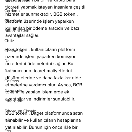
Bitcoin Cash
ticareti yapmak isteyen insanlara çeşitli 
Cardano
hizmetler sunmaktadır. BGB tokeni, 
Chainlink
platform üzerinde işlem yaparken 
kullanılan bir ödeme aracıdır ve bazı 
Bittorent Coin
avantajlar sağlar.
Chiliz
BGB tokeni, kullanıcıların platform 
Compound
üzerinde işlem yaparken komisyon 
Dai
ücretlerini ödemelerini sağlar. Bu, 
kullanıcıların ticaret maliyetlerini 
Dash
düşürmelerine ve daha fazla kar elde 
Cosmos
etmelerine yardımcı olur. Ayrıca, BGB 
Dogecoin
tokeni ile yapılan işlemlerde ek 
avantajlar ve indirimler sunulabilir.
Ethereum
Ethereum Classic
BGB tokeni, Bitget platformunda satın 
alınabilir ve kullanıcıların hesaplarına 
Elrond
yatırılabilir. Bunun için öncelikle bir 
Eos