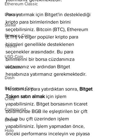
Ethereum Classic
Litecoin
Para yatırmak için Bitget'in desteklediği 
kripto para birimlerinden birini 
Stellar
seçebilirsiniz. Bitcoin (BTC), Ethereum 
Binance Coin
(ETH) ve diğer popüler kripto para 
birimleri genellikle desteklenen 
Tether
seçenekler arasındadır. Bu para 
USD Coin
birimlerini bir borsa cüzdanınıza 
aktarmanız ve ardından Bitget 
VeChain
hesabınıza yatırmanız gerekmektedir.
Dash
BitTorrent Coin
Hesabınıza para yatırdıktan sonra, 
Bitget 
Token satın almak 
için işlem 
Chiliz
yapabilirsiniz. Bitget borsasının ticaret 
Compound
bölümünde BGB ile eşleştirilen bir çift 
bulup bu çift üzerinden işlem 
Elrond
yapabilirsiniz. İşlem yapmadan önce, 
Holo
önceki performansı inceleyin ve piyasa 