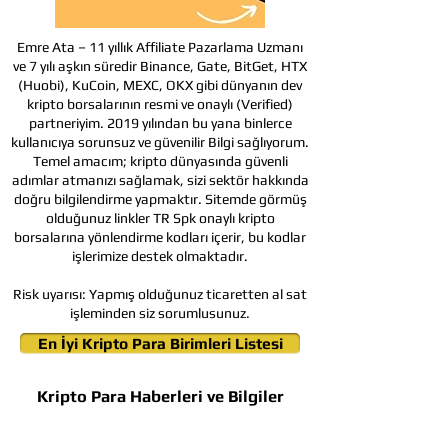
Emre Ata – 11 yıllık Affiliate Pazarlama Uzmanı
ve 7 yılı aşkın süredir Binance, Gate, BitGet, HTX
(Huobi), KuCoin, MEXC, OKX gibi dünyanın dev
kripto borsalarının resmi ve onaylı (Verified)
partneriyim. 2019 yılından bu yana binlerce
kullanıcıya sorunsuz ve güvenilir Bilgi sağlıyorum.
Temel amacım; kripto dünyasında güvenli
adımlar atmanızı sağlamak, sizi sektör hakkında
doğru bilgilendirme yapmaktır. Sitemde görmüş
olduğunuz linkler TR Spk onaylı kripto
borsalarına yönlendirme kodları içerir, bu kodlar
işlerimize destek olmaktadır.
Risk uyarısı:
Yapmış olduğunuz ticaretten al sat
işleminden siz sorumlusunuz.
En İyi Kripto Para Birimleri Listesi
Kripto Para Haberleri ve Bilgiler