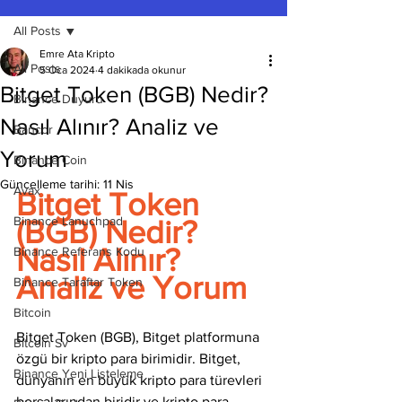
All Posts
Emre Ata Kripto
All Posts
5 Oca 2024
4 dakikada okunur
Bitget Token (BGB) Nedir?
Binance Duyuru
Nasıl Alınır? Analiz ve
Bancor
Yorum
Binance Coin
Güncelleme tarihi:
11 Nis
Avax
Bitget Token 
Binance Lanuchpad
(BGB) Nedir? 
Nasıl Alınır? 
Binance Referans Kodu
Analiz ve Yorum
Binance Taraftar Token
Bitcoin
Bitget Token (BGB), Bitget platformuna 
Bitcoin Sv
özgü bir kripto para birimidir. Bitget, 
Binance Yeni Listeleme
dünyanın en büyük kripto para türevleri 
borsalarından biridir ve kripto para 