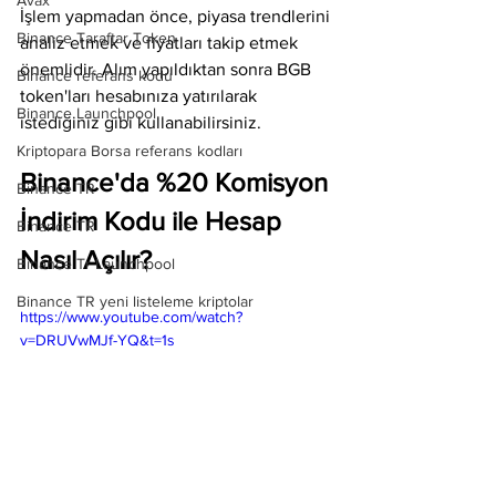
Avax
İşlem yapmadan önce, piyasa trendlerini 
Binance Taraftar Token
analiz etmek ve fiyatları takip etmek 
önemlidir. Alım yapıldıktan sonra BGB 
Binance referans kodu
token'ları hesabınıza yatırılarak 
Binance Launchpool
istediğiniz gibi kullanabilirsiniz.
Kriptopara Borsa referans kodları
Binance'da %20 Komisyon 
Binance TR
İndirim Kodu ile Hesap 
Binance TR
Nasıl Açılır?
Binance Tr Launchpool
Binance TR yeni listeleme kriptolar
https://www.youtube.com/watch?
v=DRUVwMJf-YQ&t=1s