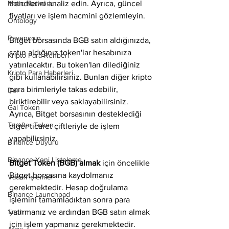
Matic Network
trendlerini analiz edin. Ayrıca, güncel 
fiyatları ve işlem hacmini gözlemleyin.
Ontology
Ravencoin
Bitget borsasında BGB satın aldığınızda, 
satın aldığınız token'lar hesabınıza 
Kripto Para Rehberi
yatırılacaktır. Bu token'ları dilediğiniz 
Kripto Para Haberleri
gibi kullanabilirsiniz. Bunları diğer kripto 
para birimleriyle takas edebilir, 
Dai
biriktirebilir veya saklayabilirsiniz. 
Gal Token
Ayrıca, Bitget borsasının desteklediği 
Taraftar Token
diğer ticaret çiftleriyle de işlem 
yapabilirsiniz.
Binance Duyuru
Binance Yeni Listeleme
Bitget Token (BGB) almak
 için öncelikle 
Bitget borsasına kaydolmanız 
Vadeli işlemler
gerekmektedir. Hesap doğrulama 
Binance Launchpad
işlemini tamamladıktan sonra para 
1inch
yatırmanız ve ardından BGB satın almak 
için işlem yapmanız gerekmektedir. 