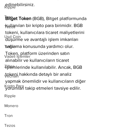
edinebilirsiniz.
Ripple
Tron
Bitget Token
 (BGB), Bitget platformunda 
kullanılan bir kripto para birimidir. BGB 
Tezos
tokeni, kullanıcılara ticaret maliyetlerini 
Usd Coin
düşürme ve avantajlı işlem imkanları 
sağlama konusunda yardımcı olur. 
Tether
Token, platform üzerinden satın 
Vadeli İşlemler
alınabilir ve kullanıcıların ticaret 
Zilliqa
işlemlerinde kullanılabilir. Ancak, BGB 
tokeni hakkında detaylı bir analiz 
Vechain
yapmak önemlidir ve kullanıcıların diğer 
Kripto Para
yorumları takip etmeleri tavsiye edilir.
Ripple
Monero
Tron
Tezos