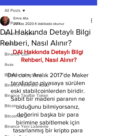
All Posts
Emre Ata
All Posts
20 Kas 2020
4 dakikada okunur
DAI Hakkında Detaylı Bilgi
Binance Duyuru
Rehberi, Nasıl Alınır?
Bancor
DAI Hakkında Detaylı Bilgi 
Binance Coin
Rehberi, Nasıl Alınır?
Avax
DAI coin, Aralık 2017'de Maker 
Binance Lanuchpad
tarafından piyasaya sürülen 
Binance Referans Kodu
eski stabilcoinlerden biridir. 
Binance Taraftar Token
Sabit bir madeni paranın ne 
Bitcoin
olduğunu bilmiyorsanız, 
değerini başka bir para 
Bitcoin Sv
birimine sabitlemek için 
Binance Yeni Listeleme
tasarlanmış bir kripto para 