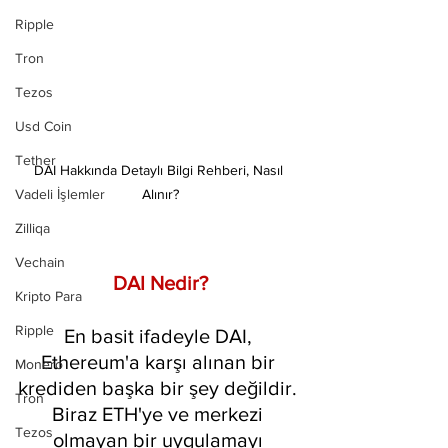
Ripple
Tron
Tezos
Usd Coin
Tether
DAI Hakkında Detaylı Bilgi Rehberi, Nasıl 
Alınır?
Vadeli İşlemler
Zilliqa
Vechain
DAI Nedir?
Kripto Para
Ripple
En basit ifadeyle DAI, 
Ethereum'a karşı alınan bir 
Monero
krediden başka bir şey değildir. 
Tron
Biraz ETH'ye ve merkezi 
Tezos
olmayan bir uygulamayı 