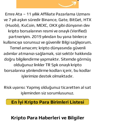
Emre Ata – 11 yıllık Affiliate Pazarlama Uzmanı
ve 7 yılı aşkın süredir Binance, Gate, BitGet, HTX
(Huobi), KuCoin, MEXC, OKX gibi dünyanın dev
kripto borsalarının resmi ve onaylı (Verified)
partneriyim. 2019 yılından bu yana binlerce
kullanıcıya sorunsuz ve güvenilir Bilgi sağlıyorum.
Temel amacım; kripto dünyasında güvenli
adımlar atmanızı sağlamak, sizi sektör hakkında
doğru bilgilendirme yapmaktır. Sitemde görmüş
olduğunuz linkler TR Spk onaylı kripto
borsalarına yönlendirme kodları içerir, bu kodlar
işlerimize destek olmaktadır.
Risk uyarısı:
Yapmış olduğunuz ticaretten al sat
işleminden siz sorumlusunuz.
En İyi Kripto Para Birimleri Listesi
Kripto Para Haberleri ve Bilgiler