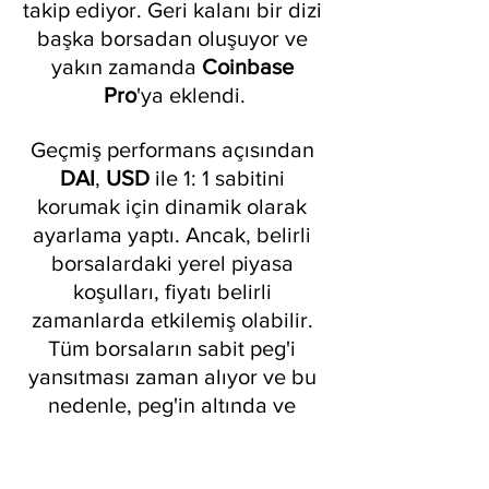
takip ediyor. Geri kalanı bir dizi 
başka borsadan oluşuyor ve 
yakın zamanda 
Coinbase 
Pro
'ya eklendi.
Geçmiş performans açısından 
DAI
, 
USD 
ile 1: 1 sabitini 
korumak için dinamik olarak 
ayarlama yaptı. Ancak, belirli 
borsalardaki yerel piyasa 
koşulları, fiyatı belirli 
zamanlarda etkilemiş olabilir. 
Tüm borsaların sabit peg'i 
yansıtması zaman alıyor ve bu 
nedenle, peg'in altında ve 
üstünde yaklaşık % 3'lük bir 
oynaklık var.