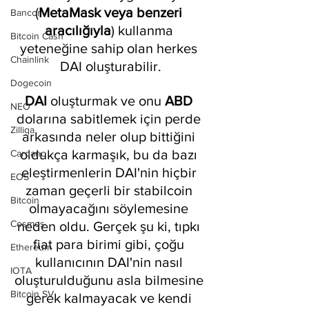
(
MetaMask veya benzeri 
Bancor
aracılığıyla
) kullanma 
Bitcoin Cash
yeteneğine sahip olan herkes 
Chainlink
DAI oluşturabilir.
Dogecoin
DAI 
oluşturmak ve onu 
ABD 
NEO
dolarına sabitlemek için perde 
Zilliqa
arkasında neler olup bittiğini 
oldukça karmaşık, bu da bazı 
Cardano
eleştirmenlerin DAI'nin hiçbir 
EOS
zaman geçerli bir stabilcoin 
Bitcoin
olmayacağını söylemesine 
Cosmos
neden oldu. Gerçek şu ki, tıpkı 
fiat para birimi gibi, çoğu 
Ethereum
kullanıcının DAI'nin nasıl 
IOTA
oluşturulduğunu asla bilmesine 
Bitcoin SV
gerek kalmayacak ve kendi 