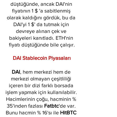
düştüğünde, ancak DAI'nin 
fiyatının 1 $ 'a sabitlenmiş 
olarak kaldığını gördük, bu da 
DAI'yi 1 $' da tutmak için 
devreye alınan çek ve 
bakiyeleri kanıtladı. ETH'nin 
fiyatı düştüğünde bile çalışır.
DAI Stablecoin Piyasaları
DAI
, hem merkezi hem de 
merkezi olmayan çeşitliliği 
içeren bir dizi farklı borsada 
işlem yapmak için kullanılabilir. 
Hacimlerinin çoğu, hacminin % 
35'inden fazlası 
Fatbtc
'de var. 
Bunu hacmin % 16'sı ile 
HitBTC 