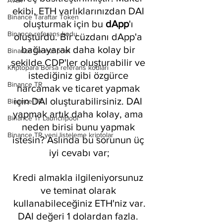
Avax
ekibi, ETH varlıklarınızdan DAI 
Binance Taraftar Token
oluşturmak için bu 
dApp
'ı 
Binance referans kodu
oluşturdu. Bir cüzdanı dApp'a 
bağlayarak daha kolay bir 
Binance Launchpool
şekilde CDP'ler oluşturabilir ve 
Kriptopara Borsa referans kodları
istediğiniz gibi özgürce 
Binance TR
harcamak ve ticaret yapmak 
için DAI oluşturabilirsiniz. DAI 
Binance TR
yapmak artık daha kolay, ama 
Binance Tr Launchpool
neden birisi bunu yapmak 
Binance TR yeni listeleme kriptolar
istesin? Aslında bu sorunun üç 
iyi cevabı var;
Kredi almakla ilgileniyorsunuz 
ve teminat olarak 
kullanabileceğiniz ETH'niz var.
DAI değeri 1 dolardan fazla. 