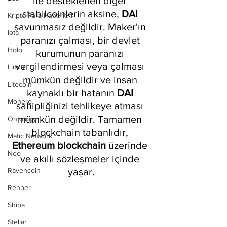
ile desteklenen diğer 
stabilcoinlerin aksine, 
DAI 
Kripto Para Haberleri
savunmasız değildir. Maker'ın 
Iota
paranızı çalması, bir devlet 
Holo
kurumunun paranızı 
vergilendirmesi veya çalması 
Linch
mümkün değildir ve insan 
Litecoin
kaynaklı bir hatanın 
DAI 
Monero
sahipliğinizi tehlikeye atması 
mümkün değildir. Tamamen 
Ontology
blockchain tabanlıdır, 
Matic Network
Ethereum blockchain
 üzerinde 
Neo
ve akıllı sözleşmeler içinde 
Ravencoin
yaşar.
Rehber
Shiba
Stellar