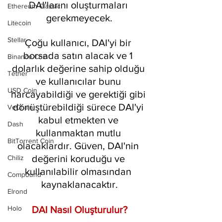
DAI'larını oluşturmaları 
Ethereum Classic
gerekmeyecek.
Litecoin
Stellar
Çoğu kullanıcı, DAI'yi bir 
borsada satın alacak ve 1 
Binance Coin
dolarlık değerine sahip olduğu 
Tether
ve kullanıcılar bunu 
USD Coin
harcayabildiği ve gerektiği gibi 
dönüştürebildiği sürece DAI'yi 
VeChain
kabul etmekten ve 
Dash
kullanmaktan mutlu 
BitTorrent Coin
olacaklardır. Güven, DAI'nin 
değerini koruduğu ve 
Chiliz
kullanılabilir olmasından 
Compound
kaynaklanacaktır.
Elrond
DAI Nasıl Oluşturulur?
Holo