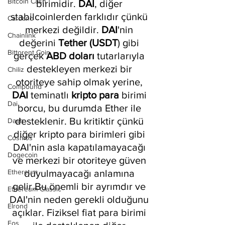
Bitcoin Cash
birimidir. 
DAI
, diğer 
stabilcoinlerden farklıdır çünkü 
Cardano
merkezi değildir. 
DAI
'nin 
Chainlink
değerini 
Tether (USDT
) gibi 
Bittorent Coin
gerçek 
ABD doları
 tutarlarıyla 
destekleyen merkezi bir 
Chiliz
otoriteye sahip olmak yerine, 
Compound
DAI 
teminatlı 
kripto para
 birimi 
Dai
borcu, bu durumda Ether ile 
desteklenir. Bu kritiktir çünkü 
Dash
diğer kripto para birimleri gibi 
Cosmos
DAI'nin asla kapatılamayacağı 
Dogecoin
ve merkezi bir otoriteye güven 
Ethereum
duyulmayacağı anlamına 
gelir.Bu önemli bir ayrımdır ve 
Ethereum Classic
DAI'nin neden gerekli olduğunu 
Elrond
açıklar. Fiziksel fiat para birimi 
Eos