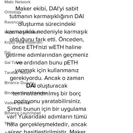
Matic Network
Maker ekibi, DAI'yi sabit 
Ontology
tutmanın karmaşıklığının DAI 
Ravencoin
oluşturma sürecindeki 
karmaşıklık nedeniyle karmaşık 
Kripto Para Rehberi
olduğunu fark etti. Önceden, 
Kripto Para Haberleri
önce ETH'nizi wETH haline 
Dai
getirme adımlarından geçmeniz 
ve ardından bunu pETH 
Gal Token
yapmak için kullanmanız 
Taraftar Token
gerekiyordu. Ancak o zaman 
Binance Duyuru
DAI 
oluşturacak 
teminatlandırılmış bir borç 
Binance Yeni Listeleme
pozisyonu yaratabilirsiniz.
Vadeli işlemler
Şimdi bunun için bir uygulama 
Binance Launchpad
var! Yukarıdaki adımların tümü 
1inch
hala gerçekleşmektedir, ancak 
süreç basitleştirilmiştir. Maker 