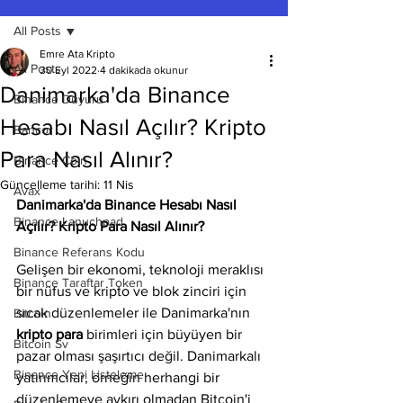
All Posts
Emre Ata Kripto
All Posts
30 Eyl 2022
4 dakikada okunur
Danimarka'da Binance
Binance Duyuru
Hesabı Nasıl Açılır? Kripto
Bancor
Para Nasıl Alınır?
Binance Coin
Güncelleme tarihi:
11 Nis
Avax
Danimarka'da Binance Hesabı Nasıl 
Binance Lanuchpad
Açılır? Kripto Para Nasıl Alınır?
Binance Referans Kodu
Gelişen bir ekonomi, teknoloji meraklısı 
Binance Taraftar Token
bir nüfus ve kripto ve blok zinciri için 
sıcak düzenlemeler ile Danimarka'nın 
Bitcoin
kripto para 
birimleri için büyüyen bir 
Bitcoin Sv
pazar olması şaşırtıcı değil. Danimarkalı 
Binance Yeni Listeleme
yatırımcılar, örneğin herhangi bir 
düzenlemeye aykırı olmadan Bitcoin'i 