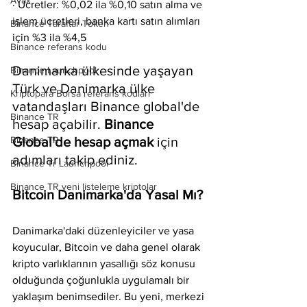
Avax
· Ücretler: %0,02 ila %0,10 satın alma ve 
işlem ücretleri, banka kartı satın alımları 
Binance Taraftar Token
için %3 ila %4,5
Binance referans kodu
Danimarka ülkesinde yaşayan 
Binance Launchpool
Türk ve Danimarka ülke 
Kriptopara Borsa referans kodları
vatandaşları Binance global'de 
Binance TR
hesap açabilir. 
Binance 
Binance TR
Global'de hesap açmak
 için 
adımları takip ediniz.
Binance Tr Launchpool
Binance TR yeni listeleme kriptolar
Bitcoin Danimarka'da Yasal Mı?
Danimarka'daki düzenleyiciler ve yasa 
koyucular, Bitcoin ve daha genel olarak 
kripto varlıklarının yasallığı söz konusu 
olduğunda çoğunlukla uygulamalı bir 
yaklaşım benimsediler. Bu yeni, merkezi 