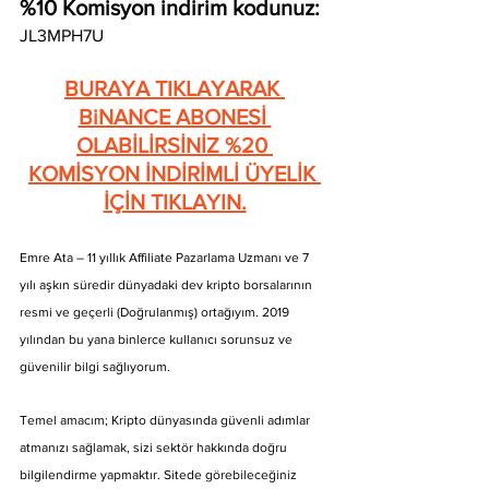
%10 Komisyon indirim kodunuz: 
JL3MPH7U
BURAYA TIKLAYARAK 
BiNANCE ABONESİ 
OLABİLİRSİNİZ %20 
KOMİSYON İNDİRİMLİ ÜYELİK 
İÇİN TIKLAYIN.
Emre Ata – 11 yıllık Affiliate Pazarlama Uzmanı ve 7 
yılı aşkın süredir dünyadaki dev kripto borsalarının 
resmi ve geçerli (Doğrulanmış) ortağıyım. 2019 
yılından bu yana binlerce kullanıcı sorunsuz ve 
güvenilir bilgi sağlıyorum.
Temel amacım; Kripto dünyasında güvenli adımlar 
atmanızı sağlamak, sizi sektör hakkında doğru 
bilgilendirme yapmaktır. Sitede görebileceğiniz 