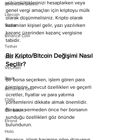
yükümlülüklerinizi hesaplarken veya 
Ethereum Classic
genel vergi amaçları için kriptoyu mülk 
Litecoin
olarak düşünmelisiniz. Kripto olarak 
Stellar
kazanılan kişisel gelir, yazı yazılırken 
kazanç üzerinden kazanç vergisine 
Binance Coin
tabidir.
Tether
Bir Kripto/Bitcoin Değişimi Nasıl 
USD Coin
Seçilir?
VeChain
Dash
Bir borsa seçerken, işlem gören para 
birimlerini, mevcut özellikleri ve geçerli 
BitTorrent Coin
ücretler, fiyatlar ve para yatırma 
Chiliz
yöntemlerini dikkate almak önemlidir. 
Bir karar vermeden önce her borsanın 
Compound
sunduğu özellikleri göz önünde 
Elrond
bulundurun.
Holo
Binance, işlem hacmine göre dünyanın 