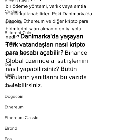
Bitcoin Cash
bir ödeme yöntemi, varlık veya emtia 
Cardano
olarak kullanabilirler. Peki Danimarka'da 
Bitcoin, Ethereum ve diğer kripto para 
Chainlink
birimlerini satın almanın en iyi yolu 
Bittorent Coin
Danimarka'da yaşayan 
nedir? 
Chiliz
Türk vatandaşları nasıl kripto 
para hesabı açabilir?
 Binance 
Compound
Global üzerinde al sat işlemini 
Dai
nasıl yapabilirsiniz? Bütün 
Dash
soruların yanıtlarını bu yazıda 
bulabilirsiniz.
Cosmos
Dogecoin
Ethereum
Ethereum Classic
Elrond
Eos