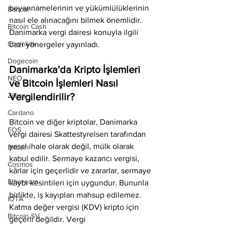
beyannamelerinin ve yükümlülüklerinin 
Bancor
nasıl ele alınacağını bilmek önemlidir. 
Bitcoin Cash
Danimarka vergi dairesi konuyla ilgili 
Chainlink
bazı yönergeler yayınladı.
Dogecoin
Danimarka'da Kripto İşlemleri 
NEO
ve Bitcoin İşlemleri Nasıl 
Zilliqa
Vergilendirilir?
Cardano
Bitcoin ve diğer kriptolar, Danimarka 
EOS
vergi dairesi Skattestyrelsen tarafından 
yasal ihale olarak değil, mülk olarak 
Bitcoin
kabul edilir. Sermaye kazancı vergisi, 
Cosmos
kârlar için geçerlidir ve zararlar, sermaye 
Ethereum
kaybı kesintileri için uygundur. Bununla 
birlikte, iş kayıpları mahsup edilemez. 
IOTA
Katma değer vergisi (KDV) kripto için 
Bitcoin SV
geçerli değildir. Vergi 