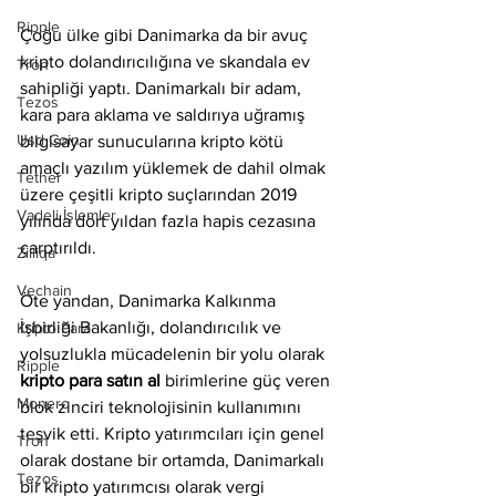
Ripple
Çoğu ülke gibi Danimarka da bir avuç 
kripto dolandırıcılığına ve skandala ev 
Tron
sahipliği yaptı. Danimarkalı bir adam, 
Tezos
kara para aklama ve saldırıya uğramış 
Usd Coin
bilgisayar sunucularına kripto kötü 
amaçlı yazılım yüklemek de dahil olmak 
Tether
üzere çeşitli kripto suçlarından 2019 
Vadeli İşlemler
yılında dört yıldan fazla hapis cezasına 
çarptırıldı.
Zilliqa
Vechain
Öte yandan, Danimarka Kalkınma 
İşbirliği Bakanlığı, dolandırıcılık ve 
Kripto Para
yolsuzlukla mücadelenin bir yolu olarak 
Ripple
kripto para satın al 
birimlerine güç veren 
Monero
blok zinciri teknolojisinin kullanımını 
teşvik etti. Kripto yatırımcıları için genel 
Tron
olarak dostane bir ortamda, Danimarkalı 
Tezos
bir kripto yatırımcısı olarak vergi 