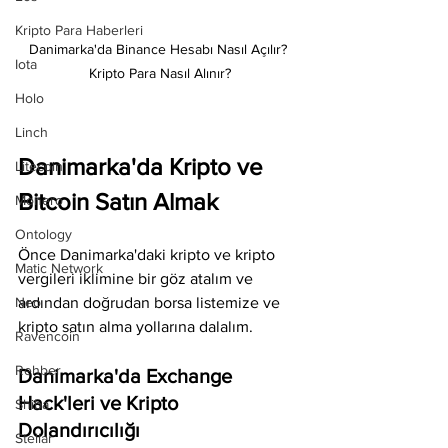
Kripto Para Haberleri
Danimarka'da Binance Hesabı Nasıl Açılır? 
Iota
Kripto Para Nasıl Alınır?
Holo
Linch
Danimarka'da Kripto ve 
Litecoin
Bitcoin Satın Almak
Monero
Ontology
Önce Danimarka'daki kripto ve kripto 
Matic Network
vergileri iklimine bir göz atalım ve 
Neo
ardından doğrudan borsa listemize ve 
kripto satın alma yollarına dalalım.
Ravencoin
Rehber
Danimarka'da Exchange 
Hack'leri ve Kripto 
Shiba
Dolandırıcılığı
Stellar