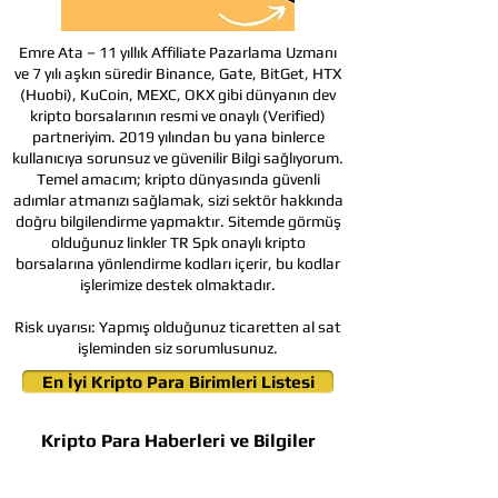
Emre Ata – 11 yıllık Affiliate Pazarlama Uzmanı
ve 7 yılı aşkın süredir Binance, Gate, BitGet, HTX
(Huobi), KuCoin, MEXC, OKX gibi dünyanın dev
kripto borsalarının resmi ve onaylı (Verified)
partneriyim. 2019 yılından bu yana binlerce
kullanıcıya sorunsuz ve güvenilir Bilgi sağlıyorum.
Temel amacım; kripto dünyasında güvenli
adımlar atmanızı sağlamak, sizi sektör hakkında
doğru bilgilendirme yapmaktır. Sitemde görmüş
olduğunuz linkler TR Spk onaylı kripto
borsalarına yönlendirme kodları içerir, bu kodlar
işlerimize destek olmaktadır.
Risk uyarısı:
Yapmış olduğunuz ticaretten al sat
işleminden siz sorumlusunuz.
En İyi Kripto Para Birimleri Listesi
Kripto Para Haberleri ve Bilgiler