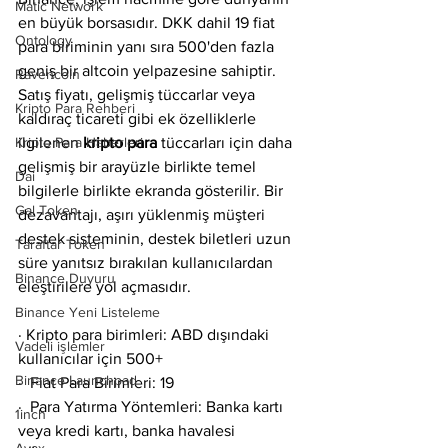
Matic Network
en büyük borsasıdır. DKK dahil 19 fiat 
Ontology
para biriminin yanı sıra 500'den fazla 
geniş bir altcoin yelpazesine sahiptir. 
Ravencoin
Satış fiyatı, gelişmiş tüccarlar veya 
Kripto Para Rehberi
kaldıraç ticareti gibi ek özelliklerle 
Kripto Para Haberleri
ilgilenen 
kripto para 
tüccarları için daha 
gelişmiş bir arayüzle birlikte temel 
Dai
bilgilerle birlikte ekranda gösterilir. Bir 
Gal Token
dezavantajı, aşırı yüklenmiş müşteri 
destek sisteminin, destek biletleri uzun 
Taraftar Token
süre yanıtsız bırakılan kullanıcılardan 
Binance Duyuru
eleştirilere yol açmasıdır.
Binance Yeni Listeleme
· Kripto para birimleri: ABD dışındaki 
Vadeli işlemler
kullanıcılar için 500+
Binance Launchpad
·  Fiat Para Birimleri: 19
·  Para Yatırma Yöntemleri: Banka kartı 
1inch
veya kredi kartı, banka havalesi